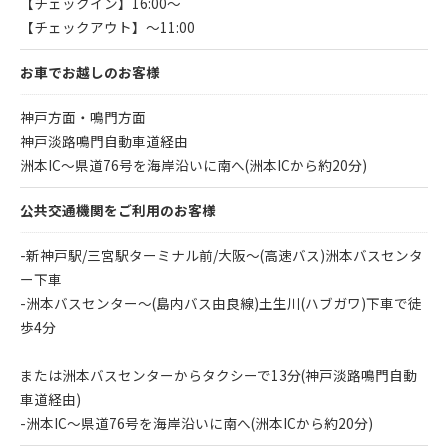
【チェックイン】16:00〜
【チェックアウト】〜11:00
お車でお越しのお客様
神戸方面・鳴門方面
神戸淡路鳴門自動車道経由
洲本IC～県道76号を海岸沿いに南へ(洲本ICから約20分)
公共交通機関をご利用のお客様
-新神戸駅/三宮駅ターミナル前/大阪～(高速バス)洲本バスセンタ
ー下車
-洲本バスセンター～(島内バス由良線)土生川(ハブガワ)下車で徒
歩4分
または洲本バスセンターからタクシーで13分(神戸淡路鳴門自動
車道経由)
-洲本IC～県道76号を海岸沿いに南へ(洲本ICから約20分)