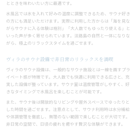
とときを味わいたい方に最適です。
大人数で盛り上がるヴィラのバーベキュー利用術
水風呂では氷を入れて好みの温度に調整できるため、サウナ好き
バーベキューが引き立つヴィラ滞在の魅力
の方にも満足いただけます。実際に利用した方からは「海を見な
グループ旅行ならサウナ付きヴィラが最適
がらサウナに入る体験は格別」「大人数でもゆったり使える」と
グループ向けヴィラでサウナと交流を満喫
いった声が多く寄せられています。淡路島の自然と一体になりな
サウナ付きヴィラがグループ旅行に人気の理由
がら、極上のリラックスタイムを過ごせます。
大人数で泊まれるヴィラのメリットを紹介
サウナ体験でグループ旅行がより特別な思い出に
ヴィラのサウナ設備で非日常のリラックスを満喫
快適なヴィラで家族や友人と過ごす贅沢時間
ヴィラのサウナ設備は、一般的なサウナ施設とは一線を画すプラ
非日常を叶える淡路島ヴィラでの贅沢時間
イベート感が特徴です。大人数でも快適に利用できる広さと、充
淡路島ヴィラで叶う贅沢な非日常体験
実した設備が整っています。サウナ室は温度管理がしやすく、好
サウナとバーベキューで味わう特別なひととき
きなタイミングで水風呂を楽しむことが可能です。
大人数で過ごすヴィラの贅沢な休日を提案
また、サウナ後は開放的なリビングや屋外スペースでゆったりと
自然と融合したヴィラ滞在の魅力を満喫
した時間を過ごせます。注意点として、サウナ利用時は水分補給
や体調管理を徹底し、無理のない範囲で楽しむことが大切です。
ヴィラで味わうラグジュアリーな空間の楽しみ方
非日常の空間で、日頃の疲れを癒やす贅沢な体験ができます。
家族や友人と楽しむ本格サウナ体験
家族や友人と堪能するヴィラの本格サウナ