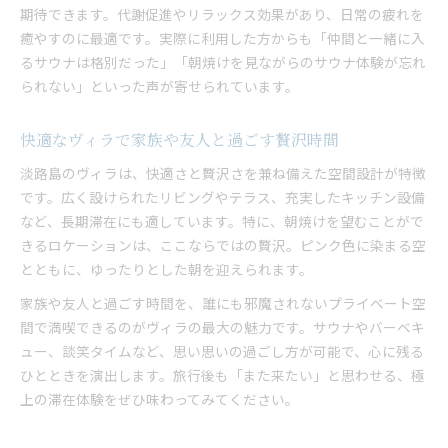
期待できます。代謝促進やリラックス効果があり、日常の疲れを
癒やすのに最適です。実際に利用した方からも「仲間と一緒に入
るサウナは格別だった」「朝焼けを見ながらのサウナ体験が忘れ
られない」といった声が寄せられています。
快適なヴィラで家族や友人と過ごす贅沢時間
淡路島のヴィラは、快適さと贅沢さを兼ね備えた空間設計が特徴
です。広く設けられたリビングやテラス、充実したキッチン設備
など、長期滞在にも適しています。特に、朝焼けを望むことがで
きるロケーションは、ここならではの贅沢。ピンク色に染まる空
とともに、ゆったりとした朝を迎えられます。
家族や友人と過ごす時間を、誰にも邪魔されないプライベート空
間で満喫できるのがヴィラの最大の魅力です。サウナやバーベキ
ュー、談笑タイムなど、思い思いの過ごし方が可能で、心に残る
ひとときを演出します。旅行後も「また来たい」と思わせる、極
上の滞在体験をぜひ味わってみてください。