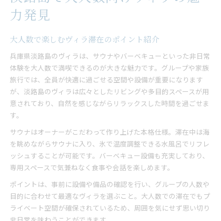
力発見
大人数で楽しむヴィラ滞在のポイント紹介
兵庫県淡路島のヴィラは、サウナやバーベキューといった非日常
体験を大人数で満喫できるのが大きな魅力です。グループや家族
旅行では、全員が快適に過ごせる空間や設備が重要になります
が、淡路島のヴィラは広々としたリビングや多目的スペースが用
意されており、自然を感じながらリラックスした時間を過ごせま
す。
サウナはオーナーがこだわって作り上げた本格仕様。滞在中は海
を眺めながらサウナに入り、氷で温度調整できる水風呂でリフレ
ッシュすることが可能です。バーベキュー設備も充実しており、
専用スペースで気兼ねなく食事や会話を楽しめます。
ポイントは、事前に設備や備品の確認を行い、グループの人数や
目的に合わせて最適なヴィラを選ぶこと。大人数での滞在でもプ
ライベート空間が確保されているため、周囲を気にせず思い切り
非日常を味わうことができます。