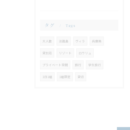
タグ
Tags
大人数
淡路島
ヴィラ
兵庫県
貸別荘
リゾート
ロウリュ
プライベート空間
旅行
学生旅行
1日1組
1組限定
貸切