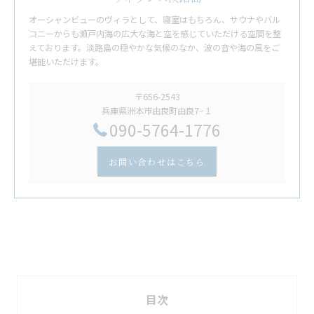
オーシャンビューのヴィラとして、寝室はもちろん、サウナやバル
コニーからも瀬戸内海の広大な海と空を感じていただける空間を整
えております。淡路島の穏やかな気候のなか、波の音や海の風をご
堪能いただけます。
〒656-2543
兵庫県洲本市由良町由良7−１
​090-5764-1776
お問い合わせはこちら
目次