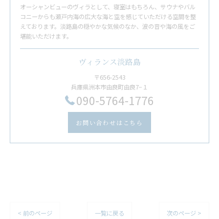
オーシャンビューのヴィラとして、寝室はもちろん、サウナやバル
コニーからも瀬戸内海の広大な海と空を感じていただける空間を整
えております。淡路島の穏やかな気候のなか、波の音や海の風をご
堪能いただけます。
ヴィランス淡路島
〒656-2543
兵庫県洲本市由良町由良7−１
​090-5764-1776
お問い合わせはこちら
< 前のページ
一覧に戻る
次のページ >