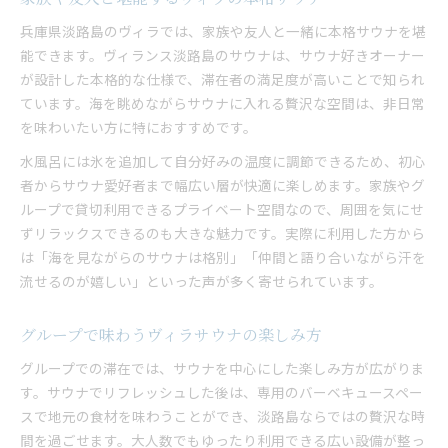
兵庫県淡路島のヴィラでは、家族や友人と一緒に本格サウナを堪
能できます。ヴィランス淡路島のサウナは、サウナ好きオーナー
が設計した本格的な仕様で、滞在者の満足度が高いことで知られ
ています。海を眺めながらサウナに入れる贅沢な空間は、非日常
を味わいたい方に特におすすめです。
水風呂には氷を追加して自分好みの温度に調節できるため、初心
者からサウナ愛好者まで幅広い層が快適に楽しめます。家族やグ
ループで貸切利用できるプライベート空間なので、周囲を気にせ
ずリラックスできるのも大きな魅力です。実際に利用した方から
は「海を見ながらのサウナは格別」「仲間と語り合いながら汗を
流せるのが嬉しい」といった声が多く寄せられています。
グループで味わうヴィラサウナの楽しみ方
グループでの滞在では、サウナを中心にした楽しみ方が広がりま
す。サウナでリフレッシュした後は、専用のバーベキュースペー
スで地元の食材を味わうことができ、淡路島ならではの贅沢な時
間を過ごせます。大人数でもゆったり利用できる広い設備が整っ