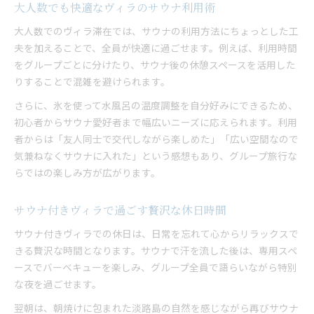
大人数でも快適なヴィラのサウナ利用術
グループで味わうヴィラサウナの楽しみ方
大人数でのヴィラ滞在では、サウナの利用方法にちょっとした工
サウナ付きヴィラで深まる交流と癒し時間
夫を加えることで、全員が快適に過ごせます。例えば、利用時間
ヴィラのサウナ体験で健康とリフレッシュ
をグループごとに分けたり、サウナ後の休憩スペースを活用した
大人数で楽しむサウナのメリットを紹介
りすることで混雑を避けられます。
さらに、氷を使って水風呂の温度調整を自分好みにできるため、
初心者からサウナ愛好者まで幅広いニーズに応えられます。利用
者からは「友人同士で交代しながら楽しめた」「広い空間なので
気兼ねなくサウナに入れた」という感想もあり、グループ旅行な
らではの楽しみ方が広がります。
サウナ付きヴィラで過ごす贅沢な休日時間
サウナ付きヴィラでの休日は、日常を忘れて心からリラックスで
きる贅沢な時間となります。サウナで汗を流した後は、専用スペ
ースでバーベキューを楽しみ、グループ全員で語らいながら特別
な夜を過ごせます。
翌朝は、朝焼けに包まれた淡路島の自然を感じながら再びサウナ