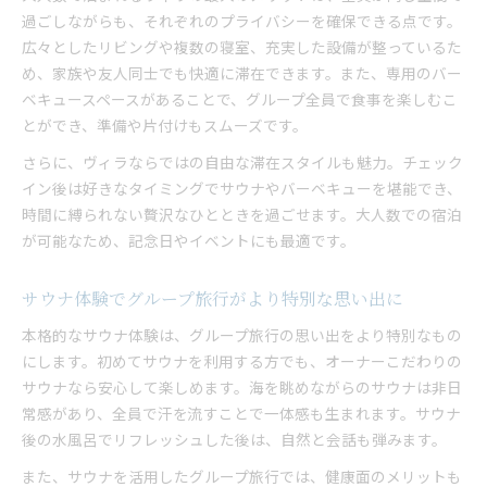
過ごしながらも、それぞれのプライバシーを確保できる点です。
広々としたリビングや複数の寝室、充実した設備が整っているた
め、家族や友人同士でも快適に滞在できます。また、専用のバー
ベキュースペースがあることで、グループ全員で食事を楽しむこ
とができ、準備や片付けもスムーズです。
さらに、ヴィラならではの自由な滞在スタイルも魅力。チェック
イン後は好きなタイミングでサウナやバーベキューを堪能でき、
時間に縛られない贅沢なひとときを過ごせます。大人数での宿泊
が可能なため、記念日やイベントにも最適です。
サウナ体験でグループ旅行がより特別な思い出に
本格的なサウナ体験は、グループ旅行の思い出をより特別なもの
にします。初めてサウナを利用する方でも、オーナーこだわりの
サウナなら安心して楽しめます。海を眺めながらのサウナは非日
常感があり、全員で汗を流すことで一体感も生まれます。サウナ
後の水風呂でリフレッシュした後は、自然と会話も弾みます。
また、サウナを活用したグループ旅行では、健康面のメリットも