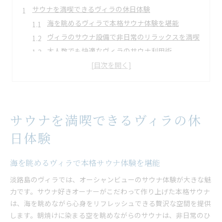
サウナを満喫できるヴィラの休日体験
海を眺めるヴィラで本格サウナ体験を堪能
ヴィラのサウナ設備で非日常のリラックスを満喫
大人数でも快適なヴィラのサウナ利用術
サウナ付きヴィラで過ごす贅沢な休日時間
淡路島ヴィラで味わうグループサウナの魅力
淡路島で大人数向けヴィラの魅力発見
大人数で楽しむヴィラ滞在のポイント紹介
サウナを満喫できるヴィラの休
快適な空間が魅力の淡路島ヴィラ選び方
グループ旅行が盛り上がる広々ヴィラの魅力
日体験
ヴィラで叶うプライベート感たっぷりの滞在
淡路島ヴィラで大人数宿泊が快適な理由
海を眺めるヴィラで本格サウナ体験を堪能
自然と調和したバーベキュー滞在のすすめ
淡路島のヴィラでは、オーシャンビューのサウナ体験が大きな魅
自然に包まれたヴィラでバーベキューを楽しむ
力です。サウナ好きオーナーがこだわって作り上げた本格サウナ
は、海を眺めながら心身をリフレッシュできる贅沢な空間を提供
ヴィラの専用スペースで快適バーベキュー体験
します。朝焼けに染まる空を眺めながらのサウナは、非日常のひ
淡路島の自然を感じるアウトドアバーベキュー