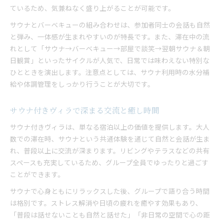
ているため、気兼ねなく盛り上がることが可能です。
サウナとバーベキューの組み合わせは、参加者同士の会話も自然
と弾み、一体感が生まれやすいのが特長です。また、滞在中の流
れとして「サウナ→バーベキュー→部屋で談笑→翌朝サウナ＆朝
日観賞」といったサイクルが人気で、日常では味わえない特別な
ひとときを演出します。注意点としては、サウナ利用時の水分補
給や体調管理をしっかり行うことが大切です。
サウナ付きヴィラで深まる交流と癒し時間
サウナ付きヴィラは、単なる宿泊以上の価値を提供します。大人
数での滞在時、サウナという共通体験を通じて自然と会話が生ま
れ、普段以上に交流が深まります。リビングやテラスなどの共有
スペースも充実しているため、グループ全員でゆったりと過ごす
ことができます。
サウナで心身ともにリラックスした後、グループで語り合う時間
は格別です。ストレス解消や日頃の疲れを癒やす効果もあり、
「普段は話せないことも自然と話せた」「非日常の空間で心の距