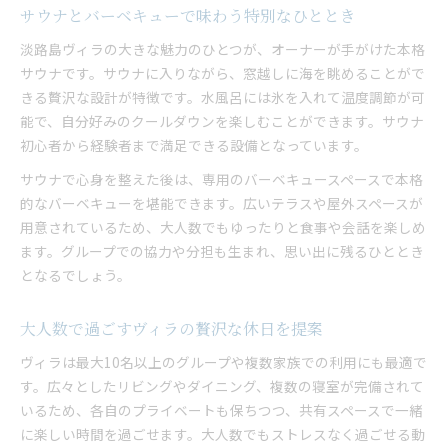
サウナとバーベキューで味わう特別なひととき
淡路島ヴィラの大きな魅力のひとつが、オーナーが手がけた本格
サウナです。サウナに入りながら、窓越しに海を眺めることがで
きる贅沢な設計が特徴です。水風呂には氷を入れて温度調節が可
能で、自分好みのクールダウンを楽しむことができます。サウナ
初心者から経験者まで満足できる設備となっています。
サウナで心身を整えた後は、専用のバーベキュースペースで本格
的なバーベキューを堪能できます。広いテラスや屋外スペースが
用意されているため、大人数でもゆったりと食事や会話を楽しめ
ます。グループでの協力や分担も生まれ、思い出に残るひととき
となるでしょう。
大人数で過ごすヴィラの贅沢な休日を提案
ヴィラは最大10名以上のグループや複数家族での利用にも最適で
す。広々としたリビングやダイニング、複数の寝室が完備されて
いるため、各自のプライベートも保ちつつ、共有スペースで一緒
に楽しい時間を過ごせます。大人数でもストレスなく過ごせる動