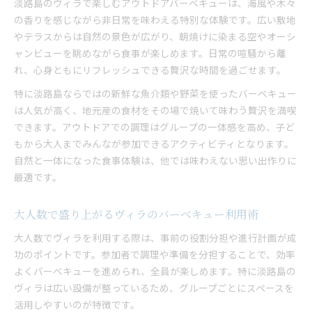
淡路島のヴィラで楽しむアウトドアバーベキューは、海風や木々
の香りを感じながら非日常を味わえる特別な体験です。広い敷地
やテラスからは自然の景色が広がり、朝焼けに染まる空やオーシ
ャンビューを眺めながら食事が楽しめます。日常の喧騒から離
れ、心身ともにリフレッシュできる贅沢な時間を過ごせます。
特に淡路島ならではの新鮮な魚介類や野菜を使ったバーベキュー
は人気が高く、地元産の食材をその場で焼いて味わう贅沢を満喫
できます。アウトドアでの調理はグループの一体感を高め、子ど
もから大人までみんなが参加できるアクティビティとなります。
自然と一体になった食事体験は、他では味わえない思い出作りに
最適です。
大人数で盛り上がるヴィラのバーベキュー利用術
大人数でヴィラを利用する際は、事前の役割分担や進行計画が成
功のポイントです。参加者で調理や準備を分担することで、効率
よくバーベキューを進められ、全員が楽しめます。特に淡路島の
ヴィラは広い設備が整っているため、グループごとにスペースを
活用しやすいのが特徴です。