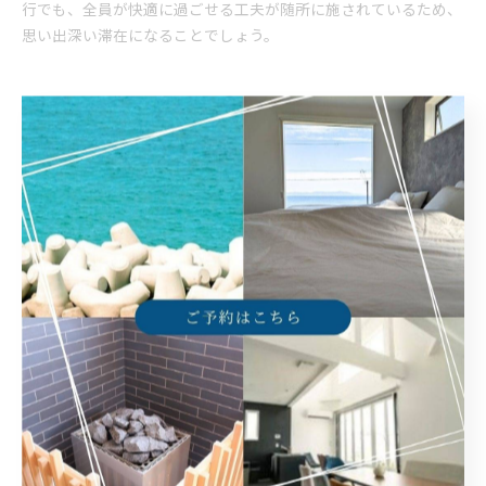
行でも、全員が快適に過ごせる工夫が随所に施されているため、
思い出深い滞在になることでしょう。
グループ旅行ならサウナ付きヴ
ィラが最適
グループ向けヴィラでサウナと交流を満喫
兵庫県淡路島のヴィラは、大人数でのグループ旅行に最適な空間
を提供します。特にサウナ付きヴィラでは、海を眺めながら本格
的なサウナ体験が可能です。サウナの後は、氷を入れて好みの温
度に調整できる水風呂でリフレッシュ。非日常の開放的な空間
で、心身ともに癒やされる時間を共有できます。
ヴィラの広々としたリビングやテラスでは、グループ全員での談
笑や交流が自然と生まれます。プライベートな空間だからこそ、
周囲を気にせず思い切り楽しめるのも魅力です。サウナ後のリラ
ックスタイムや、バーベキューを囲んでの団らんなど、さまざま