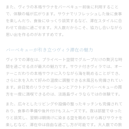
また、ヴィラの本格サウナをバーベキュー前後に利用すること
で、体験の幅が広がります。サウナでリフレッシュした後に食事
を楽しんだり、食後にゆっくり談笑するなど、滞在スタイルに合
わせて自由に過ごせます。大人数だからこそ、協力し合いながら
思い出を作るのがおすすめです。
バーベキューが引き立つヴィラ滞在の魅力
ヴィラでの滞在は、プライベート空間でグループだけの贅沢な時
間を過ごせる点が最大の魅力です。サウナ付きヴィラでは、オー
ナーこだわりの本格サウナに入りながら海を眺めることができ、
さらに氷を入れて好みの温度に調整できる水風呂も完備されてい
ます。非日常のリラクゼーションとアウトドアバーベキューの両
方を一度に満喫できるのは、淡路島ヴィラならではの体験です。
また、広々としたリビングや設備の整ったキッチンも完備されて
おり、食事の準備や後片付けもスムーズです。夜は部屋でゆった
りと談笑し、翌朝は朝焼けに染まる空を眺めながら再びサウナを
楽しむなど、滞在中は自由な過ごし方が可能です。大人数での旅