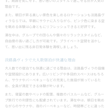
す。周囲を気にせず、思い思いのスタイルで過ごせる点が人気の
理由です。
また、朝日が昇る美しい景色を楽しめるロケーションも淡路島ヴ
ィラならでは。早朝にサウナに入りながら、ピンク色に染まる空
を眺める体験は心身ともにリフレッシュできると好評です。
滞在中は、グループでの団らんや個々のリラックスタイムなど、
自由度の高い過ごし方が可能です。プライベート空間を活かし
て、思い出に残る非日常体験を満喫しましょう。
淡路島ヴィラで大人数宿泊が快適な理由
大人数での宿泊でも快適に過ごせる理由は、淡路島ヴィラの設備
や空間設計にあります。広いリビングや多目的スペースはもちろ
ん、サウナやバーベキューなどの充実した施設が揃っているた
め、全員が満足できる体験が叶います。
また、寝室の数やベッドの配置、複数のバスルームなど、グルー
プ旅行での利便性にも配慮されています。滞在中は、朝日を眺め
ながらのサウナや、夜のバーベキューなど、時間帯ごとに違った