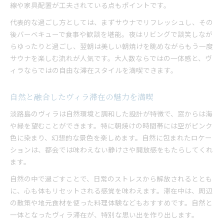
線や家具配置が工夫されている点もポイントです。
代表的な過ごし方としては、まずサウナでリフレッシュし、その
後バーベキューで食事や歓談を堪能。夜はリビングで談笑しなが
らゆったりと過ごし、翌朝は美しい朝焼けを眺めながらもう一度
サウナを楽しむ流れが人気です。大人数ならではの一体感と、ヴ
ィラならではの自由な滞在スタイルを満喫できます。
自然と融合したヴィラ滞在の魅力を満喫
淡路島のヴィラは自然環境と調和した設計が特徴で、窓からは海
や緑を望むことができます。特に朝焼けの時間帯には空がピンク
色に染まり、幻想的な景色を楽しめます。自然に包まれたロケー
ションは、都会では味わえない静けさや開放感をもたらしてくれ
ます。
自然の中で過ごすことで、日常のストレスから解放されるととも
に、心も体もリセットされる感覚を味わえます。滞在中は、周辺
の散策や地元食材を使った料理体験などもおすすめです。自然と
一体となったヴィラ滞在が、特別な思い出を作り出します。