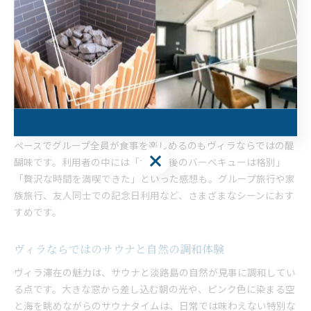
サウナ好き必見の贅沢なヴィラの魅力
サウナ好きにとって、淡路島のヴィラはまさに理想の滞在先で
す。サウナ室の設計から水風呂の温度調節まで、細部にこだわっ
た設備は本格派にも大好評。海を目の前にしたサウナ体験は、リ
フレッシュ効果も抜群で、都会の喧騒を忘れて心身ともに整えら
れます。
また、サウナでリフレッシュした後は、開放的なバーベキュース
ペースでグループ全員が食事を楽しめるのもヴィラならではの醍
醐味です。利用者の中には「サウナ後のバーベキューは格別」
「贅沢な時間を満喫できた」といった感想も。グループ旅行や家
族旅行、友人同士での記念日利用など、さまざまなシーンにおす
すめです。
ヴィラならではのサウナと自然の調和体験
ヴィラ滞在の魅力は、サウナと淡路島の自然が見事に調和してい
る点です。大きな窓から差し込む朝の光や、ピンク色に染まる空
と海を眺めながらのサウナタイムは、日常では味わえない特別な