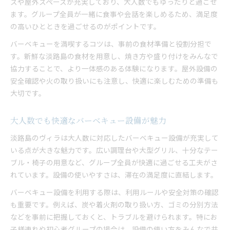
スや屋外スペースが充実しており、大人数でもゆったりと過ごせ
ます。グループ全員が一緒に食事や会話を楽しめるため、満足度
の高いひとときを過ごせるのがポイントです。
バーベキューを満喫するコツは、事前の食材準備と役割分担で
す。新鮮な淡路島の食材を用意し、焼き方や盛り付けをみんなで
協力することで、より一体感のある体験になります。屋外設備の
安全確認や火の取り扱いにも注意し、快適に楽しむための準備も
大切です。
大人数でも快適なバーベキュー設備が魅力
淡路島のヴィラは大人数に対応したバーベキュー設備が充実して
いる点が大きな魅力です。広い調理台や大型グリル、十分なテー
ブル・椅子の用意など、グループ全員が快適に過ごせる工夫がさ
れています。設備の使いやすさは、滞在の満足度に直結します。
バーベキュー設備を利用する際は、利用ルールや安全対策の確認
も重要です。例えば、炭や着火剤の取り扱い方、ゴミの分別方法
などを事前に把握しておくと、トラブルを避けられます。特にお
子様連れや初心者グループの場合は、設備の使い方をみんなで共