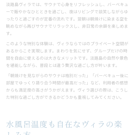
淡路島ヴィラでは、サウナで心身をリフレッシュし、バーベキュ
ーで賑やかなひとときを過ごし、夜はリビングで談笑しながらゆ
ったりと過ごすのが定番の流れです。翌朝は朝焼けに染まる空を
眺めながら再びサウナでリラックスし、非日常の余韻を楽しめま
す。
このような特別な体験は、ヴィラならではのプライベート空間が
あるからこそ実現します。まわりを気にせず、グループだけの時
間を自由に使えるのは大きなメリットです。淡路島の自然や景色
を堪能しながら、普段とは違う贅沢な過ごし方が叶います。
「朝焼けを見ながらのサウナは格別だった」「バーベキュー後に
部屋でゆっくり語り合う時間が最高だった」など、利用者の感想
からも満足度の高さがうかがえます。ヴィラ選びの際は、こうし
た特別な過ごし方ができるかどうかも重視してみてください。
水風呂温度も自在なヴィラの楽
しみ方