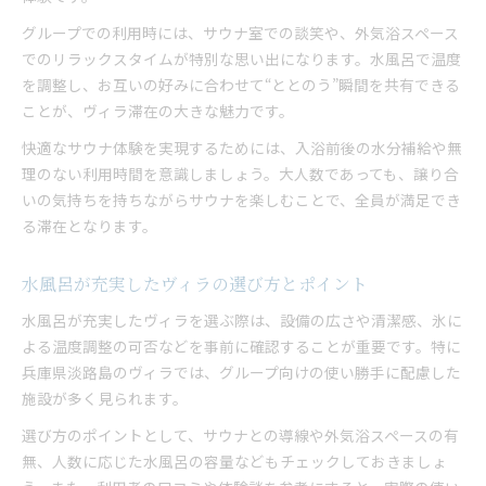
グループでの利用時には、サウナ室での談笑や、外気浴スペース
でのリラックスタイムが特別な思い出になります。水風呂で温度
を調整し、お互いの好みに合わせて“ととのう”瞬間を共有できる
ことが、ヴィラ滞在の大きな魅力です。
快適なサウナ体験を実現するためには、入浴前後の水分補給や無
理のない利用時間を意識しましょう。大人数であっても、譲り合
いの気持ちを持ちながらサウナを楽しむことで、全員が満足でき
る滞在となります。
水風呂が充実したヴィラの選び方とポイント
水風呂が充実したヴィラを選ぶ際は、設備の広さや清潔感、氷に
よる温度調整の可否などを事前に確認することが重要です。特に
兵庫県淡路島のヴィラでは、グループ向けの使い勝手に配慮した
施設が多く見られます。
選び方のポイントとして、サウナとの導線や外気浴スペースの有
無、人数に応じた水風呂の容量などもチェックしておきましょ