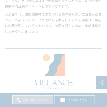
う。また、利用者の口コミや体験談を参考にすると、実際の使い
勝手や満足度がイメージしやすくなります。
安全面では、温度調整時に氷を入れる際の取り扱いに注意が必要
です。ヴィラのスタッフが使い方を案内してくれる場合は、事前
に説明を受けておくと安心です。快適な滞在のため、事前準備を
しっかり行いましょう。
オーシャンビューのヴィラとして、寝室はもちろん、サウナやバル
電話で問い合わせる
ご予約はこちら
コニーからも瀬戸内海の広大な海と空を感じていただける空間を整
えております。淡路島の穏やかな気候のなか、波の音や海の風をご