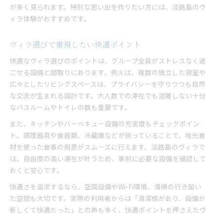
が多く見られます。特別な思い出を作りたい方には、淡路島のヴ
ィラ体験がおすすめです。
ヴィラ選びで重視したい快適ポイント
快適なヴィラ選びのポイントは、グループ全員がストレスなく過
ごせる設備と間取りにあります。例えば、複数の独立した寝室や
広々としたリビングスペースは、プライバシーを守りつつも自然
な交流が生まれる設計です。大人数での滞在でも混雑しない十分
なバスルームやトイレの数も重要です。
また、キッチンやバーベキュー設備の充実度もチェックポイン
ト。調理器具や食器類、冷蔵庫などが揃っていることで、地元食
材を使った食事の用意がスムーズに行えます。淡路島のヴィラで
は、自由度の高い滞在が叶うため、事前に必要な設備を確認して
おくと安心です。
快適さを追求するなら、空調設備やWi-Fi環境、清掃の行き届い
た空間も大切です。実際の利用者からは「清潔感があり、設備が
新しくて快適だった」との声も多く、快適ポイントを押さえたヴ