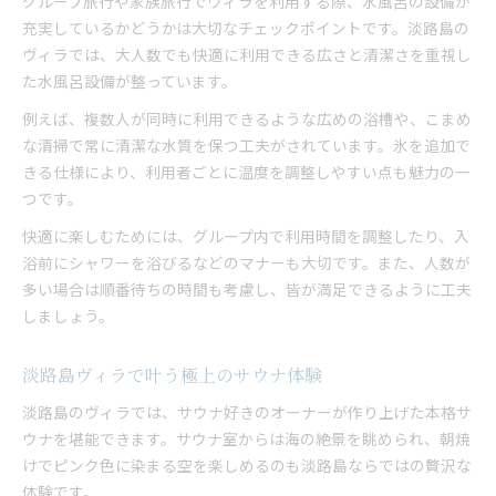
グループ旅行や家族旅行でヴィラを利用する際、水風呂の設備が
充実しているかどうかは大切なチェックポイントです。淡路島の
ヴィラでは、大人数でも快適に利用できる広さと清潔さを重視し
た水風呂設備が整っています。
例えば、複数人が同時に利用できるような広めの浴槽や、こまめ
な清掃で常に清潔な水質を保つ工夫がされています。氷を追加で
きる仕様により、利用者ごとに温度を調整しやすい点も魅力の一
つです。
快適に楽しむためには、グループ内で利用時間を調整したり、入
浴前にシャワーを浴びるなどのマナーも大切です。また、人数が
多い場合は順番待ちの時間も考慮し、皆が満足できるように工夫
しましょう。
淡路島ヴィラで叶う極上のサウナ体験
淡路島のヴィラでは、サウナ好きのオーナーが作り上げた本格サ
ウナを堪能できます。サウナ室からは海の絶景を眺められ、朝焼
けでピンク色に染まる空を楽しめるのも淡路島ならではの贅沢な
体験です。