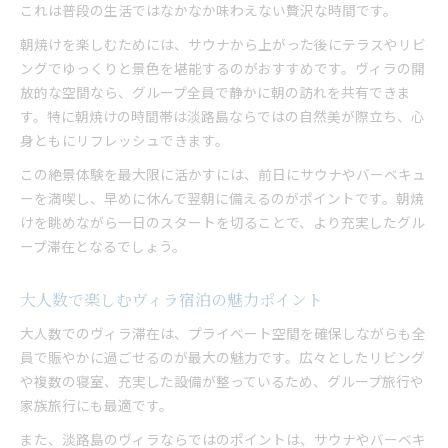
これは普段の生活ではなかなか味わえない贅沢な時間です。
淡路島ヴィラでグループが楽しむサウナ時間
サウナ好き必見の贅沢なヴィラの魅力
朝焼けを楽しむためには、サウナから上がった後にテラスやリビ
ングでゆっくりと景色を堪能するのがおすすめです。ヴィラの開
ヴィラならではのサウナと自然の調和体験
放的な空間なら、グループ全員で静かに朝の訪れを共有できま
快適空間で大人数バーベキューを満喫しよう
す。特に朝焼けの時間帯は淡路島ならではの自然美が際立ち、心
ヴィラの広々空間でバーベキュー満喫のコツ
身ともにリフレッシュできます。
大人数でも快適なバーベキュー設備が魅力
この絶景体験を最大限に活かすには、前日にサウナやバーベキュ
淡路島ヴィラで楽しむグループBBQ体験
ーを満喫し、早めに休んで翌朝に備えるのがポイントです。朝焼
サウナとバーベキューが融合する贅沢時間
けを眺めながら一日のスタートを切ることで、より充実したグル
ヴィラならではの開放的なバーベキュー空間
ープ滞在となるでしょう。
非日常を叶えるヴィラの選び方と過ごし方
大人数で満喫する非日常ヴィラ体験の魅力
大人数で楽しむヴィラ宿泊の魅力ポイント
ヴィラ選びで重視したい快適ポイント
大人数でのヴィラ滞在は、プライベート空間を確保しながらも全
サウナ・バーベキュー設備充実の選び方
員で賑やかに過ごせるのが最大の魅力です。広々としたリビング
グループ旅行で後悔しないヴィラ活用術
や複数の寝室、充実した設備が整っているため、グループ旅行や
家族旅行にも最適です。
淡路島ヴィラで叶える特別な過ごし方提案
水風呂温度も自在なヴィラの楽しみ方
また、淡路島のヴィラならではのポイントは、サウナやバーベキ