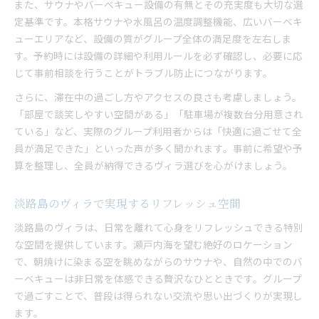
また、サウナやバーベキュー設備の有無とその充実度も大切な選
定基準です。本格サウナや水風呂の温度調整機能、広いバーベキ
ューエリアなど、設備の質がグループ全体の満足度を左右しま
す。予約時には設備の詳細や利用ルールを必ず確認し、必要に応
じて事前相談を行うことがトラブル防止につながります。
さらに、滞在中の過ごし方やアクセスの良さも考慮しましょう。
「部屋で談笑しやすい空間がある」「駐車場が複数台分用意され
ている」など、実際のグループ利用者からは「快適に過ごせて全
員が満足できた」といった声が多く聞かれます。事前に希望や予
算を整理し、全員が納得できるヴィラ選びを心がけましょう。
淡路島のヴィラで実現するリフレッシュ空間
淡路島のヴィラは、日常を離れて心身をリフレッシュできる特別
な空間を提供しています。瀬戸内海を望む絶好のロケーション
で、朝焼けに染まる空を眺めながらのサウナや、自然の中でのバ
ーベキューは非日常を体感できる贅沢なひとときです。グループ
で過ごすことで、普段は得られない交流や思い出づくりが実現し
ます。