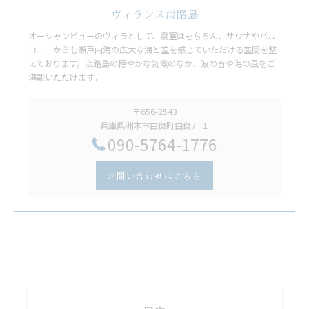
ヴィランス淡路島
オーシャンビューのヴィラとして、寝室はもちろん、サウナやバル
コニーからも瀬戸内海の広大な海と空を感じていただける空間を整
えております。淡路島の穏やかな気候のなか、波の音や海の風をご
堪能いただけます。
〒656-2543
兵庫県洲本市由良町由良7−１
​090-5764-1776
お問い合わせはこちら