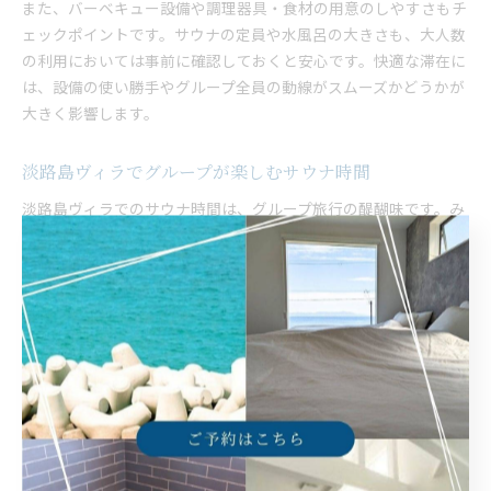
また、バーベキュー設備や調理器具・食材の用意のしやすさもチ
ェックポイントです。サウナの定員や水風呂の大きさも、大人数
の利用においては事前に確認しておくと安心です。快適な滞在に
は、設備の使い勝手やグループ全員の動線がスムーズかどうかが
大きく影響します。
淡路島ヴィラでグループが楽しむサウナ時間
淡路島ヴィラでのサウナ時間は、グループ旅行の醍醐味です。み
んなで順番にサウナを楽しみ、汗をかいた後は水風呂でリフレッ
シュ。その後はテラスやリビングで談笑しながら、ゆったりとし
た時間を過ごせます。朝焼けに染まる海を眺めながらのサウナ
は、淡路島ならではの魅力的な体験です。
グループごとにサウナの入り方や温度の好みが異なる場合も多い
ため、温度調整機能のあるサウナは大人数利用に最適です。利用
者の声として「みんなでサウナを囲んで語り合う時間が最高」
「自分のペースで気兼ねなくサウナを楽しめた」など、グループ
旅行ならではの満足度の高さが伺えます。