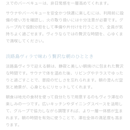
スでのバーベキューは、非日常感を一層高めてくれます。
サウナやバーベキューを安全かつ快適に楽しむには、利用前に設
備の使い方を確認し、火の取り扱いには十分注意が必要です。グ
ループ内で役割分担をして準備や片付けを行うことで、全員が気
持ちよく過ごせます。ヴィラならではの贅沢な時間を、心ゆくま
で満喫してください。
淡路島ヴィラで味わう贅沢な朝のひととき
淡路島ヴィラで迎える朝は、静寂と美しい朝焼けに包まれた贅沢
な時間です。サウナで体を温めた後、リビングやテラスでゆった
りと過ごすことで、普段の忙しさを忘れられます。朝の澄んだ空
気と絶景が、心身ともにリセットしてくれます。
朝食は地元の食材を使って自分たちで用意するのもヴィラ滞在の
楽しみの一つです。広いキッチンやダイニングスペースを活用し
て、グループで協力しながら調理すれば、より一層一体感が生ま
れます。朝の時間を有効に使うことで、滞在全体の満足度も高ま
ります。