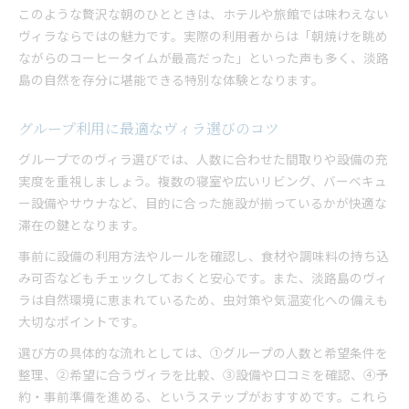
このような贅沢な朝のひとときは、ホテルや旅館では味わえない
ヴィラならではの魅力です。実際の利用者からは「朝焼けを眺め
ながらのコーヒータイムが最高だった」といった声も多く、淡路
島の自然を存分に堪能できる特別な体験となります。
グループ利用に最適なヴィラ選びのコツ
グループでのヴィラ選びでは、人数に合わせた間取りや設備の充
実度を重視しましょう。複数の寝室や広いリビング、バーベキュ
ー設備やサウナなど、目的に合った施設が揃っているかが快適な
滞在の鍵となります。
事前に設備の利用方法やルールを確認し、食材や調味料の持ち込
み可否などもチェックしておくと安心です。また、淡路島のヴィ
ラは自然環境に恵まれているため、虫対策や気温変化への備えも
大切なポイントです。
選び方の具体的な流れとしては、①グループの人数と希望条件を
整理、②希望に合うヴィラを比較、③設備や口コミを確認、④予
約・事前準備を進める、というステップがおすすめです。これら