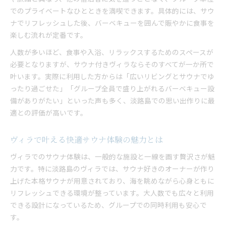
でのプライベートなひとときを満喫できます。具体的には、サウ
ナでリフレッシュした後、バーベキューを囲んで賑やかに食事を
楽しむ流れが定番です。
人数が多いほど、食事や入浴、リラックスするためのスペースが
必要となりますが、サウナ付きヴィラならそのすべてが一か所で
叶います。実際に利用した方からは「広いリビングとサウナでゆ
ったり過ごせた」「グループ全員で盛り上がれるバーベキュー設
備がありがたい」といった声も多く、淡路島での思い出作りに最
適との評価が高いです。
ヴィラで叶える快適サウナ体験の魅力とは
ヴィラでのサウナ体験は、一般的な施設と一線を画す贅沢さが魅
力です。特に淡路島のヴィラでは、サウナ好きのオーナーが作り
上げた本格サウナが用意されており、海を眺めながら心身ともに
リフレッシュできる環境が整っています。大人数でも広々と利用
できる設計になっているため、グループでの同時利用も安心で
す。