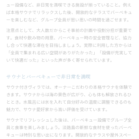
ヴィラで自在に楽しむ水風呂温度の魅力
ュー設備など、非日常を満喫できる施設が揃っていること。例え
ば本格サウナでリラックスした後、開放的なテラスでバーベキュ
サウナと水風呂の温度調整を体験しよう
ーを楽しむなど、グループ全員が思い思いの時間を過ごせます。
大人数でも快適なヴィラの水風呂設備
注意点として、大人数だからこそ事前の計画や役割分担が重要で
淡路島ヴィラで叶う極上のサウナ体験
す。食材や飲み物の用意、バーベキュー時の安全管理など、協力
水風呂が充実したヴィラの選び方とポイント
し合って快適な滞在を目指しましょう。実際に利用した方からは
「全員で集まれる広い空間がありがたかった」「設備が充実して
いて快適だった」といった声が多く寄せられています。
サウナとバーベキューで非日常を満喫
サウナ付きヴィラでは、オーナーこだわりの本格サウナを体験で
きます。サウナからは海の景色が広がり、心も体も解放されるひ
ととき。水風呂には氷を入れて自分好みの温度に調整できるのも
魅力で、サウナ愛好家から高い評価を受けています。
サウナでリフレッシュした後は、バーベキュー設備でグループ全
員と食事を楽しみましょう。淡路島の新鮮な食材を使ったバーベ
キューは特別な思い出になります。開放的なテラスや屋外スペー