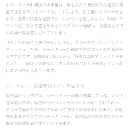
また、サウナ利用後の水風呂は、氷を入れて自分好みの温度に調
整できる点がポイントです。これにより、初心者からサウナ好き
まで、各自が快適な温度でクールダウンを楽しめます。朝焼けで
ピンク色に染まる空を眺めながらのサウナ体験は、淡路島ならで
はの非日常を感じさせてくれます。
サウナでの過ごし方の一例としては、グループでサウナに入りリ
フレッシュした後、バーベキューや部屋での談笑へと流れるのが
おすすめです。実際の利用者からも「好きな温度でじっくり汗を
流せた」「朝焼けの絶景とサウナの組み合わせが最高」といった
口コミが寄せられています。
バーベキュー設備充実のヴィラ活用術
淡路島のヴィラでは、バーベキュー設備が充実していることが大
きな魅力です。専用のバーベキュースペースが設けられており、
グループ全員で食材を持ち寄って自由に調理を楽しめます。開放
感のあるテラスでのバーベキューは、淡路島の自然を感じながら
贅沢な時間を過ごすことができます。