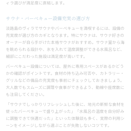
ィラ選びが満足度に直結します。
サウナ・バーベキュー設備充実の選び方
淡路島のヴィラでサウナやバーベキューを満喫するには、設備の
充実度が選び方のカギとなります。特にサウナは、サウナ好きの
オーナーが自ら手がけた本格サウナがおすすめ。サウナ室から海
を眺められる設計や、氷を入れて温度調整ができる水風呂など、
細部にこだわった施設は満足度が高いです。
バーベキュー設備については、屋外に専用スペースがあるかどう
かの確認がポイントです。食材の持ち込み可否や、カトラリー・
グリルなどの備品の充実度も事前にチェックしておきましょう。
大人数でもスムーズに調理や食事ができるよう、動線や座席数に
も注目してください。
「サウナでしっかりリフレッシュした後に、地元の新鮮な食材を
使ったバーベキューで盛り上がった」「水風呂の温度を自分好み
に調整できて快適だった」といった体験談も多く、実際の利用シ
ーンをイメージしながら選ぶことが失敗しないコツです。