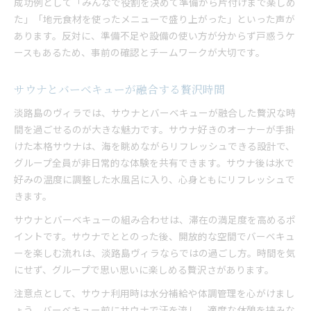
成功例として「みんなで役割を決めて準備から片付けまで楽しめ
た」「地元食材を使ったメニューで盛り上がった」といった声が
あります。反対に、準備不足や設備の使い方が分からず戸惑うケ
ースもあるため、事前の確認とチームワークが大切です。
サウナとバーベキューが融合する贅沢時間
淡路島のヴィラでは、サウナとバーベキューが融合した贅沢な時
間を過ごせるのが大きな魅力です。サウナ好きのオーナーが手掛
けた本格サウナは、海を眺めながらリフレッシュできる設計で、
グループ全員が非日常的な体験を共有できます。サウナ後は氷で
好みの温度に調整した水風呂に入り、心身ともにリフレッシュで
きます。
サウナとバーベキューの組み合わせは、滞在の満足度を高めるポ
イントです。サウナでととのった後、開放的な空間でバーベキュ
ーを楽しむ流れは、淡路島ヴィラならではの過ごし方。時間を気
にせず、グループで思い思いに楽しめる贅沢さがあります。
注意点として、サウナ利用時は水分補給や体調管理を心がけまし
ょう。バーベキュー前にサウナで汗を流し、適度な休憩を挟みな