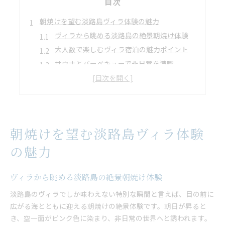
目次
朝焼けを望む淡路島ヴィラ体験の魅力
ヴィラから眺める淡路島の絶景朝焼け体験
大人数で楽しむヴィラ宿泊の魅力ポイント
サウナとバーベキューで非日常を満喫
淡路島ヴィラで味わう贅沢な朝のひととき
グループ利用に最適なヴィラ選びのコツ
グループ旅行に最適なサウナ付きヴィラ案内
サウナ付きヴィラが大人数旅行に最適な理由
朝焼けを望む淡路島ヴィラ体験
ヴィラで叶える快適サウナ体験の魅力とは
バーベキュー設備充実のヴィラ活用術
の魅力
グループ全員が満足するヴィラ選びポイント
淡路島のヴィラで実現するリフレッシュ空間
ヴィラから眺める淡路島の絶景朝焼け体験
サウナ好き注目の本格設備がある滞在先
淡路島のヴィラでしか味わえない特別な瞬間と言えば、目の前に
ヴィラの本格サウナ設備で極上体験を満喫
広がる海とともに迎える朝焼けの絶景体験です。朝日が昇ると
き、空一面がピンク色に染まり、非日常の世界へと誘われます。
大人数対応のサウナ付きヴィラの選び方