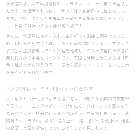
ナ設備です。兵庫県淡路島のヴィラでは、オーナー自らが監修し
たサウナが設置されており、サウナ好きも納得の仕様となってい
ます。サウナに入ったまま海を一望できる贅沢なロケーション
は、日常では味わえない非日常体験です。
さらに、水風呂には氷を入れて自分好みの温度に調整できるた
め、初心者からサウナ通まで幅広い層が満足できます。サウナと
水風呂の温度管理は体への負担を軽減し、グループ全員が快適に
楽しむための重要なポイントです。実際に利用した方からは「景
色を眺めながら整う贅沢」「温度を調節できて安心」といった声
が多く寄せられています。
大人数対応のサウナ付きヴィラの選び方
大人数でサウナ付きヴィラを選ぶ際は、間取りや設備の充実度が
重要です。リビングやダイニングが広く、グループでの団らんや
バーベキューが快適に行える空間かどうかを確認しましょう。淡
路島のヴィラでは、最大10名以上が一緒に過ごせる設計や、複数
の寝室・水回りが備わっている物件も多く見られます。