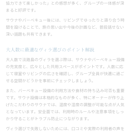
協力できて楽しかった」との感想が多く、グループの一体感が深
まると好評です。
サウナやバーベキュー後には、リビングでゆったりと語り合う時
間を設けることで、旅の思い出や今後の計画など、普段話せない
深い話題も共有できます。
大人数に最適なヴィラ選びのポイント解説
大人数で淡路島のヴィラを選ぶ際は、サウナやバーベキュー設備
の充実度と、広々とした共用スペースがポイントです。人数に応
じて寝室やリビングの広さを確認し、グループ全員が快適に過ご
せる空間かどうかを事前にチェックしましょう。
また、バーベキュー設備の利用方法や食材の持ち込み可否も重要
です。サウナ設備は本格的なものが多く、特にオーナーが作り上
げたこだわりのサウナでは、温度や湿度の調整が可能な点が人気
となっています。安全面では、利用時のルールや注意事項をしっ
かり守ることがトラブル防止につながります。
ヴィラ選びで失敗しないためには、口コミや実際の利用者の声を