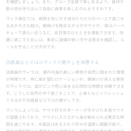
を確認しましょう。また、グループ全員で楽しめるよう、食材や
飲み物を持ち込んで自由に食事を楽しむのもおすすめです。
ヴィラ滞在では、周囲を気にせず自分たちだけのペースで過ごせ
る点が大きな魅力。朝焼けを眺めながらのサウナや、夜はバーベ
キューで語らい合うなど、非日常のひとときを堪能できます。快
適に過ごすためには、事前に設備の使い方や注意点を確認し、ル
ールを守ることが大切です。
淡路島ならではのヴィラで癒やしを体感する
淡路島のヴィラは、瀬戸内海の美しい景色や自然に囲まれた環境
が特徴です。特に海を望むロケーションや、朝焼けが見える東側
のヴィラでは、空がピンク色に染まる幻想的な時間を体験できま
す。こうした自然の中で過ごすことで、心身ともにリフレッシュ
できるのが淡路島ならではの癒やしです。
ヴィラによっては、サウナ好きのオーナーが手がけた本格サウナ
が設置されており、サウナに入りながら海を眺められる贅沢な時
間を過ごせます。水風呂は氷を入れて好みの温度に調整可能で、