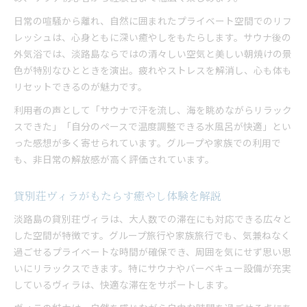
日常の喧騒から離れ、自然に囲まれたプライベート空間でのリフ
レッシュは、心身ともに深い癒やしをもたらします。サウナ後の
外気浴では、淡路島ならではの清々しい空気と美しい朝焼けの景
色が特別なひとときを演出。疲れやストレスを解消し、心も体も
リセットできるのが魅力です。
利用者の声として「サウナで汗を流し、海を眺めながらリラック
スできた」「自分のペースで温度調整できる水風呂が快適」とい
った感想が多く寄せられています。グループや家族での利用で
も、非日常の解放感が高く評価されています。
貸別荘ヴィラがもたらす癒やし体験を解説
淡路島の貸別荘ヴィラは、大人数での滞在にも対応できる広々と
した空間が特徴です。グループ旅行や家族旅行でも、気兼ねなく
過ごせるプライベートな時間が確保でき、周囲を気にせず思い思
いにリラックスできます。特にサウナやバーベキュー設備が充実
しているヴィラは、快適な滞在をサポートします。