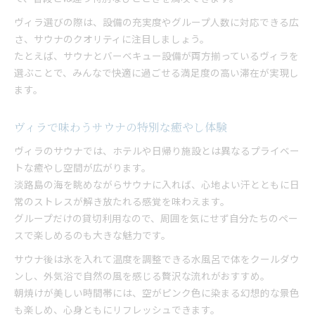
ヴィラ選びの際は、設備の充実度やグループ人数に対応できる広
さ、サウナのクオリティに注目しましょう。
たとえば、サウナとバーベキュー設備が両方揃っているヴィラを
選ぶことで、みんなで快適に過ごせる満足度の高い滞在が実現し
ます。
ヴィラで味わうサウナの特別な癒やし体験
ヴィラのサウナでは、ホテルや日帰り施設とは異なるプライベー
トな癒やし空間が広がります。
淡路島の海を眺めながらサウナに入れば、心地よい汗とともに日
常のストレスが解き放たれる感覚を味わえます。
グループだけの貸切利用なので、周囲を気にせず自分たちのペー
スで楽しめるのも大きな魅力です。
サウナ後は氷を入れて温度を調整できる水風呂で体をクールダウ
ンし、外気浴で自然の風を感じる贅沢な流れがおすすめ。
朝焼けが美しい時間帯には、空がピンク色に染まる幻想的な景色
も楽しめ、心身ともにリフレッシュできます。