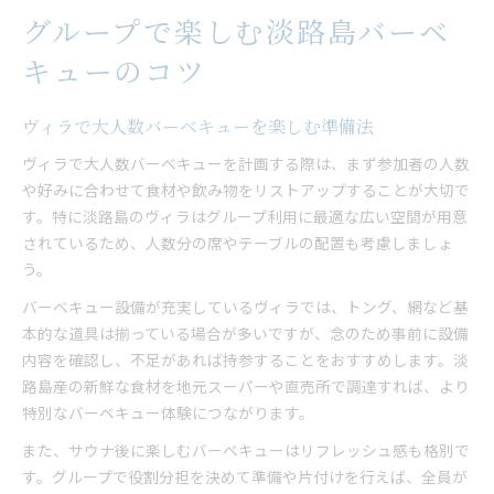
グループで楽しむ淡路島バーベ
キューのコツ
ヴィラで大人数バーベキューを楽しむ準備法
ヴィラで大人数バーベキューを計画する際は、まず参加者の人数
や好みに合わせて食材や飲み物をリストアップすることが大切で
す。特に淡路島のヴィラはグループ利用に最適な広い空間が用意
されているため、人数分の席やテーブルの配置も考慮しましょ
う。
バーベキュー設備が充実しているヴィラでは、トング、網など基
本的な道具は揃っている場合が多いですが、念のため事前に設備
内容を確認し、不足があれば持参することをおすすめします。淡
路島産の新鮮な食材を地元スーパーや直売所で調達すれば、より
特別なバーベキュー体験につながります。
また、サウナ後に楽しむバーベキューはリフレッシュ感も格別で
す。グループで役割分担を決めて準備や片付けを行えば、全員が