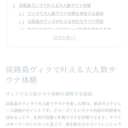
淡路島ヴィラで叶える大人数サウナ体験
ヴィラで大人数サウナ体験を満喫する秘訣
淡路島のヴィラが叶える特別なサウナ時間
サウナ付きヴィラでグループの絆を深める方法
大人数に最適なヴィラ選びのポイント解説
本格サウナと自然を楽しむヴィラ体験術
本格サウナ付きヴィラ宿泊の魅力に迫る
本格サウナ付きヴィラの贅沢な楽しみ方とは
淡路島ヴィラで叶える大人数サ
ヴィラで味わうサウナの特別な癒やし体験
サウナ愛好家も満足のヴィラ宿泊の魅力解説
ウナ体験
淡路島の自然とヴィラサウナの相乗効果とは
ヴィラサウナでリフレッシュできる理由を紹介
ヴィラで大人数サウナ体験を満喫する秘訣
グループで楽しむ淡路島バーベキューのコツ
淡路島のヴィラで大人数でサウナを楽しむ際は、事前のスケジュ
ヴィラで大人数バーベキューを楽しむ準備法
ール調整がポイントです。グループごとにサウナ利用の時間帯を
決めることで、全員が快適に本格サウナを体験できます。サウナ
淡路島ヴィラでのバーベキュー成功ポイント
はオーナーがこだわった造りで、海を眺めながらリフレッシュで
みんなで盛り上がるヴィラバーベキュー術