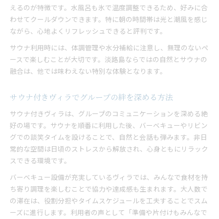
えるのが特徴です。水風呂も氷で温度調整できるため、好みに合
自然の中でヴィラ滞在を満喫する過ごし方
わせてクールダウンできます。特に朝の時間帯は光と潮風を感じ
淡路島ヴィラで感じる美しい朝焼けの魅力
ながら、心地よくリフレッシュできると評判です。
サウナ後の朝焼け体験が心に残る理由とは
サウナ利用時には、体調管理や水分補給に注意し、無理のないペ
大人数旅行で味わう自然空間の癒やし体験
ースで楽しむことが大切です。淡路島ならではの自然とサウナの
融合は、他では味わえない特別な体験となります。
サウナ付きヴィラでグループの絆を深める方法
サウナ付きヴィラは、グループのコミュニケーションを深める絶
好の場です。サウナを順番に利用した後、バーベキューやリビン
グでの談笑タイムを設けることで、自然と会話も弾みます。非日
常的な空間は日頃のストレスから解放され、心身ともにリラック
スできる環境です。
バーベキュー設備が充実しているヴィラでは、みんなで食材を持
ち寄り調理を楽しむことで協力や達成感も生まれます。大人数で
の滞在は、役割分担やタイムスケジュールを工夫することでスム
ーズに進行します。利用者の声として「準備や片付けもみんなで