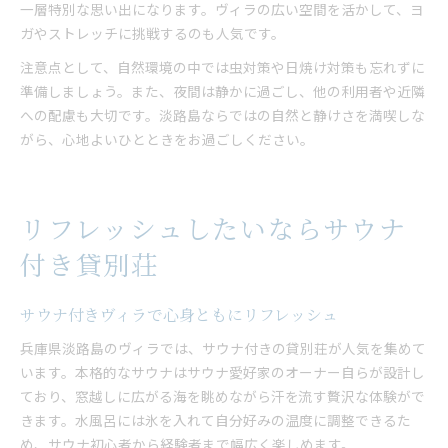
一層特別な思い出になります。ヴィラの広い空間を活かして、ヨ
ガやストレッチに挑戦するのも人気です。
注意点として、自然環境の中では虫対策や日焼け対策も忘れずに
準備しましょう。また、夜間は静かに過ごし、他の利用者や近隣
への配慮も大切です。淡路島ならではの自然と静けさを満喫しな
がら、心地よいひとときをお過ごしください。
リフレッシュしたいならサウナ
付き貸別荘
サウナ付きヴィラで心身ともにリフレッシュ
兵庫県淡路島のヴィラでは、サウナ付きの貸別荘が人気を集めて
います。本格的なサウナはサウナ愛好家のオーナー自らが設計し
ており、窓越しに広がる海を眺めながら汗を流す贅沢な体験がで
きます。水風呂には氷を入れて自分好みの温度に調整できるた
め、サウナ初心者から経験者まで幅広く楽しめます。