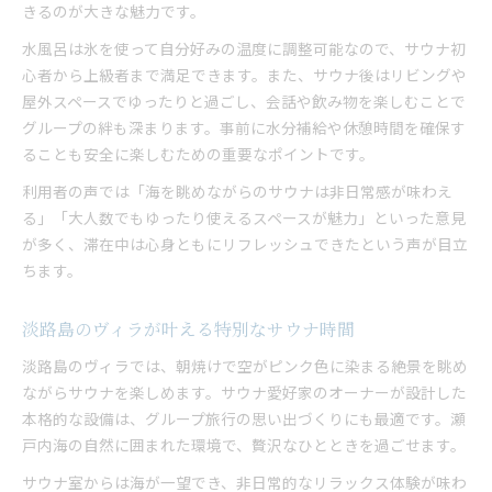
きるのが大きな魅力です。
バーベキュー設備充実のヴィラ選びのコツ
水風呂は氷を使って自分好みの温度に調整可能なので、サウナ初
グループ旅行で味わうヴィラのバーベキュー体験
心者から上級者まで満足できます。また、サウナ後はリビングや
非日常感あふれるヴィラ滞在を満喫する方法
屋外スペースでゆったりと過ごし、会話や飲み物を楽しむことで
ヴィラ滞在で非日常を満喫するポイント紹介
グループの絆も深まります。事前に水分補給や休憩時間を確保す
淡路島ならではのヴィラで癒やしを体感する
ることも安全に楽しむための重要なポイントです。
大人数で楽しむ非日常ヴィラ体験の魅力とは
利用者の声では「海を眺めながらのサウナは非日常感が味わえ
サウナやバーベキューで味わう特別なひととき
る」「大人数でもゆったり使えるスペースが魅力」といった意見
自然に囲まれたヴィラでリラックスする方法
が多く、滞在中は心身ともにリフレッシュできたという声が目立
リフレッシュしたいならサウナ付き貸別荘
ちます。
サウナ付きヴィラで心身ともにリフレッシュ
貸別荘ヴィラがもたらす癒やし体験を解説
淡路島のヴィラが叶える特別なサウナ時間
ヴィラのサウナ利用で日常を忘れる方法
淡路島のヴィラでは、朝焼けで空がピンク色に染まる絶景を眺め
大人数で楽しむサウナ宿泊の魅力ポイント
ながらサウナを楽しめます。サウナ愛好家のオーナーが設計した
本格的な設備は、グループ旅行の思い出づくりにも最適です。瀬
淡路島の自然とサウナで心を癒やすヴィラ
戸内海の自然に囲まれた環境で、贅沢なひとときを過ごせます。
朝焼け映える自然空間で癒やしの休日を
ヴィラで迎える朝焼けの癒やし時間を堪能
サウナ室からは海が一望でき、非日常的なリラックス体験が味わ