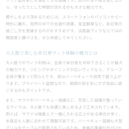
サウナ愛好家にも満足できる設備です。自然の音や風を感じなが
ら、ゆったりとした時間が流れるのも大きな魅力です。
癒やしをより深めるためには、スマートフォンやパソコンから一
時的に離れ、自然の中での会話や読書、星空観察など、非日常の
過ごし方を意識するのがおすすめです。淡路島ヴィラならではの
開放感と静けさを、ぜひ体感してみてください。
大人数で楽しむ非日常ヴィラ体験の魅力とは
大人数でのヴィラ利用は、全員で非日常を共有できることが最大
の魅力です。リビングやダイニングが広いヴィラなら、グループ
全員が集まって団らんでき、夜はバーベキューや談笑で盛り上が
ります。プライベート空間なので、周囲の目を気にせず自由に過
ごせるのもポイントです。
また、サウナやバーベキュー設備など、充実した設備が整ってい
るヴィラは、大人数でも快適に楽しめるよう工夫されています。
例えば、サウナは複数人で一緒に入れる広さがある場合が多く、
水風呂も人数に合わせて調整可能です。バーベキュー設備も大型
グリルやテーブルが用意されているため、食事の準備や片付けも