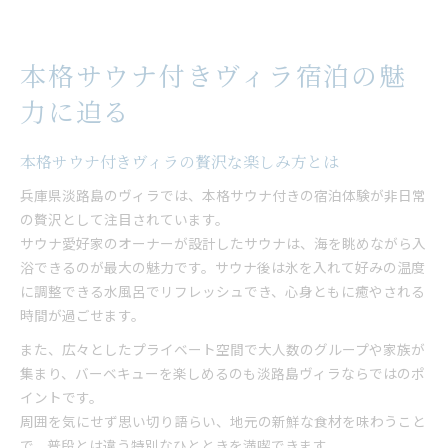
本格サウナ付きヴィラ宿泊の魅
力に迫る
本格サウナ付きヴィラの贅沢な楽しみ方とは
兵庫県淡路島のヴィラでは、本格サウナ付きの宿泊体験が非日常
の贅沢として注目されています。
サウナ愛好家のオーナーが設計したサウナは、海を眺めながら入
浴できるのが最大の魅力です。サウナ後は氷を入れて好みの温度
に調整できる水風呂でリフレッシュでき、心身ともに癒やされる
時間が過ごせます。
また、広々としたプライベート空間で大人数のグループや家族が
集まり、バーベキューを楽しめるのも淡路島ヴィラならではのポ
イントです。
周囲を気にせず思い切り語らい、地元の新鮮な食材を味わうこと
で、普段とは違う特別なひとときを満喫できます。