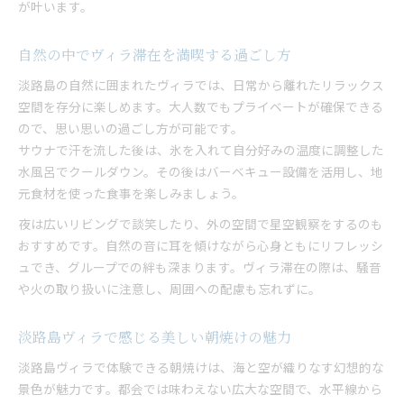
が叶います。
自然の中でヴィラ滞在を満喫する過ごし方
淡路島の自然に囲まれたヴィラでは、日常から離れたリラックス
空間を存分に楽しめます。大人数でもプライベートが確保できる
ので、思い思いの過ごし方が可能です。
サウナで汗を流した後は、氷を入れて自分好みの温度に調整した
水風呂でクールダウン。その後はバーベキュー設備を活用し、地
元食材を使った食事を楽しみましょう。
夜は広いリビングで談笑したり、外の空間で星空観察をするのも
おすすめです。自然の音に耳を傾けながら心身ともにリフレッシ
ュでき、グループでの絆も深まります。ヴィラ滞在の際は、騒音
や火の取り扱いに注意し、周囲への配慮も忘れずに。
淡路島ヴィラで感じる美しい朝焼けの魅力
淡路島ヴィラで体験できる朝焼けは、海と空が織りなす幻想的な
景色が魅力です。都会では味わえない広大な空間で、水平線から