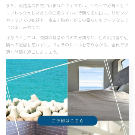
また、淡路島の自然に囲まれたヴィラでは、サウナで心身ともに
リフレッシュしたあとの団欒タイムが特別な思い出に。リビング
やテラスでの歓談や、夜空を眺めながらの語らいもヴィラならで
はの楽しみ方です。
注意点としては、夜間の騒音やゴミの分別など、他の利用者や近
隣への配慮も忘れずに。ヴィラのルールを守りながら、全員で快
適な時間を過ごしましょう。
バーベキュー設備充実のヴィラ選びのコツ
バーベキュー設備が充実したヴィラを選ぶ際は、グリルや調理器
具の有無だけでなく、食材の持ち込み可否や後片付けのサポート
体制もチェックしましょう。特に淡路島では、オーナーこだわり
の本格的な設備を備えたヴィラが人気です。
また、大人数での利用を想定している場合は、十分な広さのテラ
スや屋外スペースがあるかも重要なポイントです。サウナ付きヴ
ィラの場合、サウナ後にそのままバーベキューが楽しめる動線や
水風呂の設備も確認しておくと快適です。