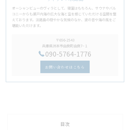
オーシャンビューのヴィラとして、寝室はもちろん、サウナやバル
コニーからも瀬戸内海の広大な海と空を感じていただける空間を整
えております。淡路島の穏やかな気候のなか、波の音や海の風をご
堪能いただけます。
〒656-2543
兵庫県洲本市由良町由良7−１
​090-5764-1776
お問い合わせはこちら
目次