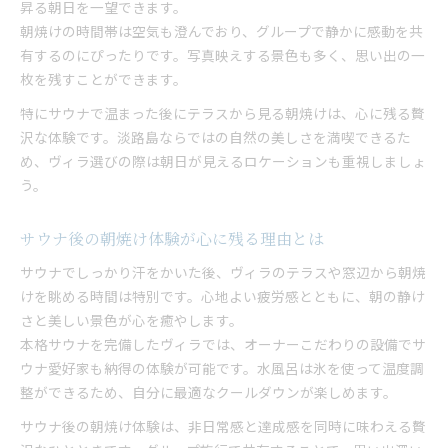
昇る朝日を一望できます。
朝焼けの時間帯は空気も澄んでおり、グループで静かに感動を共
有するのにぴったりです。写真映えする景色も多く、思い出の一
枚を残すことができます。
特にサウナで温まった後にテラスから見る朝焼けは、心に残る贅
沢な体験です。淡路島ならではの自然の美しさを満喫できるた
め、ヴィラ選びの際は朝日が見えるロケーションも重視しましょ
う。
サウナ後の朝焼け体験が心に残る理由とは
サウナでしっかり汗をかいた後、ヴィラのテラスや窓辺から朝焼
けを眺める時間は特別です。心地よい疲労感とともに、朝の静け
さと美しい景色が心を癒やします。
本格サウナを完備したヴィラでは、オーナーこだわりの設備でサ
ウナ愛好家も納得の体験が可能です。水風呂は氷を使って温度調
整ができるため、自分に最適なクールダウンが楽しめます。
サウナ後の朝焼け体験は、非日常感と達成感を同時に味わえる贅