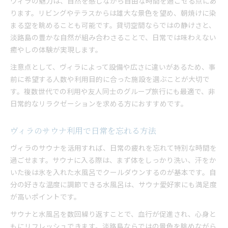
ヴィラの魅力は、自然を感じながら自由な時間を過ごせる点にあ
ります。リビングやテラスからは雄大な景色を望め、朝焼けに染
まる空を眺めることも可能です。貸切空間ならではの静けさと、
淡路島の豊かな自然が組み合わさることで、日常では味わえない
癒やしの体験が実現します。
注意点として、ヴィラによって設備や広さに違いがあるため、事
前に希望する人数や利用目的に合った施設を選ぶことが大切で
す。複数世代での利用や友人同士のグループ旅行にも最適で、非
日常的なリラクゼーションを求める方におすすめです。
ヴィラのサウナ利用で日常を忘れる方法
ヴィラのサウナを活用すれば、日常の疲れを忘れて特別な時間を
過ごせます。サウナに入る際は、まず体をしっかり洗い、汗をか
いた後は氷を入れた水風呂でクールダウンするのが基本です。自
分の好きな温度に調節できる水風呂は、サウナ愛好家にも満足度
が高いポイントです。
サウナと水風呂を数回繰り返すことで、血行が促進され、心身と
もにリフレッシュできます。淡路島ならではの景色を眺めながら