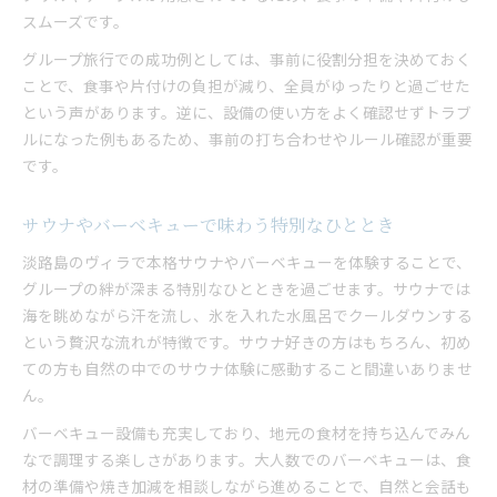
スムーズです。
グループ旅行での成功例としては、事前に役割分担を決めておく
ことで、食事や片付けの負担が減り、全員がゆったりと過ごせた
という声があります。逆に、設備の使い方をよく確認せずトラブ
ルになった例もあるため、事前の打ち合わせやルール確認が重要
です。
サウナやバーベキューで味わう特別なひととき
淡路島のヴィラで本格サウナやバーベキューを体験することで、
グループの絆が深まる特別なひとときを過ごせます。サウナでは
海を眺めながら汗を流し、氷を入れた水風呂でクールダウンする
という贅沢な流れが特徴です。サウナ好きの方はもちろん、初め
ての方も自然の中でのサウナ体験に感動すること間違いありませ
ん。
バーベキュー設備も充実しており、地元の食材を持ち込んでみん
なで調理する楽しさがあります。大人数でのバーベキューは、食
材の準備や焼き加減を相談しながら進めることで、自然と会話も