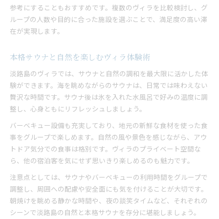
参考にすることもおすすめです。複数のヴィラを比較検討し、グ
ループの人数や目的に合った施設を選ぶことで、満足度の高い滞
在が実現します。
本格サウナと自然を楽しむヴィラ体験術
淡路島のヴィラでは、サウナと自然の調和を最大限に活かした体
験ができます。海を眺めながらのサウナは、日常では味わえない
贅沢な時間です。サウナ後は氷を入れた水風呂で好みの温度に調
整し、心身ともにリフレッシュしましょう。
バーベキュー設備も充実しており、地元の新鮮な食材を使った食
事をグループで楽しめます。自然の風や景色を感じながら、アウ
トドア気分での食事は格別です。ヴィラのプライベート空間な
ら、他の宿泊客を気にせず思いきり楽しめるのも魅力です。
注意点としては、サウナやバーベキューの利用時間をグループで
調整し、周囲への配慮や安全面にも気を付けることが大切です。
朝焼けを眺める静かな時間や、夜の談笑タイムなど、それぞれの
シーンで淡路島の自然と本格サウナを存分に堪能しましょう。