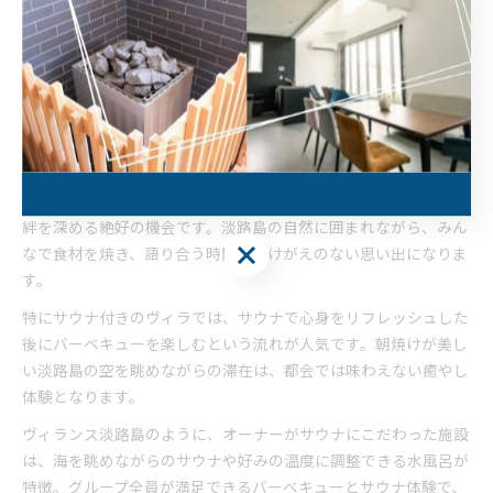
予約前には、ヴィラの公式サイトや口コミで設備の詳細や利用者
の体験談を参考にするのが賢明です。実際の利用者の声は、バー
ベキューやサウナの満足度を判断する大きな手がかりとなりま
す。
グループ旅行で味わうヴィラのバーベキュー体験
グループ旅行でのヴィラバーベキューは、非日常的な贅沢空間で
絆を深める絶好の機会です。淡路島の自然に囲まれながら、みん
なで食材を焼き、語り合う時間はかけがえのない思い出になりま
す。
特にサウナ付きのヴィラでは、サウナで心身をリフレッシュした
後にバーベキューを楽しむという流れが人気です。朝焼けが美し
い淡路島の空を眺めながらの滞在は、都会では味わえない癒やし
体験となります。
ヴィランス淡路島のように、オーナーがサウナにこだわった施設
は、海を眺めながらのサウナや好みの温度に調整できる水風呂が
特徴。グループ全員が満足できるバーベキューとサウナ体験で、