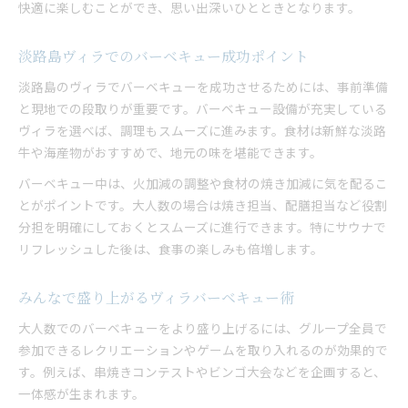
快適に楽しむことができ、思い出深いひとときとなります。
淡路島ヴィラでのバーベキュー成功ポイント
淡路島のヴィラでバーベキューを成功させるためには、事前準備
と現地での段取りが重要です。バーベキュー設備が充実している
ヴィラを選べば、調理もスムーズに進みます。食材は新鮮な淡路
牛や海産物がおすすめで、地元の味を堪能できます。
バーベキュー中は、火加減の調整や食材の焼き加減に気を配るこ
とがポイントです。大人数の場合は焼き担当、配膳担当など役割
分担を明確にしておくとスムーズに進行できます。特にサウナで
リフレッシュした後は、食事の楽しみも倍増します。
みんなで盛り上がるヴィラバーベキュー術
大人数でのバーベキューをより盛り上げるには、グループ全員で
参加できるレクリエーションやゲームを取り入れるのが効果的で
す。例えば、串焼きコンテストやビンゴ大会などを企画すると、
一体感が生まれます。