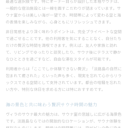
最適な選択肢です。特にオーナー自らが設計した本格サウナは、
一般的な宿泊施設とは一線を画すこだわりが詰まっています。サ
ウナ室からは美しい海が一望でき、時間帯によって変わる空と海
の表情を楽しみながら、心身ともにリフレッシュできます。
非日常感をより深く味わうポイントは、完全プライベートな空間
で過ごせることです。他の利用客を気にすることなく、自分たち
だけの贅沢な時間を満喫できます。例えば、友人や家族と訪れ
て、リビングでゆったりと談笑したり、サウナ後にテラスで静か
なひとときを過ごすなど、自由な滞在スタイルが可能です。
利用者からは「ここでしか体験できない贅沢」「淡路島の自然に
包まれて癒された」といった声も多く、現実を忘れて心からリラ
ックスできる空間として支持されています。都会の喧騒を忘れた
い方や、特別な休日を求める方には特におすすめです。
海の景色と共に味わう贅沢サウナ時間の魅力
ヴィラのサウナ最大の魅力は、サウナ室の窓越しに広がる海景色
です。淡路島ならではの開放的なロケーションが、サウナ体験を
格別なものにします。朝焼けの時間帯には、空がピンク色に染ま