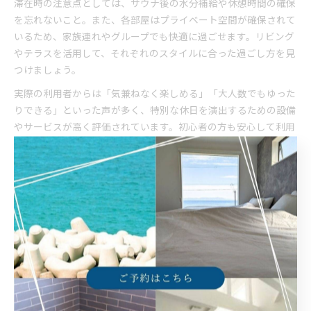
滞在時の注意点としては、サウナ後の水分補給や休憩時間の確保
を忘れないこと。また、各部屋はプライベート空間が確保されて
いるため、家族連れやグループでも快適に過ごせます。リビング
やテラスを活用して、それぞれのスタイルに合った過ごし方を見
つけましょう。
実際の利用者からは「気兼ねなく楽しめる」「大人数でもゆった
りできる」といった声が多く、特別な休日を演出するための設備
やサービスが高く評価されています。初心者の方も安心して利用
できる工夫が随所にあるので、初めてのヴィラ体験にもおすすめ
です。
淡路島の自然と調和したサウナの感動体験
淡路島のサウナヴィラは、豊かな自然と一体になれる点が大きな
魅力です。海や緑に囲まれた環境でのサウナは、都会では味わえ
ない開放感と癒しを提供します。外気浴スペースで自然の風を感
じながら、心身がゆっくりと整っていくのを実感できます。
さらに、朝焼けとともに変化する自然の色彩や、波の音、鳥のさ
えずりなど、五感すべてで淡路島の自然を感じられるのも特別な