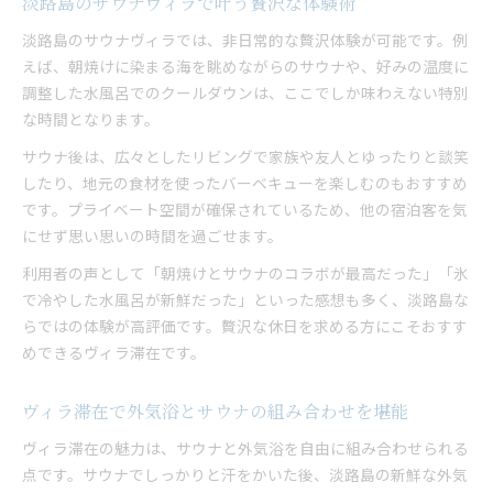
淡路島のサウナヴィラで叶う贅沢な体験術
淡路島のサウナヴィラでは、非日常的な贅沢体験が可能です。例
えば、朝焼けに染まる海を眺めながらのサウナや、好みの温度に
調整した水風呂でのクールダウンは、ここでしか味わえない特別
な時間となります。
サウナ後は、広々としたリビングで家族や友人とゆったりと談笑
したり、地元の食材を使ったバーベキューを楽しむのもおすすめ
です。プライベート空間が確保されているため、他の宿泊客を気
にせず思い思いの時間を過ごせます。
利用者の声として「朝焼けとサウナのコラボが最高だった」「氷
で冷やした水風呂が新鮮だった」といった感想も多く、淡路島な
らではの体験が高評価です。贅沢な休日を求める方にこそおすす
めできるヴィラ滞在です。
ヴィラ滞在で外気浴とサウナの組み合わせを堪能
ヴィラ滞在の魅力は、サウナと外気浴を自由に組み合わせられる
点です。サウナでしっかりと汗をかいた後、淡路島の新鮮な外気