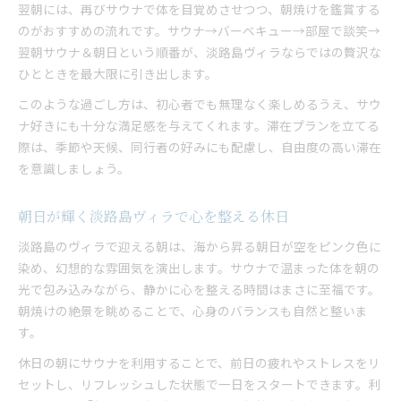
翌朝には、再びサウナで体を目覚めさせつつ、朝焼けを鑑賞する
のがおすすめの流れです。サウナ→バーベキュー→部屋で談笑→
翌朝サウナ＆朝日という順番が、淡路島ヴィラならではの贅沢な
ひとときを最大限に引き出します。
このような過ごし方は、初心者でも無理なく楽しめるうえ、サウ
ナ好きにも十分な満足感を与えてくれます。滞在プランを立てる
際は、季節や天候、同行者の好みにも配慮し、自由度の高い滞在
を意識しましょう。
朝日が輝く淡路島ヴィラで心を整える休日
淡路島のヴィラで迎える朝は、海から昇る朝日が空をピンク色に
染め、幻想的な雰囲気を演出します。サウナで温まった体を朝の
光で包み込みながら、静かに心を整える時間はまさに至福です。
朝焼けの絶景を眺めることで、心身のバランスも自然と整いま
す。
休日の朝にサウナを利用することで、前日の疲れやストレスをリ
セットし、リフレッシュした状態で一日をスタートできます。利