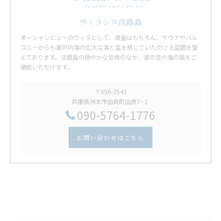
ヴィランス淡路島
オーシャンビューのヴィラとして、寝室はもちろん、サウナやバル
コニーからも瀬戸内海の広大な海と空を感じていただける空間を整
えております。淡路島の穏やかな気候のなか、波の音や海の風をご
堪能いただけます。
〒656-2543
兵庫県洲本市由良町由良7−１
​090-5764-1776
お問い合わせはこちら