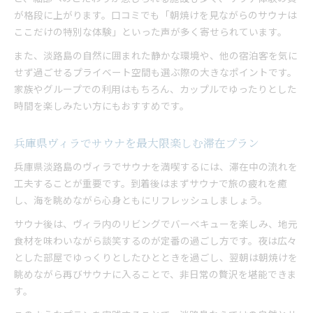
が格段に上がります。口コミでも「朝焼けを見ながらのサウナは
ここだけの特別な体験」といった声が多く寄せられています。
また、淡路島の自然に囲まれた静かな環境や、他の宿泊客を気に
せず過ごせるプライベート空間も選ぶ際の大きなポイントです。
家族やグループでの利用はもちろん、カップルでゆったりとした
時間を楽しみたい方にもおすすめです。
兵庫県ヴィラでサウナを最大限楽しむ滞在プラン
兵庫県淡路島のヴィラでサウナを満喫するには、滞在中の流れを
工夫することが重要です。到着後はまずサウナで旅の疲れを癒
し、海を眺めながら心身ともにリフレッシュしましょう。
サウナ後は、ヴィラ内のリビングでバーベキューを楽しみ、地元
食材を味わいながら談笑するのが定番の過ごし方です。夜は広々
とした部屋でゆっくりとしたひとときを過ごし、翌朝は朝焼けを
眺めながら再びサウナに入ることで、非日常の贅沢を堪能できま
す。