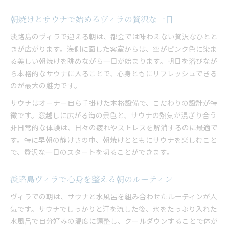
朝焼けとサウナで始めるヴィラの贅沢な一日
淡路島のヴィラで迎える朝は、都会では味わえない贅沢なひとと
きが広がります。海側に面した客室からは、空がピンク色に染ま
る美しい朝焼けを眺めながら一日が始まります。朝日を浴びなが
ら本格的なサウナに入ることで、心身ともにリフレッシュできる
のが最大の魅力です。
サウナはオーナー自ら手掛けた本格設備で、こだわりの設計が特
徴です。窓越しに広がる海の景色と、サウナの熱気が混ざり合う
非日常的な体験は、日々の疲れやストレスを解消するのに最適で
す。特に早朝の静けさの中、朝焼けとともにサウナを楽しむこと
で、贅沢な一日のスタートを切ることができます。
淡路島ヴィラで心身を整える朝のルーティン
ヴィラでの朝は、サウナと水風呂を組み合わせたルーティンが人
気です。サウナでしっかりと汗を流した後、氷をたっぷり入れた
水風呂で自分好みの温度に調整し、クールダウンすることで体が