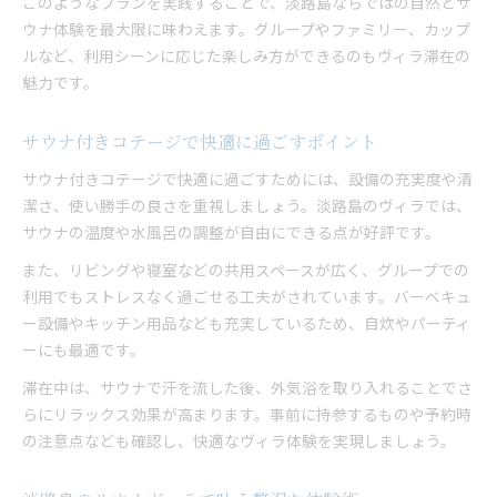
このようなプランを実践することで、淡路島ならではの自然とサ
ウナ体験を最大限に味わえます。グループやファミリー、カップ
ルなど、利用シーンに応じた楽しみ方ができるのもヴィラ滞在の
魅力です。
サウナ付きコテージで快適に過ごすポイント
サウナ付きコテージで快適に過ごすためには、設備の充実度や清
潔さ、使い勝手の良さを重視しましょう。淡路島のヴィラでは、
サウナの温度や水風呂の調整が自由にできる点が好評です。
また、リビングや寝室などの共用スペースが広く、グループでの
利用でもストレスなく過ごせる工夫がされています。バーベキュ
ー設備やキッチン用品なども充実しているため、自炊やパーティ
ーにも最適です。
滞在中は、サウナで汗を流した後、外気浴を取り入れることでさ
らにリラックス効果が高まります。事前に持参するものや予約時
の注意点なども確認し、快適なヴィラ体験を実現しましょう。