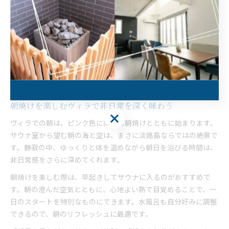
ポイントです。サウナの熱と自然の涼しさが絶妙に組み合わさ
り、深いリラクゼーションへと導いてくれます。
利用者からは「自然と一体になる感覚が新鮮」「日常を忘れられ
る」といった満足の声が寄せられています。自然と調和したサウ
ナ体験は、忙しい現代人にとってかけがえのない贅沢な時間とな
るでしょう。
朝焼けを楽しむヴィラで非日常を深く味わう
ヴィラでの朝は、ピンク色に染まる朝焼けとともに始まります。
サウナ室から望む朝の海と空は、まさに淡路島ならではの絶景で
す。静寂の中、ゆっくりと体を温めながら朝日を浴びる時間は、
非日常感をさらに深めてくれます。
朝焼けを楽しむ際は、早起きしてサウナに入るのがおすすめで
す。朝の澄んだ空気とともに、心地よい熱で目覚めることで、一
日のスタートを特別なものにできます。水風呂も自分好みに調整
できるので、朝のリフレッシュに最適です。