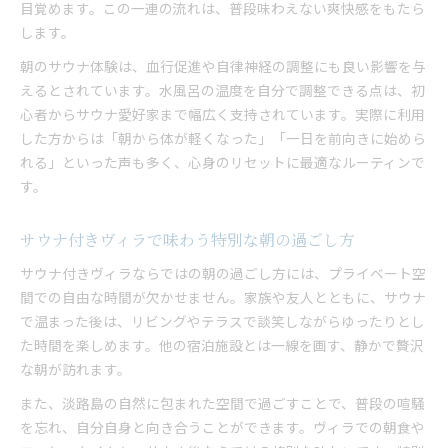
目覚めます。この一連の流れは、普段味わえない爽快感をもたら
します。
朝のサウナ体験は、血行促進や自律神経の調整にも良い影響を与
えるとされています。水風呂の温度を自分で調整できる点は、初
心者からサウナ愛好家まで幅広く支持されています。実際に利用
した方からは「朝から体が軽くなった」「一日を前向きに始めら
れる」といった声も多く、心身のリセットに最適なルーティンで
す。
サウナ付きヴィラで味わう特別な朝の過ごし方
サウナ付きヴィラならではの朝の過ごし方には、プライベート空
間での自由な時間が欠かせません。家族や友人とともに、サウナ
で温まった後は、リビングやテラスで談笑しながらゆったりとし
た時間を楽しめます。他の宿泊施設とは一線を画す、静かで贅沢
な朝が訪れます。
また、淡路島の自然に包まれた空間で過ごすことで、普段の喧騒
を忘れ、自分自身と向き合うことができます。ヴィラでの朝食や