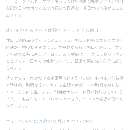
コーヒータイムも、サウナ後ならではの格別な味わいです。特別
な記念日や大切な人との旅行にも最適な、非日常の体験がここに
あります。
朝日を眺めるサウナ体験でリセットする休日
休日に淡路島のヴィラで過ごすなら、朝日を眺めながらのサウナ
体験が一番のおすすめです。水平線から昇る朝日を浴びて、サウ
ナの熱気と共に新しい一日を迎える瞬間は、まさにリセットのひ
とときです。日常では味わえない、非日常の開放感を存分に感じ
られます。
サウナ後は、氷を使った水風呂で体を引き締め、心地よい外気浴
で深呼吸。時間を忘れ、静かな空間で自分だけの時間を楽しむこ
とで、心も体も整います。利用者からは「休日が特別なものにな
った」「心身ともにリフレッシュできた」といった感想が寄せら
れています。
ヴィラならではの静かな朝とサウナの魅力