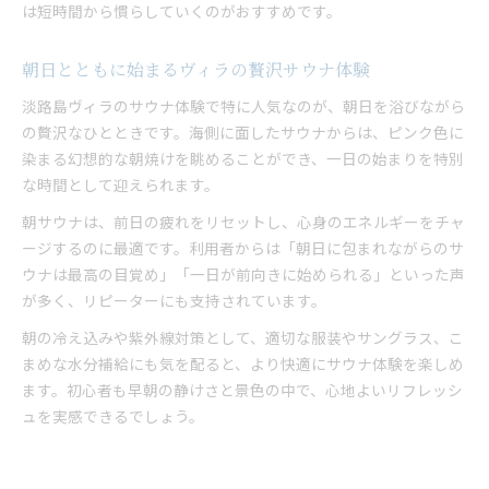
は短時間から慣らしていくのがおすすめです。
朝日とともに始まるヴィラの贅沢サウナ体験
淡路島ヴィラのサウナ体験で特に人気なのが、朝日を浴びながら
の贅沢なひとときです。海側に面したサウナからは、ピンク色に
染まる幻想的な朝焼けを眺めることができ、一日の始まりを特別
な時間として迎えられます。
朝サウナは、前日の疲れをリセットし、心身のエネルギーをチャ
ージするのに最適です。利用者からは「朝日に包まれながらのサ
ウナは最高の目覚め」「一日が前向きに始められる」といった声
が多く、リピーターにも支持されています。
朝の冷え込みや紫外線対策として、適切な服装やサングラス、こ
まめな水分補給にも気を配ると、より快適にサウナ体験を楽しめ
ます。初心者も早朝の静けさと景色の中で、心地よいリフレッシ
ュを実感できるでしょう。