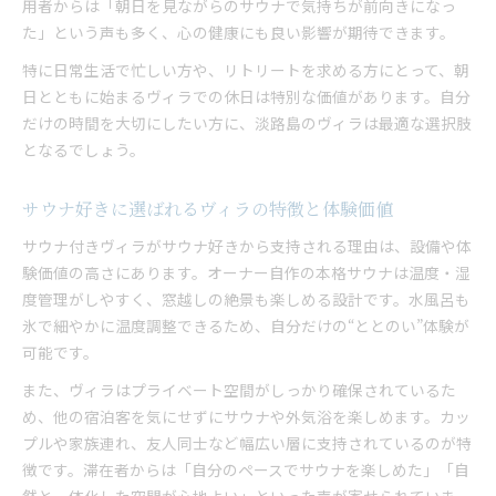
用者からは「朝日を見ながらのサウナで気持ちが前向きになっ
た」という声も多く、心の健康にも良い影響が期待できます。
特に日常生活で忙しい方や、リトリートを求める方にとって、朝
日とともに始まるヴィラでの休日は特別な価値があります。自分
だけの時間を大切にしたい方に、淡路島のヴィラは最適な選択肢
となるでしょう。
サウナ好きに選ばれるヴィラの特徴と体験価値
サウナ付きヴィラがサウナ好きから支持される理由は、設備や体
験価値の高さにあります。オーナー自作の本格サウナは温度・湿
度管理がしやすく、窓越しの絶景も楽しめる設計です。水風呂も
氷で細やかに温度調整できるため、自分だけの“ととのい”体験が
可能です。
また、ヴィラはプライベート空間がしっかり確保されているた
め、他の宿泊客を気にせずにサウナや外気浴を楽しめます。カッ
プルや家族連れ、友人同士など幅広い層に支持されているのが特
徴です。滞在者からは「自分のペースでサウナを楽しめた」「自