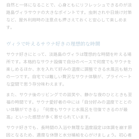
自然と一体になることで、心身ともにリフレッシュできるのが淡
路島ヴィラサウナの大きなポイントです。虫刺されや日焼け対策
など、屋外利用時の注意点も押さえておくと安心して楽しめま
す。
ヴィラで叶えるサウナ好きの理想的な時間
サウナ好きにとって、淡路島のヴィラは理想的な時間を叶える場
所です。本格的なサウナ設備で自分のペースで何度でもサウナを
楽しめるほか、氷を入れて好みの温度に調整できる水風呂も魅力
の一つです。自宅では難しい贅沢なサウナ体験が、プライベート
な空間で思う存分味わえます。
また、サウナ後のリビングでの談笑や、静かな夜のひとときも至
福の時間です。サウナ愛好者の中には「自分好みの温度でととの
い体験ができる」「何度もサウナと水風呂を往復できるのが最
高」といった感想が多く寄せられています。
サウナ好きでも、長時間の入浴や無理な温度設定は体調を崩す原
因となるため、適度な休憩と水分補給を心がけましょう。初心者