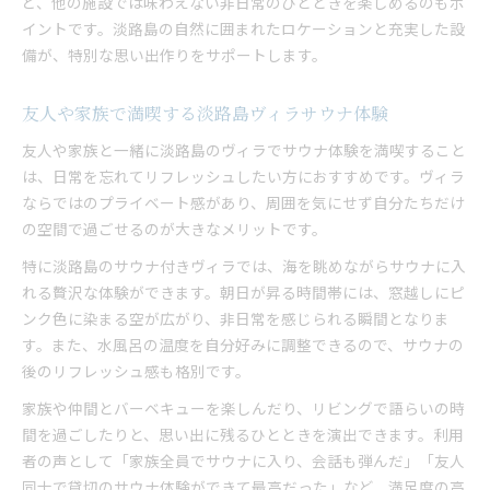
ど、他の施設では味わえない非日常のひとときを楽しめるのもポ
イントです。淡路島の自然に囲まれたロケーションと充実した設
備が、特別な思い出作りをサポートします。
友人や家族で満喫する淡路島ヴィラサウナ体験
友人や家族と一緒に淡路島のヴィラでサウナ体験を満喫すること
は、日常を忘れてリフレッシュしたい方におすすめです。ヴィラ
ならではのプライベート感があり、周囲を気にせず自分たちだけ
の空間で過ごせるのが大きなメリットです。
特に淡路島のサウナ付きヴィラでは、海を眺めながらサウナに入
れる贅沢な体験ができます。朝日が昇る時間帯には、窓越しにピ
ンク色に染まる空が広がり、非日常を感じられる瞬間となりま
す。また、水風呂の温度を自分好みに調整できるので、サウナの
後のリフレッシュ感も格別です。
家族や仲間とバーベキューを楽しんだり、リビングで語らいの時
間を過ごしたりと、思い出に残るひとときを演出できます。利用
者の声として「家族全員でサウナに入り、会話も弾んだ」「友人
同士で貸切のサウナ体験ができて最高だった」など、満足度の高