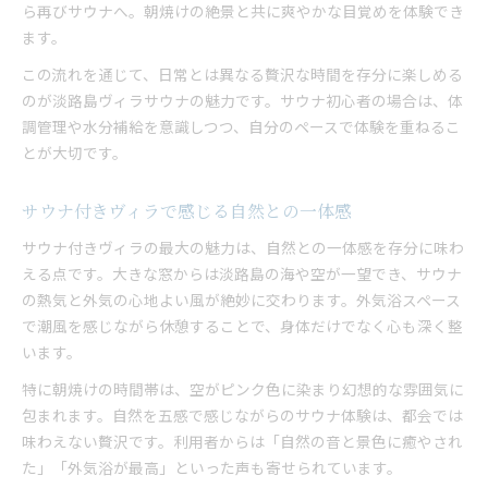
ら再びサウナへ。朝焼けの絶景と共に爽やかな目覚めを体験でき
ます。
この流れを通じて、日常とは異なる贅沢な時間を存分に楽しめる
のが淡路島ヴィラサウナの魅力です。サウナ初心者の場合は、体
調管理や水分補給を意識しつつ、自分のペースで体験を重ねるこ
とが大切です。
サウナ付きヴィラで感じる自然との一体感
サウナ付きヴィラの最大の魅力は、自然との一体感を存分に味わ
える点です。大きな窓からは淡路島の海や空が一望でき、サウナ
の熱気と外気の心地よい風が絶妙に交わります。外気浴スペース
で潮風を感じながら休憩することで、身体だけでなく心も深く整
います。
特に朝焼けの時間帯は、空がピンク色に染まり幻想的な雰囲気に
包まれます。自然を五感で感じながらのサウナ体験は、都会では
味わえない贅沢です。利用者からは「自然の音と景色に癒やされ
た」「外気浴が最高」といった声も寄せられています。