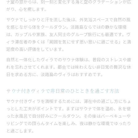
大人数グループにおすすめのヴィラ滞在術
ナ室の窓からは、刻一刻と変化する海と空のグラデーションが広
がり、心を癒します。
ヴィラサウナで絆を深めるグループ休日のコツ
朝日とともに心整うサウナヴィラの過ごし方
サウナでしっかりと汗を流した後は、外気浴スペースで自然の風
朝焼けとサウナで始めるヴィラの贅沢な一日
を感じながら体をクールダウン。淡路島ならではの静かな環境
は、カップルや家族、友人同士のグループ旅行にも最適です。ヴ
淡路島ヴィラで心身を整える朝のルーティン
ィラ滞在者の多くは「周囲を気にせず思い思いに過ごせる」と満
サウナ付きヴィラで味わう特別な朝の過ごし方
足度の高い評価をしています。
朝日を眺めるサウナ体験でリセットする休日
自然と一体化したヴィラでのサウナ体験は、普段のストレスや疲
ヴィラならではの静かな朝とサウナの魅力
れを忘れさせてくれます。都会では味わえない非日常の贅沢な休
日を求める方に、淡路島のヴィラはおすすめです。
サウナ付きヴィラで非日常のひとときを過ごす方法
サウナ付きヴィラを満喫するためには、滞在中の過ごし方にちょ
っとした工夫がポイントです。まずはサウナで体を温め、氷を使
った水風呂で自分好みにクールダウン。その後はバーベキューや
リビングでの団らんタイムを楽しみ、夜は静かな環境でゆったり
と過ごします。