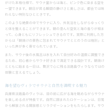
ヴィラサウナで体験する淡路島ならではの非日常
がけた本格仕様で、サウナ室からは海と、ピンク色に染まる空を
感
一望できます。朝日が昇る瞬間の静けさと美しさは、都会では味
わえない特別なひとときです。
海の景色と共に味わう贅沢サウナ時間の魅力
サウナ付きヴィラで実現する理想の休日スタイル
このような絶景の中でサウナに入り、外気浴をしながらゆっくり
淡路島の自然と調和したサウナの感動体験
と体を整えることができます。朝の澄んだ空気と海の香りが相ま
って、心身ともにリフレッシュできるのです。実際に利用した方
朝焼けを楽しむヴィラで非日常を深く味わう
からは「朝焼けの景色に包まれてサウナでととのうのは格別」と
ヴィラで叶う海を望むサウナ体験のすすめ
いった声が多く寄せられています。
海を望むヴィラサウナで心身をリフレッシュ
また、サウナ後の水風呂は氷を入れて自分好みの温度に調整でき
淡路島ヴィラで味わう絶景サウナ体験の流れ
るため、初心者からサウナ好きまで満足できる設計です。朝焼け
サウナ付きヴィラで感じる自然との一体感
とともに始まる一日は、贅沢で心に残る淡路島ヴィラならではの
ヴィラで叶えるサウナ好きの理想的な時間
体験と言えるでしょう。
朝日とともに始まるヴィラの贅沢サウナ体験
グループで楽しむ淡路島サウナ付きヴィラ
海を望むヴィラでサウナと自然を満喫する魅力
グループ利用に最適なサウナ付きヴィラの魅力
兵庫県淡路島のヴィラは、目の前に広がる海を眺めながらサウナ
友人や家族で満喫する淡路島ヴィラサウナ体験
を楽しめる点が特長です。自然に囲まれたロケーションは、日常
サウナとリビングで楽しむ非日常のひととき
から解放される開放感とリラクゼーションをもたらします。サウ