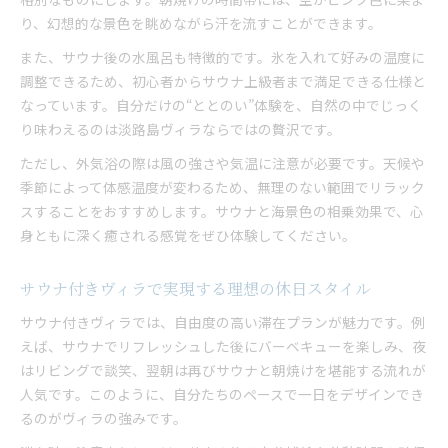
り、幻想的な景色を眺めながら汗を流すことができます。
また、サウナ後の水風呂も特徴的です。氷を入れて好みの温度に
調整できるため、初心者からサウナ上級者まで満足できる仕様と
なっています。自分だけの“ととのい”体験を、自然の中でじっく
り味わえるのは淡路島ヴィラならではの贅沢です。
ただし、外気浴の際は風の強さや気温に注意が必要です。天候や
季節によって体感温度が変わるため、無理のない範囲でリラック
スすることをおすすめします。サウナと海景色の相乗効果で、心
身ともに深く癒される感覚をぜひ体験してください。
サウナ付きヴィラで実現する理想の休日スタイル
サウナ付きヴィラでは、自由度の高い滞在プランが魅力です。例
えば、サウナでリフレッシュした後にバーベキューを楽しみ、夜
はリビングで談笑、翌朝は再びサウナと朝焼けを堪能する流れが
人気です。このように、自分たちのペースで一日をデザインでき
るのがヴィラの強みです。