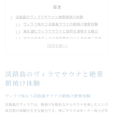
目次
淡路島のヴィラでサウナと絶景朝焼け体験
ヴィラで味わう淡路島サウナの朝焼け絶景体験
海を望むヴィラでサウナと自然を満喫する魅力
サウナ付きヴィラで非日常のひとときを過ごす方
法
朝日が輝く淡路島ヴィラで心を整える休日
サウナ好きに選ばれるヴィラの特徴と体験価値
サウナ好き必見の兵庫県淡路島ヴィラ滞在術
淡路島のヴィラでサウナと絶景
サウナ好きが満足する淡路島ヴィラの選び方
兵庫県ヴィラでサウナを最大限楽しむ滞在プラン
朝焼け体験
サウナ付きコテージで快適に過ごすポイント
淡路島のサウナヴィラで叶う贅沢な体験術
ヴィラで味わう淡路島サウナの朝焼け絶景体験
ヴィラ滞在で外気浴とサウナの組み合わせを堪能
淡路島のヴィラでは、朝焼けを眺めながらサウナを楽しむという
非日常を味わう淡路島ヴィラサウナの魅力とは
非日常の体験が大きな魅力です。特にサウナはオーナー自らが手