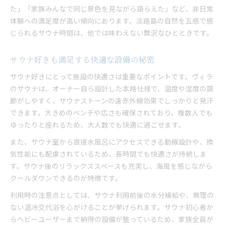
た」「家族みんなで同じ景色を見ながら語らえた」など、非日常
体験への満足度が高い傾向にあります。淡路島の自然を五感で感
じられるサウナ時間は、他では味わえない贅沢なひとときです。
サウナ好きも満足する快適な設備の秘密
サウナ好きにとって施設の快適さは重要なポイントです。ヴィラ
のサウナは、オーナー自ら設計した本格仕様で、温度や湿度の調
節がしやすく、サウナストーンの遠赤外線効果でしっかりと発汗
できます。大きめのベンチや広さも確保されており、複数人でも
ゆったりと座れるため、大人数でも快適に過ごせます。
また、サウナ室から直接水風呂にアクセスできる動線設計や、換
気性能にも配慮されているため、長時間でも快適さが持続しま
す。サウナ後のリラックススペースも充実し、海風を感じながら
クールダウンできるのが特徴です。
利用時の注意点としては、サウナ利用前後の水分補給や、無理の
ない温冷交代浴を心がけることが挙げられます。サウナ初心者か
らヘビーユーザーまで納得の設備が整っているため、家族全員が