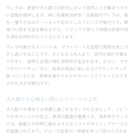
ヴィラは、家族や大人数での旅行において自然と人が集まりやす
い空間を提供します。特に兵庫県洲本市・淡路島のヴィラは、海
を一望できるロケーションや広々としたリビングが魅力です。朝
焼けに染まる空を眺めながら、リビングで語らう時間は家族の絆
を深める特別なひとときとなります。
ヴィラの最大のメリットは、プライベートな空間で周囲を気にせ
ずに過ごせることです。子どもから大人まで、世代を問わず集ま
りやすく、自然と会話が弾む雰囲気が生まれます。さらに、サウ
ナやバーベキューなど、各自が自由に楽しめるアクティビティが
揃っているため、家族全員がそれぞれのペースでリラックスでき
るのも大きな魅力です。
大人数でも心地よい団らんスペースの工夫
大人数での滞在でも快適に過ごせるヴィラの工夫として、リビン
グやダイニングの広さ、家具の配置が重要です。洲本市のヴィラ
では、複数人が同時に座れる大きなソファやダイニングテーブル
が設置されており、グループ全員が一体感を持って団らんできま