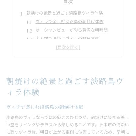
目次
朝焼けの絶景と過ごす淡路島ヴィラ体験
ヴィラで楽しむ淡路島の朝焼け体験
オーシャンビューが彩る贅沢な朝時間
大人数で味わうヴィラの非日常感
家族旅行に人気のヴィラ朝の過ごし方
サウナから眺める美しい朝日と海景色
家族や大人数向けヴィラ滞在の魅力とは
ヴィラで叶える大人数旅行の快適さ
朝焼けの絶景と過ごす淡路島ヴ
家族団らんが深まる広々ヴィラ空間
貸切ヴィラならではのプライベート感
ィラ体験
多世代で楽しむヴィラの過ごし方提案
ヴィラで大人数に嬉しい設備と工夫
ヴィラで楽しむ淡路島の朝焼け体験
サウナで極上リラックスを味わう淡路島旅
淡路島のヴィラならではの魅力のひとつが、朝焼けに染まる美し
本格サウナが魅力のヴィラ体験とは
い空をリビングやテラスから楽しめることです。洲本市の海沿い
に建つヴィラは、朝日が上がる東側に位置しているため、早朝に
海を眺めながら入るヴィラのサウナ時間