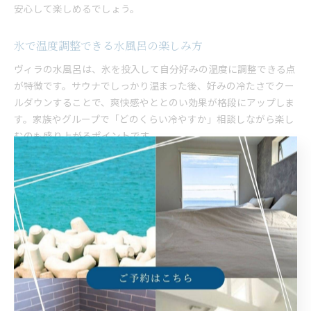
安心して楽しめるでしょう。
氷で温度調整できる水風呂の楽しみ方
ヴィラの水風呂は、氷を投入して自分好みの温度に調整できる点
が特徴です。サウナでしっかり温まった後、好みの冷たさでクー
ルダウンすることで、爽快感やととのい効果が格段にアップしま
す。家族やグループで「どのくらい冷やすか」相談しながら楽し
むのも盛り上がるポイントです。
具体的な使い方は、サウナ室から出てすぐに用意された水風呂に
入り、氷を適量追加して温度を調整します。氷の量によって水温
が大きく変わるため、初めての場合は少しずつ様子を見ながら加
えると安心です。
注意点として、急激な温度変化は体に負担がかかることがあるた
め、特に小さなお子様や高齢の方は無理をしないことが大切で
す。体調に合わせて無理なく冷却し、家族みんなで安全に楽しみ
ましょう。