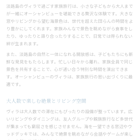
淡路島のヴィラで過ごす家族旅行は、小さな子どもから大人まで
が一緒にオーシャンビューを堪能できる贅沢な体験です。大きな
窓やリビングから望む海景色は、世代を超えた団らんの時間をよ
り豊かにしてくれます。家族みんなで景色を眺めながら食事をし
たり、ゆったりと語り合ったりすることで、日常では得られない
絆が生まれます。
また、淡路島の自然と一体になれる開放感は、子どもたちにも新
鮮な発見をもたらします。忙しい日々から離れ、家族全員で同じ
景色を共有することで、心が通い合う特別な時間を演出できま
す。オーシャンビューのヴィラは、家族旅行の思い出づくりに最
適です。
大人数で楽しむ絶景とリビング空間
ヴィラは大人数での滞在にもぴったりの設備が整っています。広
いリビングやダイニングは、友人グループや親族旅行など多世代
が集まっても窮屈さを感じさせません。海を一望できる窓辺やウ
ッドデッキでは、みんなで絶景を眺めながら会話やゲームが楽し