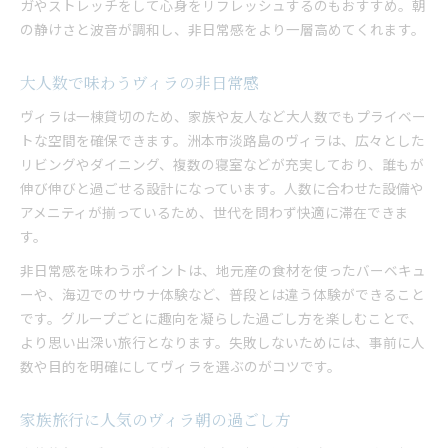
ガやストレッチをして心身をリフレッシュするのもおすすめ。朝
ヴィラで自然と家族が集まる理由
の静けさと波音が調和し、非日常感をより一層高めてくれます。
大人数でも心地よい団らんスペースの工夫
世代を超えて楽しめるヴィラの魅力
大人数で味わうヴィラの非日常感
リビングで語らう夜の過ごし方アイデア
ヴィラは一棟貸切のため、家族や友人など大人数でもプライベー
思い出作りに最適なヴィラ滞在の流れ
トな空間を確保できます。洲本市淡路島のヴィラは、広々とした
リビングやダイニング、複数の寝室などが充実しており、誰もが
伸び伸びと過ごせる設計になっています。人数に合わせた設備や
アメニティが揃っているため、世代を問わず快適に滞在できま
す。
非日常感を味わうポイントは、地元産の食材を使ったバーベキュ
ーや、海辺でのサウナ体験など、普段とは違う体験ができること
です。グループごとに趣向を凝らした過ごし方を楽しむことで、
より思い出深い旅行となります。失敗しないためには、事前に人
数や目的を明確にしてヴィラを選ぶのがコツです。
家族旅行に人気のヴィラ朝の過ごし方