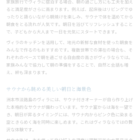
家族旅行でヴィラに宿泊する場合、朝の過ごし方にも工夫を加え
ると満足度がさらに高まります。例えば、起床後はリビングでゆ
ったりと語らいながら朝焼けを楽しみ、サウナで体を温めてから
朝食をとる流れが人気です。朝日を浴びてリフレッシュすること
で、子どもから大人まで一日を元気にスタートできます。
ヴィラのキッチンを活用して、地元の新鮮な食材を使った朝食を
みんなで作るのもおすすめです。複数世帯での滞在の場合も、そ
れぞれのペースで朝を過ごせる自由度の高さがヴィラならでは。
家族みんなで協力して朝の準備をすることで、自然と会話も増
え、絆も深まります。
サウナから眺める美しい朝日と海景色
洲本市淡路島のヴィラには、サウナ付きオーナーが自ら作り上げ
た本格的なサウナが備わっています。サウナ室からは海を一望で
き、朝日が昇るタイミングには、サウナ内からピンク色に染まる
空ときらめく海を同時に楽しめます。これはヴィラならではの贅
沢な体験です。