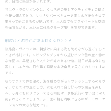
め、自然と笑顔があふれます。
特にヴィラのリビングは、くつろぎの場とアクティビティの拠点
を兼ね備えており、サウナやバーベキューを楽しんだ後も全員で
集まって過ごせるのが魅力です。大人数でもプライベートな空間
を保ちながら、思い出に残るグループ旅行を実現できます。
朝焼けと海景色が彩る特別なひととき
淡路島のヴィラでは、朝焼けに染まる海を眺めながら過ごすひと
ときが格別です。リビングやデッキから望むピンク色の空と静か
な海面は、早起きした人だけが味わえる特権。朝日が昇る側に位
置しているため、日が昇る瞬間を家族全員で見守るのもおすすめ
です。
朝のサウナで体を温め、海を眺めながらリフレッシュするのもヴ
ィラならではの過ごし方。氷を入れて自分好みの水風呂を楽し
み、心身ともにリセットできる時間は、家族旅行の思い出に深く
刻まれることでしょう。非日常の朝を満喫できるのが、このロケ
ーションの大きな魅力です。