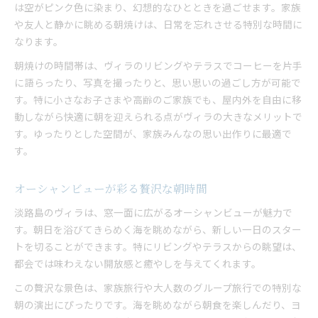
は空がピンク色に染まり、幻想的なひとときを過ごせます。家族
サウナ好きも満足する快適な設備の秘密
や友人と静かに眺める朝焼けは、日常を忘れさせる特別な時間に
氷で温度調整できる水風呂の楽しみ方
なります。
初心者や家族も安心なサウナの使い方
朝焼けの時間帯は、ヴィラのリビングやテラスでコーヒーを片手
バーベキューを満喫できるヴィラ選びのコツ
に語らったり、写真を撮ったりと、思い思いの過ごし方が可能で
ヴィラで楽しむバーベキューの工夫
す。特に小さなお子さまや高齢のご家族でも、屋内外を自由に移
大人数向けヴィラのBBQ設備ポイント
動しながら快適に朝を迎えられる点がヴィラの大きなメリットで
雨天でも安心な屋根付きBBQスペース
す。ゆったりとした空間が、家族みんなの思い出作りに最適で
地元食材を活かすヴィラバーベキュー術
す。
家族で協力できるBBQ準備のアイデア
オーシャンビューが彩る贅沢な朝時間
オーシャンビューが生み出す非日常のひととき
ヴィラならではの開放的な海の眺め
淡路島のヴィラは、窓一面に広がるオーシャンビューが魅力で
家族で感じるオーシャンビューの魅力
す。朝日を浴びてきらめく海を眺めながら、新しい一日のスター
トを切ることができます。特にリビングやテラスからの眺望は、
大人数で楽しむ絶景とリビング空間
都会では味わえない開放感と癒やしを与えてくれます。
朝焼けと海景色が彩る特別なひととき
この贅沢な景色は、家族旅行や大人数のグループ旅行での特別な
ヴィラ選びで重視したい眺望のポイント
朝の演出にぴったりです。海を眺めながら朝食を楽しんだり、ヨ
淡路島ヴィラで叶える家族団らんの秘訣