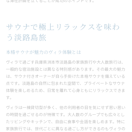
な滞在計画を立てることが成功のポイントです。
サウナで極上リラックスを味わ
う淡路島旅
本格サウナが魅力のヴィラ体験とは
ヴィラで過ごす兵庫県洲本市淡路島の家族旅行や大人数旅行は、
一般的な宿泊施設とは異なる特別感があります。その最大の魅力
は、サウナ付きオーナーが自ら手掛けた本格サウナを備えている
点です。淡路島の自然に包まれた空間で、プライベートなサウナ
体験を楽しめるため、日常を離れて心身ともにリラックスできま
す。
ヴィラは一棟貸切型が多く、他の利用者の目を気にせず思い思い
の時間を過ごせるのが特徴です。大人数のグループでも広々とし
たリビングやキッチンで、自由に食事や会話を楽しめます。特に
家族旅行では、世代ごとに異なる過ごし方ができるのもヴィラの