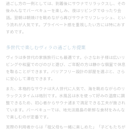
過ごし方の一例としては、到着後にサウナでリラックスし、その
後みんなでバーベキューを楽しみ、夜はリビングでゆったり会
話。翌朝は朝焼けを眺めながら再びサウナでリフレッシュ、とい
う流れが人気です。プライベート感を重視したい方には特におす
すめです。
多世代で楽しむヴィラの過ごし方提案
ヴィラは多世代の家族旅行にも最適です。小さなお子様は広いリ
ビングや和室でのびのびと遊び、ご年配の方は静かな個室で休息
を取ることができます。バリアフリー設計の部屋を選ぶと、さら
に安心して滞在できます。
また、本格的なサウナは大人世代に人気で、海を眺めながらのリ
ラックスタイムは格別です。水風呂は氷を使って好みの温度に調
整できるため、初心者からサウナ通まで満足できる工夫が施され
ています。バーベキューでは、地元淡路島の新鮮な食材をみんな
で楽しむのが定番です。
実際の利用者からは「祖父母も一緒に楽しめた」「子どもたちが