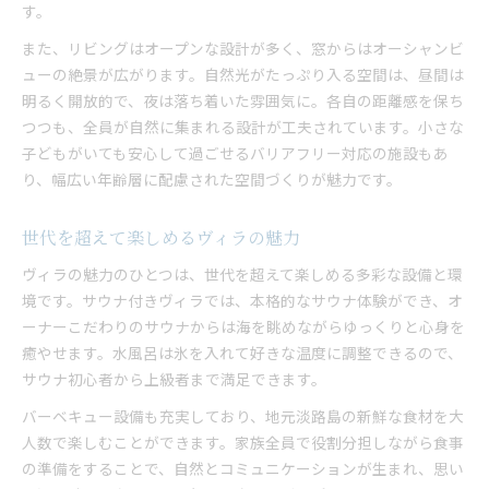
す。
また、リビングはオープンな設計が多く、窓からはオーシャンビ
ューの絶景が広がります。自然光がたっぷり入る空間は、昼間は
明るく開放的で、夜は落ち着いた雰囲気に。各自の距離感を保ち
つつも、全員が自然に集まれる設計が工夫されています。小さな
子どもがいても安心して過ごせるバリアフリー対応の施設もあ
り、幅広い年齢層に配慮された空間づくりが魅力です。
世代を超えて楽しめるヴィラの魅力
ヴィラの魅力のひとつは、世代を超えて楽しめる多彩な設備と環
境です。サウナ付きヴィラでは、本格的なサウナ体験ができ、オ
ーナーこだわりのサウナからは海を眺めながらゆっくりと心身を
癒やせます。水風呂は氷を入れて好きな温度に調整できるので、
サウナ初心者から上級者まで満足できます。
バーベキュー設備も充実しており、地元淡路島の新鮮な食材を大
人数で楽しむことができます。家族全員で役割分担しながら食事
の準備をすることで、自然とコミュニケーションが生まれ、思い