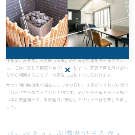
初心者や家族も安心なサウナの使い方
サウナに慣れていない初心者や小さなお子様連れの家族でも、ヴ
ィラのサウナは安心して利用できます。温度や湿度が調整しやす
く、利用時間や入り方も自由に選べるため、自分たちのペースで
楽しむことができます。また、プライベート空間なので周囲を気
にせずリラックスできるのも安心材料です。
利用の流れとしては、まずサウナ室に入り、無理のない範囲で発
汗を楽しみます。その後は水風呂や外気浴で体をクールダウン
し、必要に応じて何度か繰り返しましょう。家族で声を掛け合い
ながら利用することで、体調変化にもすぐに気付けます。
サウナ利用時は水分補給をしっかり行い、体調がすぐれない場合
は無理せず休憩することが大切です。子どもや高齢者がいる場合
は特に安全第一で、家族全員が安心してサウナ体験を楽しみまし
ょう。
バーベキューを満喫できるヴィ