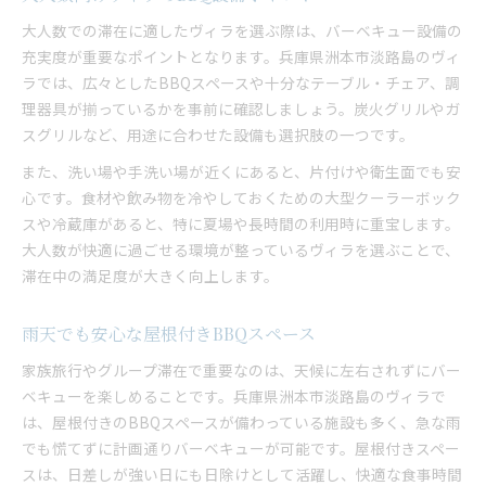
大人数での滞在に適したヴィラを選ぶ際は、バーベキュー設備の
充実度が重要なポイントとなります。兵庫県洲本市淡路島のヴィ
ラでは、広々としたBBQスペースや十分なテーブル・チェア、調
理器具が揃っているかを事前に確認しましょう。炭火グリルやガ
スグリルなど、用途に合わせた設備も選択肢の一つです。
また、洗い場や手洗い場が近くにあると、片付けや衛生面でも安
心です。食材や飲み物を冷やしておくための大型クーラーボック
スや冷蔵庫があると、特に夏場や長時間の利用時に重宝します。
大人数が快適に過ごせる環境が整っているヴィラを選ぶことで、
滞在中の満足度が大きく向上します。
雨天でも安心な屋根付きBBQスペース
家族旅行やグループ滞在で重要なのは、天候に左右されずにバー
ベキューを楽しめることです。兵庫県洲本市淡路島のヴィラで
は、屋根付きのBBQスペースが備わっている施設も多く、急な雨
でも慌てずに計画通りバーベキューが可能です。屋根付きスペー
スは、日差しが強い日にも日除けとして活躍し、快適な食事時間