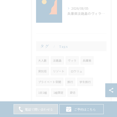
2026/08/05
兵庫県淡路島のヴィラで大人数集結サウナとバーベキューで叶える贅沢時間
タグ
Tags
大人数
淡路島
ヴィラ
兵庫県
貸別荘
リゾート
ロウリュ
プライベート空間
旅行
学生旅行
1日1組
1組限定
貸切
電話で問い合わせる
ご予約はこちら