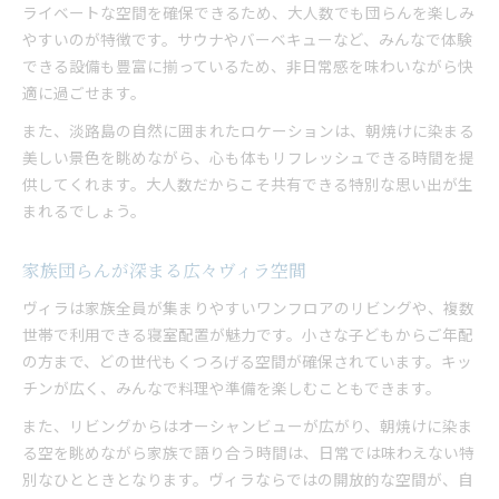
ライベートな空間を確保できるため、大人数でも団らんを楽しみ
やすいのが特徴です。サウナやバーベキューなど、みんなで体験
できる設備も豊富に揃っているため、非日常感を味わいながら快
適に過ごせます。
また、淡路島の自然に囲まれたロケーションは、朝焼けに染まる
美しい景色を眺めながら、心も体もリフレッシュできる時間を提
供してくれます。大人数だからこそ共有できる特別な思い出が生
まれるでしょう。
家族団らんが深まる広々ヴィラ空間
ヴィラは家族全員が集まりやすいワンフロアのリビングや、複数
世帯で利用できる寝室配置が魅力です。小さな子どもからご年配
の方まで、どの世代もくつろげる空間が確保されています。キッ
チンが広く、みんなで料理や準備を楽しむこともできます。
また、リビングからはオーシャンビューが広がり、朝焼けに染ま
る空を眺めながら家族で語り合う時間は、日常では味わえない特
別なひとときとなります。ヴィラならではの開放的な空間が、自