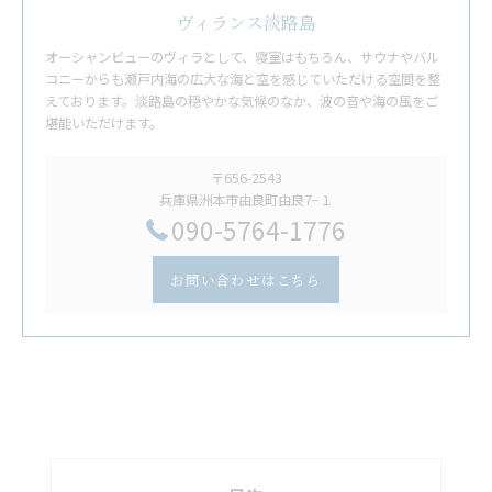
ヴィランス淡路島
オーシャンビューのヴィラとして、寝室はもちろん、サウナやバル
コニーからも瀬戸内海の広大な海と空を感じていただける空間を整
えております。淡路島の穏やかな気候のなか、波の音や海の風をご
堪能いただけます。
〒656-2543
兵庫県洲本市由良町由良7−１
​090-5764-1776
お問い合わせはこちら