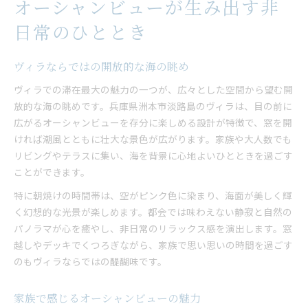
オーシャンビューが生み出す非
日常のひととき
ヴィラならではの開放的な海の眺め
ヴィラでの滞在最大の魅力の一つが、広々とした空間から望む開
放的な海の眺めです。兵庫県洲本市淡路島のヴィラは、目の前に
広がるオーシャンビューを存分に楽しめる設計が特徴で、窓を開
ければ潮風とともに壮大な景色が広がります。家族や大人数でも
リビングやテラスに集い、海を背景に心地よいひとときを過ごす
ことができます。
特に朝焼けの時間帯は、空がピンク色に染まり、海面が美しく輝
く幻想的な光景が楽しめます。都会では味わえない静寂と自然の
パノラマが心を癒やし、非日常のリラックス感を演出します。窓
越しやデッキでくつろぎながら、家族で思い思いの時間を過ごす
のもヴィラならではの醍醐味です。
家族で感じるオーシャンビューの魅力