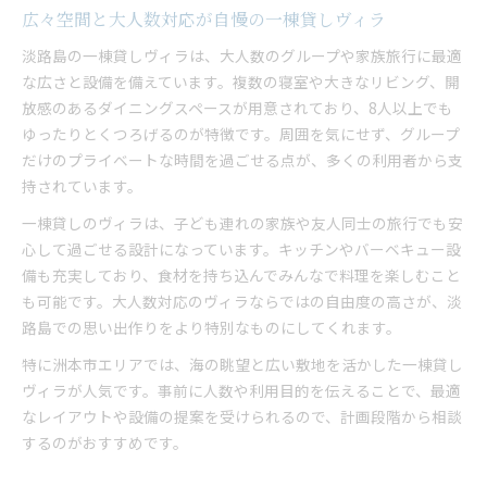
広々空間と大人数対応が自慢の一棟貸しヴィラ
淡路島の一棟貸しヴィラは、大人数のグループや家族旅行に最適
な広さと設備を備えています。複数の寝室や大きなリビング、開
放感のあるダイニングスペースが用意されており、8人以上でも
ゆったりとくつろげるのが特徴です。周囲を気にせず、グループ
だけのプライベートな時間を過ごせる点が、多くの利用者から支
持されています。
一棟貸しのヴィラは、子ども連れの家族や友人同士の旅行でも安
心して過ごせる設計になっています。キッチンやバーベキュー設
備も充実しており、食材を持ち込んでみんなで料理を楽しむこと
も可能です。大人数対応のヴィラならではの自由度の高さが、淡
路島での思い出作りをより特別なものにしてくれます。
特に洲本市エリアでは、海の眺望と広い敷地を活かした一棟貸し
ヴィラが人気です。事前に人数や利用目的を伝えることで、最適
なレイアウトや設備の提案を受けられるので、計画段階から相談
するのがおすすめです。