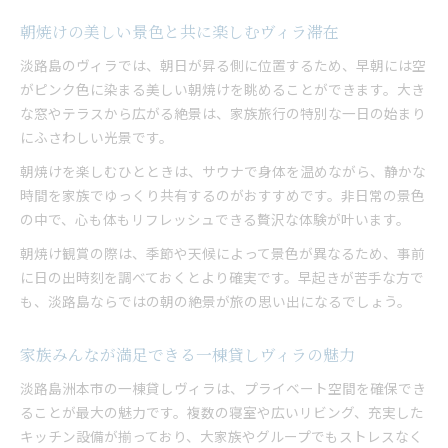
朝焼けの美しい景色と共に楽しむヴィラ滞在
淡路島のヴィラでは、朝日が昇る側に位置するため、早朝には空
がピンク色に染まる美しい朝焼けを眺めることができます。大き
な窓やテラスから広がる絶景は、家族旅行の特別な一日の始まり
にふさわしい光景です。
朝焼けを楽しむひとときは、サウナで身体を温めながら、静かな
時間を家族でゆっくり共有するのがおすすめです。非日常の景色
の中で、心も体もリフレッシュできる贅沢な体験が叶います。
朝焼け観賞の際は、季節や天候によって景色が異なるため、事前
に日の出時刻を調べておくとより確実です。早起きが苦手な方で
も、淡路島ならではの朝の絶景が旅の思い出になるでしょう。
家族みんなが満足できる一棟貸しヴィラの魅力
淡路島洲本市の一棟貸しヴィラは、プライベート空間を確保でき
ることが最大の魅力です。複数の寝室や広いリビング、充実した
キッチン設備が揃っており、大家族やグループでもストレスなく