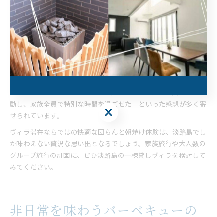
が大きな魅力です。広々としたリビングやダイニングで家族や友
人とゆったり過ごしながら、窓の外に広がる海と朝焼けの景色を
楽しめます。特に朝は空がピンク色に染まり、感動的なひととき
を味わえます。
朝焼けを眺めた後は、サウナで体を温めて一日を気持ちよくスタ
ートするのもおすすめです。ヴィラならではのプライベート空間
で、他の宿泊客に気兼ねなく過ごせるため、心からリラックスで
きるのがポイントです。滞在者の声でも、「朝焼けの美しさに感
動し、家族全員で特別な時間を過ごせた」といった感想が多く寄
せられています。
ヴィラ滞在ならではの快適な団らんと朝焼け体験は、淡路島でし
か味わえない贅沢な思い出となるでしょう。家族旅行や大人数の
グループ旅行の計画に、ぜひ淡路島の一棟貸しヴィラを検討して
みてください。
非日常を味わうバーベキューの