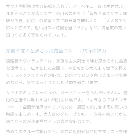
サウナ利用時は水分補給を忘れず、バーベキュー後は片付けルー
ルを守ることが大切です。利用者の声では「家族全員でサウナ体
験ができ、朝焼けの絶景と共に非日常を味わえた」「大人数でも
広々と使えて、思い出深い時間を過ごせた」など、満足度の高い
口コミが多く寄せられています。
家族や友人と過ごす淡路島グループ旅行の魅力
淡路島のヴィラステイは、家族や友人同士で絆を深めるのに最適
な環境です。広々とした空間で、子どもから大人まで世代を超え
てリラックスできる点が魅力。朝焼けでピンク色に染まる空を眺
めながら、皆でゆっくりとした時間を過ごせます。
サウナでのリフレッシュや、バーベキューを囲んだ団らんは、普
段の生活では味わえない特別な体験です。ヴィラならではのプラ
イベート空間が確保されているため、周囲を気にせず思い思いの
時間を楽しめます。大人数のグループでも、一体感を感じながら
過ごせるのが淡路島ヴィラの大きな魅力です。
初めてのグループ旅行でも、事前に役割分担や持ち物リストを作