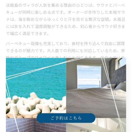
淡路島のヴィラが人気を集める理由のひとつは、サウナとバーベ
キューが同時に楽しめる点です。オーナーが手作りした本格サウ
ナは、海を眺めながらゆっくりと汗を流せる贅沢な空間。水風呂
には氷を入れて温度調整ができるため、初心者からサウナ好きま
で幅広く満足できます。
バーベキュー設備も充実しており、食材を持ち込んで自由に調理
できるのが魅力です。大人数での利用にも対応しているため、家
族やグループでワイワイと楽しむことができます。サウナでリラ
ックスした後に、みんなでバーベキューを囲むことで、非日常の
開放感と一体感を味わえるのが特徴です。
また、サウナとバーベキューを組み合わせた過ごし方は、淡路島
ヴィラならではの体験として利用者から高い評価を得ています。
自然を感じながら思い出に残る時間を過ごせる点が、多くのリピ
ーターを生んでいます。
淡路島ヴィラで叶える快適団らんと朝焼け体験
淡路島のヴィラは、快適な団らんと美しい朝焼けを堪能できる点