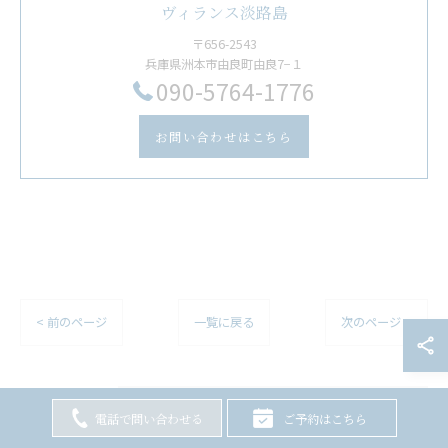
ヴィランス淡路島
〒656-2543
兵庫県洲本市由良町由良7−１
​090-5764-1776
お問い合わせはこちら
< 前のページ
一覧に戻る
次のページ >
電話で問い合わせる
ご予約はこちら
最近の投稿
Recent Posts