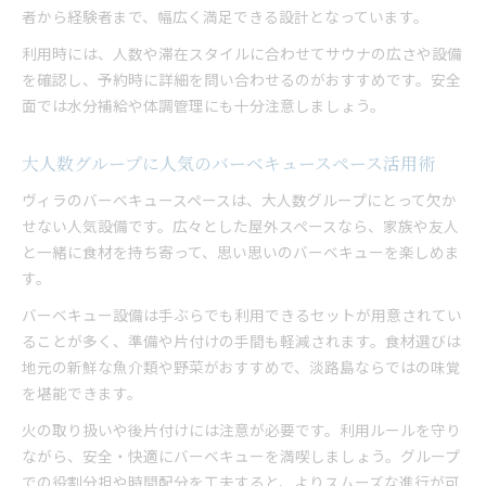
者から経験者まで、幅広く満足できる設計となっています。
サウナとバーベキューが魅力の一棟貸しヴィラ
利用時には、人数や滞在スタイルに合わせてサウナの広さや設備
家族や友人と過ごす淡路島グループ旅行の魅力
を確認し、予約時に詳細を問い合わせるのがおすすめです。安全
淡路島ヴィラで実現できる団体旅行の思い出作り
面では水分補給や体調管理にも十分注意しましょう。
家族で過ごすサウナ付きヴィラの贅沢時間
淡路島ヴィラで叶える家族の贅沢サウナ時間
大人数グループに人気のバーベキュースペース活用術
ヴィラサウナとバーベキューが家族旅行を彩る
ヴィラのバーベキュースペースは、大人数グループにとって欠か
朝焼けの美しい景色と共に楽しむヴィラ滞在
せない人気設備です。広々とした屋外スペースなら、家族や友人
家族みんなが満足できる一棟貸しヴィラの魅力
と一緒に食材を持ち寄って、思い思いのバーベキューを楽しめま
サウナ好き家族に人気の淡路島ヴィラ体験談
す。
バーベキュー設備は手ぶらでも利用できるセットが用意されてい
ることが多く、準備や片付けの手間も軽減されます。食材選びは
地元の新鮮な魚介類や野菜がおすすめで、淡路島ならではの味覚
を堪能できます。
火の取り扱いや後片付けには注意が必要です。利用ルールを守り
ながら、安全・快適にバーベキューを満喫しましょう。グループ
での役割分担や時間配分を工夫すると、よりスムーズな進行が可