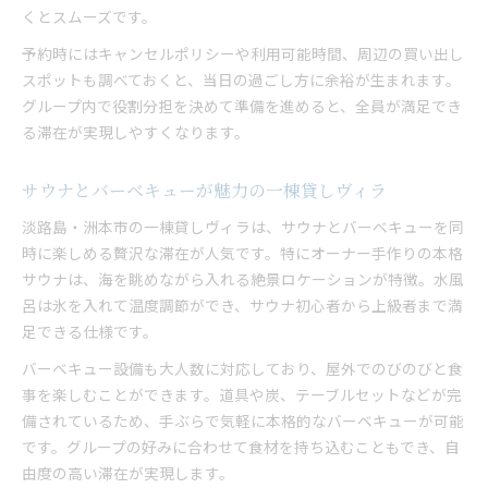
くとスムーズです。
予約時にはキャンセルポリシーや利用可能時間、周辺の買い出し
スポットも調べておくと、当日の過ごし方に余裕が生まれます。
グループ内で役割分担を決めて準備を進めると、全員が満足でき
る滞在が実現しやすくなります。
サウナとバーベキューが魅力の一棟貸しヴィラ
淡路島・洲本市の一棟貸しヴィラは、サウナとバーベキューを同
時に楽しめる贅沢な滞在が人気です。特にオーナー手作りの本格
サウナは、海を眺めながら入れる絶景ロケーションが特徴。水風
呂は氷を入れて温度調節ができ、サウナ初心者から上級者まで満
足できる仕様です。
バーベキュー設備も大人数に対応しており、屋外でのびのびと食
事を楽しむことができます。道具や炭、テーブルセットなどが完
備されているため、手ぶらで気軽に本格的なバーベキューが可能
です。グループの好みに合わせて食材を持ち込むこともでき、自
由度の高い滞在が実現します。