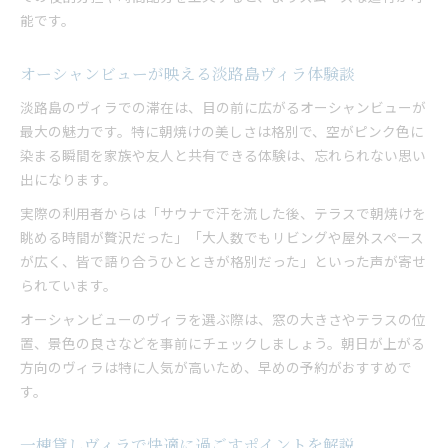
能です。
オーシャンビューが映える淡路島ヴィラ体験談
淡路島のヴィラでの滞在は、目の前に広がるオーシャンビューが
最大の魅力です。特に朝焼けの美しさは格別で、空がピンク色に
染まる瞬間を家族や友人と共有できる体験は、忘れられない思い
出になります。
実際の利用者からは「サウナで汗を流した後、テラスで朝焼けを
眺める時間が贅沢だった」「大人数でもリビングや屋外スペース
が広く、皆で語り合うひとときが格別だった」といった声が寄せ
られています。
オーシャンビューのヴィラを選ぶ際は、窓の大きさやテラスの位
置、景色の良さなどを事前にチェックしましょう。朝日が上がる
方向のヴィラは特に人気が高いため、早めの予約がおすすめで
す。
一棟貸しヴィラで快適に過ごすポイントを解説