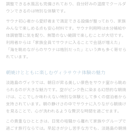
調整できる水風呂も完備されており、自分好みの温度でクールダ
ウンできるのは特別な体験です。
サウナ初心者から愛好者まで満足できる設備が整っており、家族
みんなで楽しめる点も安心材料です。サウナ利用時は水分補給や
体調管理に気を配り、無理のない範囲で楽しむことが大切です。
利用者からは「家族全員でサウナに入ることで会話が増えた」
「海を眺めながらのサウナは格別だった」という声も多く寄せら
れています。
朝焼けとともに楽しむヴィラサウナ体験の魅力
淡路島のヴィラでは、朝日が昇る美しい景色をサウナ室から眺め
られるのが大きな魅力です。空がピンク色に染まる幻想的な朝焼
けは、ここでしか味わえない特別な体験として多くの宿泊者から
支持されています。朝の静けさの中でサウナに入りながら朝焼け
を見ることで、心が洗われるような贅沢な時間を過ごせます。
この貴重なひとときは、日常の喧騒から離れて家族やグループで
過ごす旅行ならでは。早起きが少し苦手な方でも、淡路島の朝焼