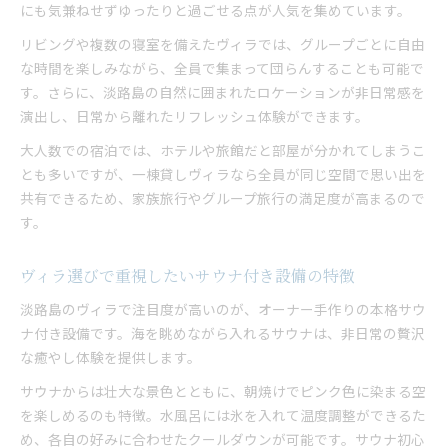
にも気兼ねせずゆったりと過ごせる点が人気を集めています。
ゆったり滞在できるヴィラの魅力まとめ
リビングや複数の寝室を備えたヴィラでは、グループごとに自由
淡路島ヴィラで味わう非日常のゆったり滞在術
な時間を楽しみながら、全員で集まって団らんすることも可能で
広々空間と大人数対応が自慢の一棟貸しヴィラ
す。さらに、淡路島の自然に囲まれたロケーションが非日常感を
家族や友人と過ごす贅沢なヴィラ時間の過ごし方
演出し、日常から離れたリフレッシュ体験ができます。
サウナとバーベキューが揃うヴィラの人気理由
大人数での宿泊では、ホテルや旅館だと部屋が分かれてしまうこ
淡路島ヴィラで叶える快適団らんと朝焼け体験
とも多いですが、一棟貸しヴィラなら全員が同じ空間で思い出を
非日常を味わうバーベキューの楽しみ方
共有できるため、家族旅行やグループ旅行の満足度が高まるので
す。
淡路島ヴィラで楽しむ大人数バーベキューのコツ
サウナ後に盛り上がるヴィラバーベキュー体験
ヴィラ選びで重視したいサウナ付き設備の特徴
家族旅行が盛り上がるヴィラのバーベキュー設備
一棟貸しヴィラで手軽に楽しむグループバーベキ
淡路島のヴィラで注目度が高いのが、オーナー手作りの本格サウ
ュー
ナ付き設備です。海を眺めながら入れるサウナは、非日常の贅沢
な癒やし体験を提供します。
大人数で味わう淡路島バーベキューのポイント
グループ旅行なら淡路島ヴィラが選ばれる理由
サウナからは壮大な景色とともに、朝焼けでピンク色に染まる空
グループ利用に向く淡路島ヴィラの設備を解説
を楽しめるのも特徴。水風呂には氷を入れて温度調整ができるた
め、各自の好みに合わせたクールダウンが可能です。サウナ初心
大人数で過ごす快適ヴィラの選び方とコツ