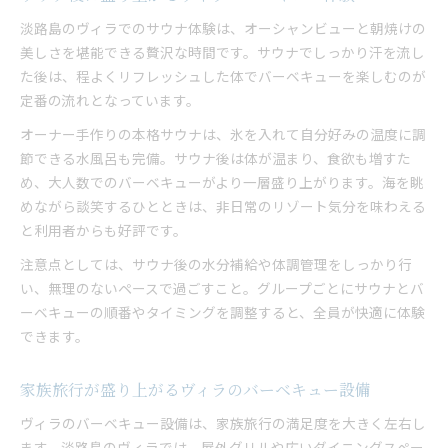
淡路島のヴィラでのサウナ体験は、オーシャンビューと朝焼けの
美しさを堪能できる贅沢な時間です。サウナでしっかり汗を流し
た後は、程よくリフレッシュした体でバーベキューを楽しむのが
定番の流れとなっています。
オーナー手作りの本格サウナは、氷を入れて自分好みの温度に調
節できる水風呂も完備。サウナ後は体が温まり、食欲も増すた
め、大人数でのバーベキューがより一層盛り上がります。海を眺
めながら談笑するひとときは、非日常のリゾート気分を味わえる
と利用者からも好評です。
注意点としては、サウナ後の水分補給や体調管理をしっかり行
い、無理のないペースで過ごすこと。グループごとにサウナとバ
ーベキューの順番やタイミングを調整すると、全員が快適に体験
できます。
家族旅行が盛り上がるヴィラのバーベキュー設備
ヴィラのバーベキュー設備は、家族旅行の満足度を大きく左右し
ます。淡路島のヴィラでは、屋外グリルや広いダイニングスペー