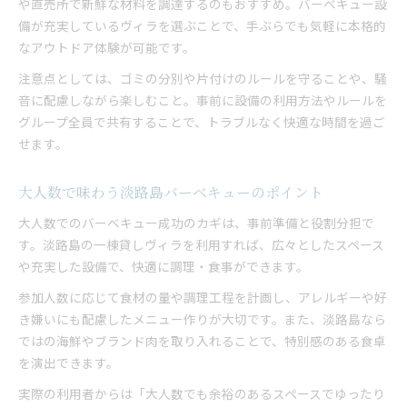
や直売所で新鮮な材料を調達するのもおすすめ。バーベキュー設
備が充実しているヴィラを選ぶことで、手ぶらでも気軽に本格的
なアウトドア体験が可能です。
注意点としては、ゴミの分別や片付けのルールを守ることや、騒
音に配慮しながら楽しむこと。事前に設備の利用方法やルールを
グループ全員で共有することで、トラブルなく快適な時間を過ご
せます。
大人数で味わう淡路島バーベキューのポイント
大人数でのバーベキュー成功のカギは、事前準備と役割分担で
す。淡路島の一棟貸しヴィラを利用すれば、広々としたスペース
や充実した設備で、快適に調理・食事ができます。
参加人数に応じて食材の量や調理工程を計画し、アレルギーや好
き嫌いにも配慮したメニュー作りが大切です。また、淡路島なら
ではの海鮮やブランド肉を取り入れることで、特別感のある食卓
を演出できます。
実際の利用者からは「大人数でも余裕のあるスペースでゆったり