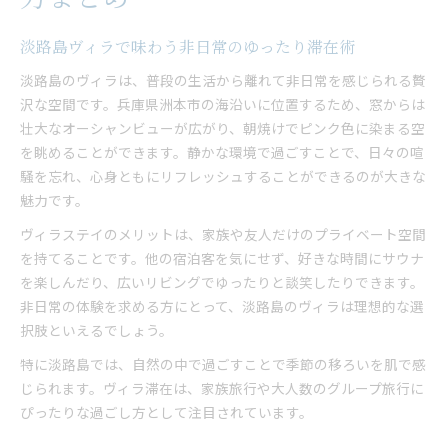
淡路島ヴィラで味わう非日常のゆったり滞在術
淡路島のヴィラは、普段の生活から離れて非日常を感じられる贅
沢な空間です。兵庫県洲本市の海沿いに位置するため、窓からは
壮大なオーシャンビューが広がり、朝焼けでピンク色に染まる空
を眺めることができます。静かな環境で過ごすことで、日々の喧
騒を忘れ、心身ともにリフレッシュすることができるのが大きな
魅力です。
ヴィラステイのメリットは、家族や友人だけのプライベート空間
を持てることです。他の宿泊客を気にせず、好きな時間にサウナ
を楽しんだり、広いリビングでゆったりと談笑したりできます。
非日常の体験を求める方にとって、淡路島のヴィラは理想的な選
択肢といえるでしょう。
特に淡路島では、自然の中で過ごすことで季節の移ろいを肌で感
じられます。ヴィラ滞在は、家族旅行や大人数のグループ旅行に
ぴったりな過ごし方として注目されています。