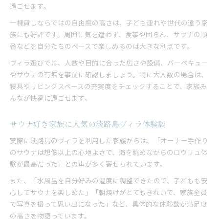
過ごせます。
一棟貸しならではの自由度の高さは、子ども連れや世代の違う家
族にも好評です。周囲に気を遣わず、食事や団らん、サウナの順
番などを自分たちのペースで楽しめるのは大きな利点です。
ヴィラ選びでは、人数や目的に合った広さや設備、バーベキュー
やサウナの有無を事前に確認しましょう。特に大人数の場合は、
寝具やリビングスペースの充実度をチェックすることで、家族み
んなが快適に過ごせます。
サウナ好き家族に人気の淡路島ヴィラ体験談
実際に淡路島のヴィラを利用した家族からは、「オーナー手作り
のサウナは想像以上の心地よさで、海を眺めながらのロウリュ体
験が最高だった」との声が多く寄せられています。
また、「水風呂を自分好みの温度に調整できたので、子どもも安
心してサウナを楽しめた」「朝焼けがとてもきれいで、家族全員
で写真を撮って思い出になった」など、具体的な体験談が満足度
の高さを物語っています。