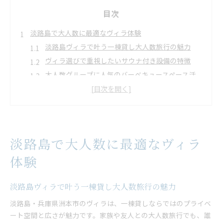
目次
淡路島で大人数に最適なヴィラ体験
淡路島ヴィラで叶う一棟貸し大人数旅行の魅力
ヴィラ選びで重視したいサウナ付き設備の特徴
大人数グループに人気のバーベキュースペース活
用術
オーシャンビューが映える淡路島ヴィラ体験談
一棟貸しヴィラで快適に過ごすポイントを解説
サウナを満喫したい家族旅行のすすめ
淡路島で大人数に最適なヴィラ
家族旅行で体験する淡路島ヴィラサウナの贅沢
本格サウナ付きヴィラで心身リフレッシュのひと
体験
とき
朝焼けとともに楽しむヴィラサウナ体験の魅力
淡路島ヴィラで叶う一棟貸し大人数旅行の魅力
サウナ好き家族が選ぶ淡路島ヴィラの設備ポイン
淡路島・兵庫県洲本市のヴィラは、一棟貸しならではのプライベ
ト
ート空間と広さが魅力です。家族や友人との大人数旅行でも、誰
オーナー手作りサウナを満喫できるヴィラ滞在