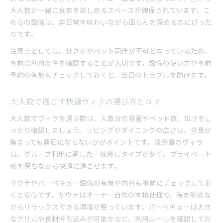
大人数が一緒に食事を楽しめるスペースが確保されています。こ
れらの設備は、非日常を味わいながら団らんを深めるのにぴった
りです。
注意点としては、焚き火やペット同伴が不可となっているため、
事前に利用条件を確認することが大切です。設備の使い方や事前
予約の有無もチェックしておくと、当日のトラブルを防げます。
大人数で過ごす快適ヴィラの選び方とコツ
大人数でヴィラを選ぶ際は、人数分の寝室やベッド数、広さをし
っかり確認しましょう。リビングやダイニングの広さは、全員が
集まっても窮屈にならないかがポイントです。淡路島のヴィラ
は、グループ利用に適した一棟貸しタイプが多く、プライベート
感を保ちながら快適に過ごせます。
サウナやバーベキュー設備の有無や内容も事前にチェックしてお
くと安心です。サウナはオーナー自作の本格仕様で、海を眺めな
がらリラックスできる環境が整っています。バーベキューは大き
なグリルや食材持ち込みが可能かなど、利用ルールを確認してお