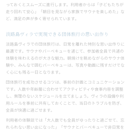
っておくとスムーズに進行します。利用者からは「子どもたちが
走り回れて安心」「朝日を見ながら家族でサウナを楽しめた」な
ど、満足の声が多く寄せられています。
淡路島ヴィラで実現できる団体旅行の思い出作り
淡路島ヴィラでの団体旅行は、日常を離れた特別な思い出作りに
最適です。サウナやバーベキューを通じて、参加者全員で共通の
体験を味わえるのが大きな魅力。朝焼けを眺めながらのサウナ体
験や、みんなで囲むバーベキューは、写真や動画に残すだけでな
く心にも残る一日となります。
団体旅行を成功させるコツは、事前の計画とコミュニケーション
です。人数や年齢層に合わせてアクティビティや食事内容を調整
し、無理のないスケジュールを立てましょう。ヴィラの設備や利
用ルールを事前に共有しておくことで、当日のトラブルを防ぎ、
全員が快適に過ごせます。
利用者の体験談では「大人数でも全員がゆったりと過ごせて、忘
れられない思い出になった」「サウナとバーベキューで非日常を