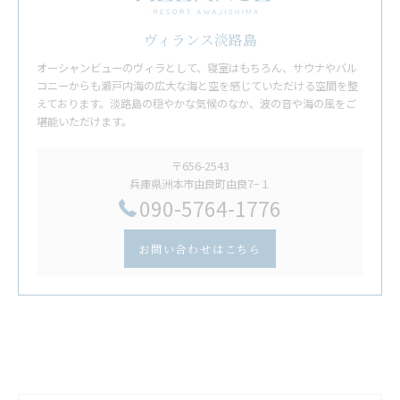
ヴィランス淡路島
オーシャンビューのヴィラとして、寝室はもちろん、サウナやバル
コニーからも瀬戸内海の広大な海と空を感じていただける空間を整
えております。淡路島の穏やかな気候のなか、波の音や海の風をご
堪能いただけます。
〒656-2543
兵庫県洲本市由良町由良7−１
​090-5764-1776
お問い合わせはこちら