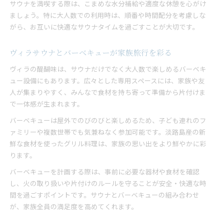
サウナを満喫する際は、こまめな水分補給や適度な休憩を心がけ
ましょう。特に大人数での利用時は、順番や時間配分を考慮しな
がら、お互いに快適なサウナタイムを過ごすことが大切です。
ヴィラサウナとバーベキューが家族旅行を彩る
ヴィラの醍醐味は、サウナだけでなく大人数で楽しめるバーベキ
ュー設備にもあります。広々とした専用スペースには、家族や友
人が集まりやすく、みんなで食材を持ち寄って準備から片付けま
で一体感が生まれます。
バーベキューは屋外でのびのびと楽しめるため、子ども連れのフ
ァミリーや複数世帯でも気兼ねなく参加可能です。淡路島産の新
鮮な食材を使ったグリル料理は、家族の思い出をより鮮やかに彩
ります。
バーベキューを計画する際は、事前に必要な器材や食材を確認
し、火の取り扱いや片付けのルールを守ることが安全・快適な時
間を過ごすポイントです。サウナとバーベキューの組み合わせ
が、家族全員の満足度を高めてくれます。