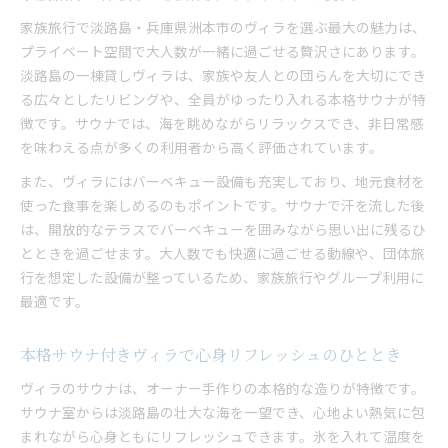
家族旅行で淡路島・兵庫県洲本市のヴィラを選ぶ最大の魅力は、
プライベート空間で大人数が一緒に過ごせる贅沢さにあります。
淡路島の一棟貸しヴィラは、家族や友人との団らんを大切にでき
る広々としたリビングや、全員がゆったり入れる本格サウナが特
徴です。サウナでは、海を眺めながらリラックスでき、非日常感
を味わえる点が多くの利用者から高く評価されています。
また、ヴィラにはバーベキュー設備も充実しており、地元食材を
使った食事を楽しめるのもポイントです。サウナで汗を流した後
は、開放的なテラスでバーベキューを囲みながら思い出に残るひ
とときを過ごせます。大人数でも快適に過ごせる動線や、団体旅
行を想定した設備が整っているため、家族旅行やグループ利用に
最適です。
本格サウナ付きヴィラで心身リフレッシュのひととき
ヴィラのサウナは、オーナー手作りの本格的な造りが特徴です。
サウナ室からは淡路島の壮大な海を一望でき、心地よい熱気に包
まれながら心身ともにリフレッシュできます。氷を入れて温度を