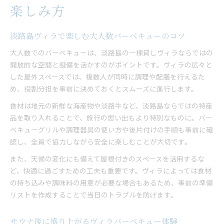
楽しみ方
淡路島ヴィラで楽しむ大人数バーベキューのコツ
大人数でのバーベキューは、淡路島の一棟貸しヴィラならではの
開放的な空間と設備を活かすのがポイントです。ヴィラの広々と
した屋外スペースでは、複数人が同時に調理や配膳を行えるた
め、役割分担を事前に決めておくとスムーズに進行します。
食材は地元の新鮮な海産物や淡路牛など、淡路島ならではの特産
品を取り入れることで、旅行の思い出もより特別なものに。バー
ベキューグリルや調理器具の使い方や後片付けの手順も事前に確
認し、全員で協力しながら安全に楽しむことが大切です。
また、天候の変化にも備えて屋根付きのスペースを活用するな
ど、快適に過ごすための工夫も重要です。ヴィラによっては食材
の持ち込みや調味料の用意が必要な場合もあるため、事前の準備
リストを作成することで当日のトラブルを防げます。
サウナ後に盛り上がるヴィラバーベキュー体験