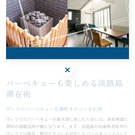
ケーションや、氷で温度調整可能な水風呂など、特別な体験を演
出するサービスも魅力です。家族全員が快適に過ごせるよう、清
掃やアメニティ、タオル類の充実、スタッフによるサポート体制
も確認しておきましょう。
「設備が充実していて子どもも大人も快適に過ごせた」「アメニ
ティが揃っていて荷物が少なくて済んだ」といった利用者の声も
多く、事前に設備やサービス内容をしっかり確認することで、家
族みんなが満足できる旅行を実現できます。
バーベキューも楽しめる淡路島
滞在術
ヴィラでバーベキューを満喫するコツを伝授
ヴィラでのバーベキューを最大限に楽しむためには、事前準備と
現地の設備活用が鍵となります。まず、淡路島や兵庫県洲本市の
ヴィラでは屋外・屋内どちらにも対応したバーベキュースペース