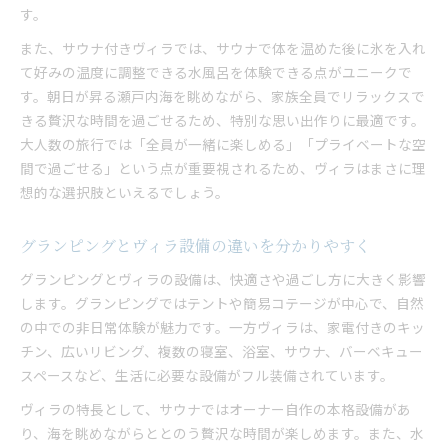
す。
また、サウナ付きヴィラでは、サウナで体を温めた後に氷を入れ
て好みの温度に調整できる水風呂を体験できる点がユニークで
す。朝日が昇る瀬戸内海を眺めながら、家族全員でリラックスで
きる贅沢な時間を過ごせるため、特別な思い出作りに最適です。
大人数の旅行では「全員が一緒に楽しめる」「プライベートな空
間で過ごせる」という点が重要視されるため、ヴィラはまさに理
想的な選択肢といえるでしょう。
グランピングとヴィラ設備の違いを分かりやすく
グランピングとヴィラの設備は、快適さや過ごし方に大きく影響
します。グランピングではテントや簡易コテージが中心で、自然
の中での非日常体験が魅力です。一方ヴィラは、家電付きのキッ
チン、広いリビング、複数の寝室、浴室、サウナ、バーベキュー
スペースなど、生活に必要な設備がフル装備されています。
ヴィラの特長として、サウナではオーナー自作の本格設備があ
り、海を眺めながらととのう贅沢な時間が楽しめます。また、水