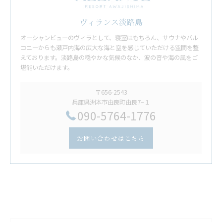
ヴィランス淡路島
オーシャンビューのヴィラとして、寝室はもちろん、サウナやバル
コニーからも瀬戸内海の広大な海と空を感じていただける空間を整
えております。淡路島の穏やかな気候のなか、波の音や海の風をご
堪能いただけます。
〒656-2543
兵庫県洲本市由良町由良7−１
​090-5764-1776
お問い合わせはこちら