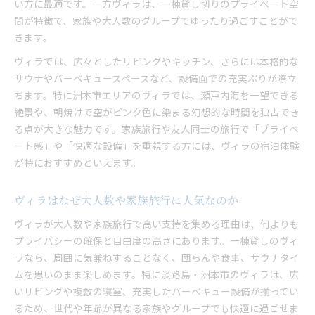
い方に最適です。一方ヴィラは、一棟貸し切りのプライベート空
間が特徴で、家族や大人数のグループでゆったり過ごすことがで
きます。
ヴィラでは、広々としたリビングやキッチン、さらには本格的な
サウナやバーベキュースペースなど、設備面での充実ぶりが際立
ちます。特に洲本市エリアのヴィラでは、瀬戸内海を一望できる
絶景や、朝焼けで空がピンク色に染まる幻想的な時間を独占でき
る点が大きな魅力です。家族旅行や友人同士の旅行で「プライベ
ート感」や「快適な設備」を重視する方には、ヴィラの宿泊体験
が特におすすめといえます。
ヴィラはなぜ大人数や家族旅行に人気なのか
ヴィラが大人数や家族旅行で高い支持を集める理由は、何よりも
プライバシーの確保と自由度の高さにあります。一棟貸しのヴィ
ラなら、周囲に気兼ねすることなく、団らんや食事、サウナタイ
ムを思いのまま楽しめます。特に淡路島・洲本市のヴィラは、広
いリビングや複数の寝室、充実したバーベキュー設備が揃ってい
るため、世代や年齢が異なる家族やグループでも快適に過ごせま