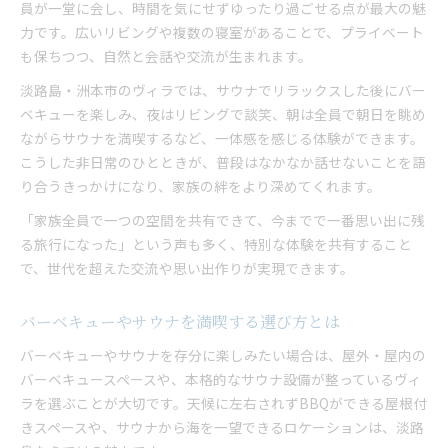
員が一堂に会し、時間を気にせずゆったり過ごせる点が最大の魅
力です。広いリビングや複数の寝室があることで、プライベート
も保ちつつ、自然と会話や交流が生まれます。
淡路島・洲本市のヴィラでは、サウナでリラックスした後にバー
ベキューを楽しみ、夜はリビングで談笑、朝は全員で朝日を眺め
ながらサウナを満喫するなど、一体感を感じる体験ができます。
こうした非日常のひとときが、普段はなかなか話せないことを語
り合うきっかけになり、家族の絆をより深めてくれます。
「家族全員で一つの空間を共有できて、今までで一番思い出に残
る旅行になった」という声も多く、特別な体験を共有すること
で、世代を超えた交流や思い出作りが実現できます。
バーベキューやサウナを満喫する選び方とは
バーベキューやサウナを存分に楽しみたい場合は、屋外・屋内の
バーベキュースペースや、本格的なサウナ設備が整っているヴィ
ラを選ぶことが大切です。天候に左右されずBBQができる屋根付
きスペースや、サウナから海を一望できるロケーションは、淡路