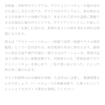
淡路島・洲本市のヴィラでは、サウナとバーベキューを組み合わ
せた過ごし方が人気です。サウナ付きのヴィラなら、海を眺めな
がらの本格サウナ体験が可能で、氷を入れて好みの温度に調整で
きる水風呂も魅力のひとつです。サウナでリラックスした後にバ
ーベキューを楽しむ流れは、家族や友人との絆を深める特別な時
間になります。
例えば「サウナ→バーベキュー→部屋で談笑→翌朝サウナ＆朝日
鑑賞」という一日の流れは、非日常感を存分に味わえます。朝焼
けに染まる空や瀬戸内海を一望できるロケーションは、普段の生
活では得られない感動体験です。利用者からも「家族全員でサウ
ナとバーベキューを楽しめて、一生の思い出になった」といった
声が多く聞かれます。
サウナ利用時は水分補給や休憩、入浴方法に注意し、健康管理を
心がけましょう。バーベキューとの相乗効果で、心身ともにリフ
レッシュできるヴィラ滞在を満喫してください。