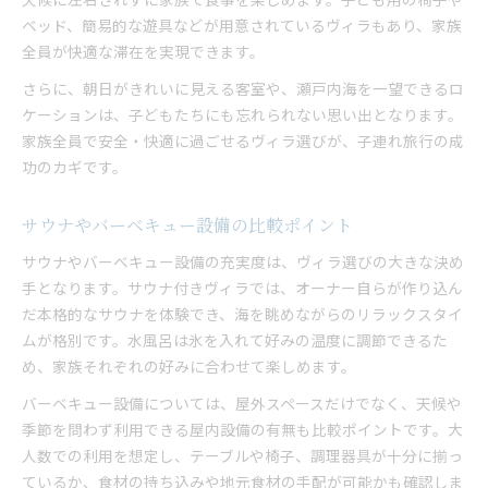
ベッド、簡易的な遊具などが用意されているヴィラもあり、家族
全員が快適な滞在を実現できます。
さらに、朝日がきれいに見える客室や、瀬戸内海を一望できるロ
ケーションは、子どもたちにも忘れられない思い出となります。
家族全員で安全・快適に過ごせるヴィラ選びが、子連れ旅行の成
功のカギです。
サウナやバーベキュー設備の比較ポイント
サウナやバーベキュー設備の充実度は、ヴィラ選びの大きな決め
手となります。サウナ付きヴィラでは、オーナー自らが作り込ん
だ本格的なサウナを体験でき、海を眺めながらのリラックスタイ
ムが格別です。水風呂は氷を入れて好みの温度に調節できるた
め、家族それぞれの好みに合わせて楽しめます。
バーベキュー設備については、屋外スペースだけでなく、天候や
季節を問わず利用できる屋内設備の有無も比較ポイントです。大
人数での利用を想定し、テーブルや椅子、調理器具が十分に揃っ
ているか、食材の持ち込みや地元食材の手配が可能かも確認しま