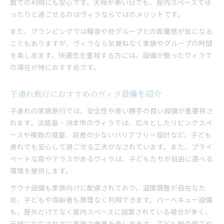
数での利用にも安心です。天候が悪い日でも、屋内スペースでゆ
ったりと過ごせるのはヴィラならではのメリットです。
また、グランピングでは騒音や他グループとの距離感が気になる
こともありますが、ヴィラなら気兼ねなく家族やグループの時間
を楽しめます。快適性を重視する方には、設備が整ったヴィラで
の滞在が特におすすめです。
子連れ旅行におすすめのヴィラ設備を紹介
子連れの家族旅行では、安全性や使い勝手の良い設備が重要視さ
れます。淡路島・洲本市のヴィラでは、広々としたリビングスペ
ースや複数の寝室、段差の少ないバリアフリー設計など、子ども
連れでも安心して過ごせる工夫がなされています。また、プライ
ベートな庭やテラスがあるヴィラは、子どもたちが自由に遊べる
環境を提供します。
サウナ設備も家族向けに配慮されており、温度調整が自在なた
め、子どもや高齢者も無理なく利用できます。バーベキュー設備
も、屋外だけでなく屋内スペースに設置されている場合が多く、
天候に左右されずに家族で食事を楽しめます。子ども用の椅子や