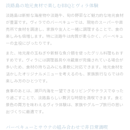
淡路島の地元食材で楽しむBBQとヴィラ体験
淡路島は新鮮な海産物や淡路牛、旬の野菜など魅力的な地元食材
が豊富です。ヴィラでのバーベキューでは、現地のスーパーや直
売所で食材を調達し、家族や友人と一緒に調理することで、食の
楽しみも倍増します。特に淡路牛は肉質が柔らかく、バーベキュ
ーの主役にぴったりです。
また、地元産の玉ねぎや新鮮な魚介類を使ったグリル料理もおす
すめです。ヴィラには調理器具や冷蔵庫が完備されている場合が
多いため、食材の持ち込みにも柔軟に対応できます。地元食材を
活かしたオリジナルメニューを考えるのも、家族旅行ならではの
楽しみ方のひとつです。
食事のあとは、瀬戸内海を一望できるリビングやテラスでゆった
り過ごすことで、淡路島らしい贅沢な時間を満喫できます。食と
景色の両方を味わえるヴィラ体験は、家族やグループ旅行の思い
出づくりに最適です。
バーベキューとサウナの組み合わせで非日常満喫