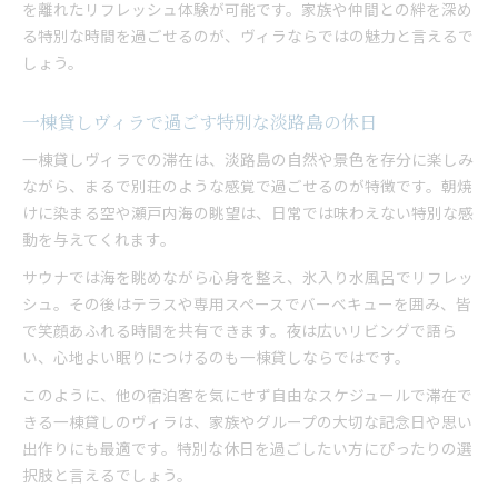
を離れたリフレッシュ体験が可能です。家族や仲間との絆を深め
る特別な時間を過ごせるのが、ヴィラならではの魅力と言えるで
しょう。
一棟貸しヴィラで過ごす特別な淡路島の休日
一棟貸しヴィラでの滞在は、淡路島の自然や景色を存分に楽しみ
ながら、まるで別荘のような感覚で過ごせるのが特徴です。朝焼
けに染まる空や瀬戸内海の眺望は、日常では味わえない特別な感
動を与えてくれます。
サウナでは海を眺めながら心身を整え、氷入り水風呂でリフレッ
シュ。その後はテラスや専用スペースでバーベキューを囲み、皆
で笑顔あふれる時間を共有できます。夜は広いリビングで語ら
い、心地よい眠りにつけるのも一棟貸しならではです。
このように、他の宿泊客を気にせず自由なスケジュールで滞在で
きる一棟貸しのヴィラは、家族やグループの大切な記念日や思い
出作りにも最適です。特別な休日を過ごしたい方にぴったりの選
択肢と言えるでしょう。