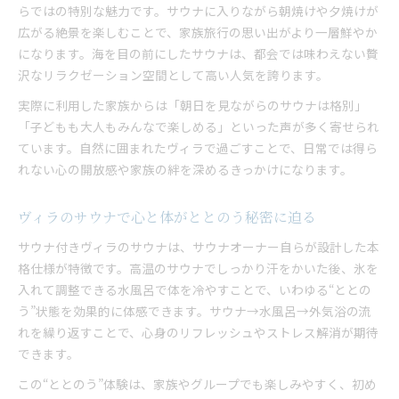
らではの特別な魅力です。サウナに入りながら朝焼けや夕焼けが
広がる絶景を楽しむことで、家族旅行の思い出がより一層鮮やか
になります。海を目の前にしたサウナは、都会では味わえない贅
沢なリラクゼーション空間として高い人気を誇ります。
実際に利用した家族からは「朝日を見ながらのサウナは格別」
「子どもも大人もみんなで楽しめる」といった声が多く寄せられ
ています。自然に囲まれたヴィラで過ごすことで、日常では得ら
れない心の開放感や家族の絆を深めるきっかけになります。
ヴィラのサウナで心と体がととのう秘密に迫る
サウナ付きヴィラのサウナは、サウナオーナー自らが設計した本
格仕様が特徴です。高温のサウナでしっかり汗をかいた後、氷を
入れて調整できる水風呂で体を冷やすことで、いわゆる“ととの
う”状態を効果的に体感できます。サウナ→水風呂→外気浴の流
れを繰り返すことで、心身のリフレッシュやストレス解消が期待
できます。
この“ととのう”体験は、家族やグループでも楽しみやすく、初め