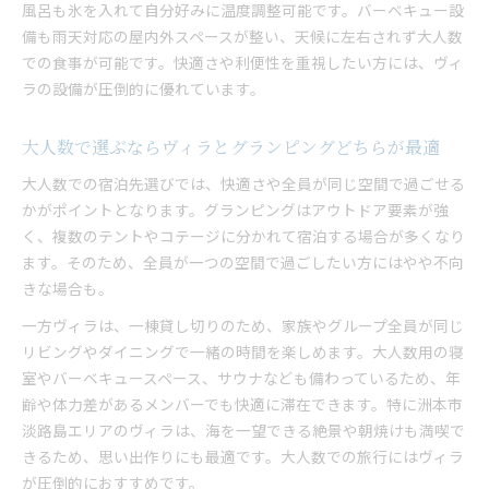
風呂も氷を入れて自分好みに温度調整可能です。バーベキュー設
備も雨天対応の屋内外スペースが整い、天候に左右されず大人数
での食事が可能です。快適さや利便性を重視したい方には、ヴィ
ラの設備が圧倒的に優れています。
大人数で選ぶならヴィラとグランピングどちらが最適
大人数での宿泊先選びでは、快適さや全員が同じ空間で過ごせる
かがポイントとなります。グランピングはアウトドア要素が強
く、複数のテントやコテージに分かれて宿泊する場合が多くなり
ます。そのため、全員が一つの空間で過ごしたい方にはやや不向
きな場合も。
一方ヴィラは、一棟貸し切りのため、家族やグループ全員が同じ
リビングやダイニングで一緒の時間を楽しめます。大人数用の寝
室やバーベキュースペース、サウナなども備わっているため、年
齢や体力差があるメンバーでも快適に滞在できます。特に洲本市
淡路島エリアのヴィラは、海を一望できる絶景や朝焼けも満喫で
きるため、思い出作りにも最適です。大人数での旅行にはヴィラ
が圧倒的におすすめです。