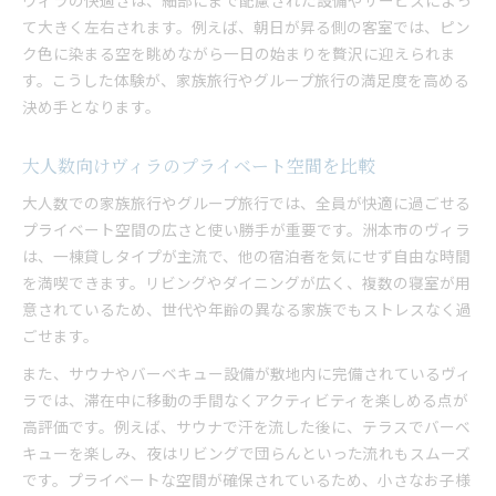
ヴィラの快適さは、細部にまで配慮された設備やサービスによっ
て大きく左右されます。例えば、朝日が昇る側の客室では、ピン
ク色に染まる空を眺めながら一日の始まりを贅沢に迎えられま
す。こうした体験が、家族旅行やグループ旅行の満足度を高める
決め手となります。
大人数向けヴィラのプライベート空間を比較
大人数での家族旅行やグループ旅行では、全員が快適に過ごせる
プライベート空間の広さと使い勝手が重要です。洲本市のヴィラ
は、一棟貸しタイプが主流で、他の宿泊者を気にせず自由な時間
を満喫できます。リビングやダイニングが広く、複数の寝室が用
意されているため、世代や年齢の異なる家族でもストレスなく過
ごせます。
また、サウナやバーベキュー設備が敷地内に完備されているヴィ
ラでは、滞在中に移動の手間なくアクティビティを楽しめる点が
高評価です。例えば、サウナで汗を流した後に、テラスでバーベ
キューを楽しみ、夜はリビングで団らんといった流れもスムーズ
です。プライベートな空間が確保されているため、小さなお子様