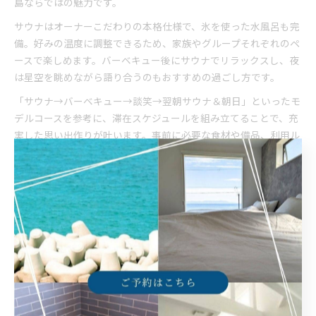
島ならではの魅力です。
サウナはオーナーこだわりの本格仕様で、氷を使った水風呂も完
備。好みの温度に調整できるため、家族やグループそれぞれのペ
ースで楽しめます。バーベキュー後にサウナでリラックスし、夜
は星空を眺めながら語り合うのもおすすめの過ごし方です。
「サウナ→バーベキュー→談笑→翌朝サウナ＆朝日」といったモ
デルコースを参考に、滞在スケジュールを組み立てることで、充
実した思い出作りが叶います。事前に必要な食材や備品、利用ル
ールを確認し、準備万端で当日を迎えましょう。
家族旅行に嬉しいヴィラの設備とサービス
家族旅行でヴィラを選ぶ際は、快適な滞在をサポートする設備や
サービスの充実度も大切なチェックポイントです。瀬戸内海を一
望できる大きな窓や広いリビング、複数のバスルーム、充実した
キッチン家電など、日常を忘れてリラックスできる環境が整って
います。
また、サウナやバーベキュー設備に加え、朝日が美しく見えるロ