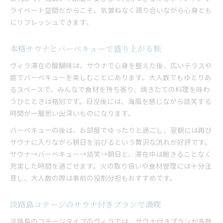
ライベート空間だからこそ、気兼ねなく語り合いながら心身とも
にリフレッシュできます。
本格サウナとバーベキューで盛り上がる旅
ヴィラ滞在の醍醐味は、サウナで心身を整えた後、広いテラスや
庭でバーベキューを楽しむことにあります。大人数でもゆとりあ
るスペースで、みんなで食材を持ち寄り、焼きたての料理を味わ
うひとときは格別です。日没後には、海風を感じながら談笑する
時間が一層思い出深いものになります。
バーベキューの後は、お部屋でゆったりと過ごし、翌朝には再び
サウナに入りながら朝日を浴びるという贅沢な流れが好評です。
サウナ→バーベキュー→談笑→朝日と、滞在中は飽きることなく
充実した時間を過ごせます。火の取り扱いや食材管理には十分注
意し、大人数の際は事前の役割分担もおすすめです。
淡路島コテージのサウナ付きプランで満喫
淡路島のコテージタイプのヴィラでは、サウナ付きプランが多数