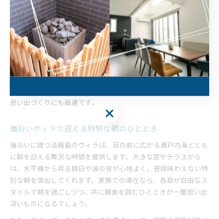
ープでの宿泊なら、広々としたリビングやテラスから朝焼けを眺
めることができ、非日常のひとときを味わえるのが魅力です。特
に、大人数での旅行では一体感を感じやすく、朝焼けをバックに
記念撮影をする方も多いです。
朝焼けの時間帯は静けさに包まれており、日常の喧騒を忘れてリ
ラックスできます。朝焼けを楽しむ際には、早朝に起きてヴィラ
の窓辺やデッキでゆっくりと空の色の移ろいを観察するのがおす
すめです。淡路島の自然と一体になれるこの体験は、家族旅行の
思い出づくりにも最適です。
海沿いヴィラで迎える特別な朝のひととき
海沿いに建つ淡路島のヴィラは、目の前に広がる瀬戸内海ととも
に朝を迎える贅沢な時間を提供します。大きな窓やテラスから
は、水平線から昇る朝日や波の音が心地よく、普段味わえない特
別な朝を演出してくれます。家族での滞在なら、各自が自由なス
タイルで朝を過ごしつつ、共に朝食を囲むひとときが一層思い出
深いものになるでしょう。