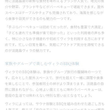
特に淡路島産の新鮮な食材を味わえるプランが人気で、地元の魚
介や野菜、ブランド牛などがバーベキューで堪能できます。屋外
スペースはテーブルやチェアも完備されており、海風を感じなが
ら食事や談笑ができるのも魅力の一つです。
「手ぶらバーベキューは初めてだったが、食材も豊富で大満足」
「子ども連れでも準備が楽で助かった」といった利用者の声も多
く、特に小さなお子様連れや初めてヴィラを利用する方におすす
めです。忙しい日常を離れ、気軽にアウトドア気分を満喫できる
のが淡路島ヴィラの魅力です。
家族やグループで楽しむヴィラのBBQ体験
ヴィラでのBBQ体験は、家族やグループ旅行の醍醐味の一つで
す。広々とした屋外スペースで、世代を超えて一緒に調理や食事
を楽しむことで、参加者同士の絆がより深まります。淡路島の自
然に囲まれながら、心地よい風とともに味わうバーベキューは、
普段の生活では味わえない特別な思い出となるでしょう。
ヴィラによっては、サウナ体験とBBQを組み合わせた過ごし方も
人気です。例えば「サウナでリフレッシュ→バーベキュー→室内