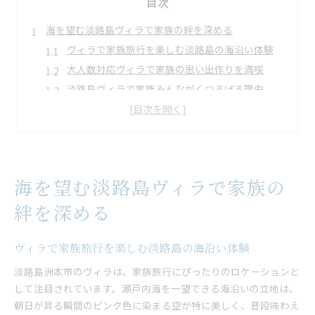
目次
海を望む淡路島ヴィラで家族の絆を深める
ヴィラで家族旅行を楽しむ淡路島の海沿い体験
大人数対応ヴィラで家族の思い出作りを満喫
淡路島ヴィラで家族みんながくつろげる理由
プライベートヴィラで叶う開放的な家族時間
海を望むヴィラで非日常の家族旅行体験
サウナ付きヴィラが彩る大人数旅行の醍醐味
サウナ付きヴィラで大人数旅行の特別感を体感
海を望む淡路島ヴィラで家族の
プライベートサウナが人気のヴィラ滞在の魅力
本格サウナとバーベキューで盛り上がる旅
絆を深める
淡路島コテージのサウナ付きプランで満喫
大人数でも快適なヴィラのサウナ活用術
ヴィラで家族旅行を楽しむ淡路島の海沿い体験
非日常を味わう淡路島ヴィラ滞在の魅力
淡路島洲本市のヴィラは、家族旅行にぴったりのロケーションと
ヴィラで味わう淡路島の非日常リゾート体験
して注目されています。瀬戸内海を一望できる海沿いの立地は、
朝日が昇る瞬間のピンク色に染まる空が特に美しく、普段味わえ
プライベートヴィラならではの贅沢なひととき