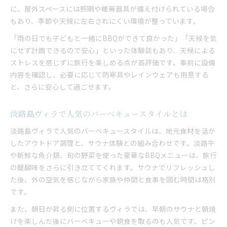
に、屋外スペースには照明や暖房器具が備え付けられている場合
もあり、季節や天候に左右されにくい環境が整っています。
「雨の日でも子どもと一緒にBBQができて良かった」「天候を気
にせず計画できるので安心」といった体験談もあり、天候による
ストレスを感じずに旅行を楽しめる点が高評価です。事前に設備
内容を確認し、必要に応じて防寒具やレインウェアも用意する
と、さらに安心して過ごせます。
淡路島ヴィラで人気のバーベキュースタイルとは
淡路島ヴィラで人気のバーベキュースタイルは、地元食材を活か
したアウトドア調理と、サウナ体験との組み合わせです。淡路牛
や新鮮な魚介類、旬の野菜を使った豪華なBBQメニューは、旅行
の醍醐味をさらに引き立ててくれます。サウナでリフレッシュし
た後、外の空気を感じながら家族や仲間と食事を囲む時間は格別
です。
また、朝日が昇る側に位置するヴィラでは、早朝のサウナと朝焼
けを楽しんだ後にバーベキューや朝食を取るのも人気です。ピン