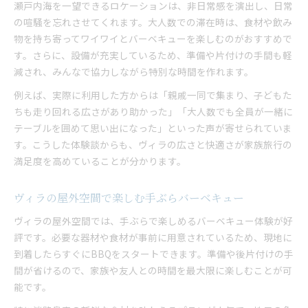
瀬戸内海を一望できるロケーションは、非日常感を演出し、日常
の喧騒を忘れさせてくれます。大人数での滞在時は、食材や飲み
物を持ち寄ってワイワイとバーベキューを楽しむのがおすすめで
す。さらに、設備が充実しているため、準備や片付けの手間も軽
減され、みんなで協力しながら特別な時間を作れます。
例えば、実際に利用した方からは「親戚一同で集まり、子どもた
ちも走り回れる広さがあり助かった」「大人数でも全員が一緒に
テーブルを囲めて思い出になった」といった声が寄せられていま
す。こうした体験談からも、ヴィラの広さと快適さが家族旅行の
満足度を高めていることが分かります。
ヴィラの屋外空間で楽しむ手ぶらバーベキュー
ヴィラの屋外空間では、手ぶらで楽しめるバーベキュー体験が好
評です。必要な器材や食材が事前に用意されているため、現地に
到着したらすぐにBBQをスタートできます。準備や後片付けの手
間が省けるので、家族や友人との時間を最大限に楽しむことが可
能です。