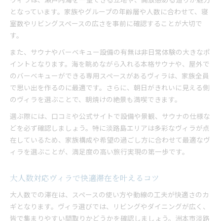
となっています。家族やグループの年齢層や人数に合わせて、寝
室数やリビングスペースの広さを事前に確認することが大切で
す。
また、サウナやバーベキュー設備の有無は非日常体験の大きなポ
イントとなります。海を眺めながら入れる本格サウナや、屋外で
のバーベキューができる専用スペースがあるヴィラは、家族全員
で思い出を作るのに最適です。さらに、朝日がきれいに見える側
のヴィラを選ぶことで、朝焼けの絶景も満喫できます。
選ぶ際には、口コミや公式サイトで設備や景観、サウナの仕様な
どを必ず確認しましょう。特に淡路島エリアは多彩なヴィラが点
在しているため、家族構成や希望の過ごし方に合わせて最適なヴ
ィラを選ぶことが、満足度の高い旅行実現の第一歩です。
大人数対応ヴィラで快適滞在を叶えるコツ
大人数での滞在は、スペースの使い方や動線の工夫が快適さのカ
ギとなります。ヴィラ選びでは、リビングやダイニングが広く、
皆で集まりやすい間取りかどうかを確認しましょう。洲本市淡路