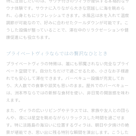
特に注目したいのは、サウナ付きのヴィラが提供する本格的なサ
ウナ体験です。サウナに入りながら大きな窓越しに海を眺めら
れ、心身ともにリフレッシュできます。水風呂は氷を入れて温度
調節が可能なので、好みに合わせたクールダウンが可能です。こ
うした設備が整っていることで、滞在中のリラクゼーションや健
康促進にも役立ちます。
プライベートヴィラならではの贅沢なひととき
プライベートヴィラの特徴は、誰にも邪魔されない完全なプライ
ベート空間です。自分たちだけで過ごせるため、小さなお子様連
れでも安心して滞在できます。バーベキュー設備が充実してお
り、大人数での食事や談笑も思いのまま。屋外でのバーベキュー
は、洲本市ならではの新鮮な食材を使い、非日常の開放感を味わ
えます。
また、ヴィラの広いリビングやテラスでは、家族や友人との団ら
んや、夜には星空を眺めながらリラックスした時間を過ごせま
す。特に淡路島の海沿いに位置するヴィラは、朝日や夕焼けの絶
景が堪能でき、思い出に残る特別な瞬間を演出します。こうした