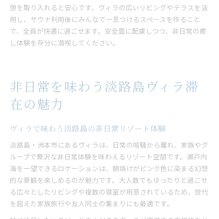
憩を取り入れると安心です。ヴィラの広いリビングやテラスを活
用し、サウナ利用後にみんなで一息つけるスペースを作ること
で、全員が快適に過ごせます。安全面に配慮しつつ、非日常の癒
し体験を存分に満喫してください。
非日常を味わう淡路島ヴィラ滞
在の魅力
ヴィラで味わう淡路島の非日常リゾート体験
淡路島・洲本市にあるヴィラは、日常の喧騒から離れ、家族やグ
ループで贅沢な非日常体験を味わえるリゾート空間です。瀬戸内
海を一望できるロケーションは、朝焼けがピンク色に染まる幻想
的な景観を楽しめるのが魅力です。大人数でもゆったりと過ごせ
る広々としたリビングや複数の寝室が用意されているため、世代
を超えた家族旅行や友人同士の集まりにも最適です。