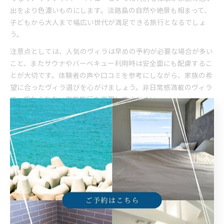
出をより色濃いものにします。淡路島の自然や絶景も相まって、
子どもから大人まで幅広い世代が満足できる旅行となるでしょ
う。
注意点としては、人気のヴィラは早めの予約が必要な場合が多い
こと、またサウナやバーベキュー利用時は安全面にも配慮するこ
とが大切です。体験者の声や口コミを参考にしながら、家族の希
望に合ったヴィラ選びを心がけましょう。非日常感満載のヴィラ
で、忘れられない家族旅行を実現してください。
朝焼けを眺めて始まる贅沢な家
族旅行体験
淡路島ヴィラで楽しむピンク色の朝焼け体験
淡路島のヴィラでは、瀬戸内海に面した立地を活かし、朝日が昇
る瞬間に空がピンク色に染まる絶景を堪能できます。家族やグル