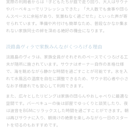
実際の利用者からは「子どもたちが庭で走り回り、大人はサウナ
家族旅行に最適なヴィラ選びのチェックポイント
やバーベキューでリフレッシュできた」「大人数でも食事や団ら
大人数対応ヴィラで快適滞在を叶えるコツ
んスペースに余裕があり、気兼ねなく過ごせた」といった声が寄
口コミで比較する淡路島ヴィラの選び方
せられています。準備や片付けも簡単なため、普段なかなか集ま
サウナ付きヴィラ選びで注目すべき設備とは
れない家族同士の絆を深める絶好の機会になります。
ヴィラ滞在を満喫するための事前準備のポイント
淡路島ヴィラで家族みんながくつろげる理由
淡路島のヴィラは、家族全員がそれぞれのペースでくつろげる工
夫が随所に施されています。サウナはオーナー自作の本格仕様
で、海を眺めながら静かな時間を過ごすことが可能です。氷を入
れて水風呂の温度を自在に調整できるため、サウナ初心者や小さ
なお子様連れでも安心して利用できます。
また、広々としたリビングは家族の団らんやおしゃべりに最適な
空間です。バーベキューの後は部屋でゆっくりと談笑したり、夜
は波音をBGMにリラックスした時間を過ごすことができます。朝
は再びサウナに入り、朝焼けの絶景を楽しみながら一日のスター
トを切るのもおすすめです。