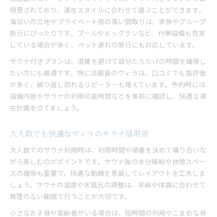
用意されており、滞在スタイルに合わせて選ぶことができます。
海沿いの立地やプライベート感の高い間取りは、家族やグループ
旅行にぴったりです。プールやドッグランなど、付帯設備も充実
している場合が多く、ペット連れの旅行にも対応しています。
サウナ付きプランは、混雑を避けて自分たちだけの時間を確保し
たい方にも最適です。特に淡路島のヴィラは、口コミでも高評価
が多く、繰り返し訪れるリピーターも増えています。予約時には
設備内容やサウナの利用可能時間などを事前に確認し、快適な滞
在計画を立てましょう。
大人数でも快適なヴィラのサウナ活用術
大人数でのサウナ利用時は、利用時間や順番を決めて譲り合いな
がら楽しむのがポイントです。サウナ後の水分補給や休憩スペー
スの確保も重要で、快適な動線を意識してレイアウトを工夫しま
しょう。サウナの温度や水風呂の調整は、年齢や体調に合わせて
無理のない範囲で行うことが大切です。
小さなお子様や高齢者がいる場合は、短時間の利用やこまめな休