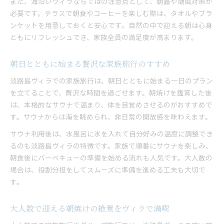
また、海沿いヴィラならではの注意点として、朝露や潮風対策が
必要です。テラスで朝食やコーヒーを楽しむ際は、タオルやブラ
ンケットを用意しておくと安心です。自然の中で迎える朝は心身
ともにリフレッシュでき、家族全員の満足度が高まります。
朝日とともに始まる贅沢な家族旅行のすすめ
淡路島ヴィラでの家族旅行は、朝日とともに始まる一日のプラン
を立てることで、贅沢な時間を過ごせます。朝焼けを鑑賞した後
は、本格的なサウナで温まり、体を目覚めさせるのがおすすめで
す。サウナからは海を眺められ、非日常の開放感を味わえます。
サウナ利用後は、水風呂に氷を入れて自分好みの温度に調整でき
るのも淡路島ヴィラの特徴です。家族で順番にサウナを楽しみ、
朝食後にバーベキューの準備を始める流れも人気です。大人数の
場合は、役割分担をしてスムーズに準備を進める工夫も大切で
す。
大人数で迎える朝焼けの絶景をヴィラで満喫