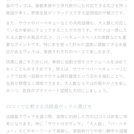
島のヴィラは、複数家族や三世代旅行にも対応できる広さを持つ
施設が多く、家族全員がリラックスできる空間設計が魅力です。
また、サウナやバーベキューなどの共用設備も、大人数に対応し
ているか事前にチェックすることが大切です。サウナは一度に入
れる人数や水風呂の広さ、バーベキュースペースの席数なども重
要なポイントです。特に氷を使って好みの温度に調整できる水風
呂があるヴィラは、家族それぞれのペースで楽しめます。
快適に過ごすためには、事前に役割分担やスケジュールを決めて
おくこともおすすめです。例えば、サウナ→バーベキュー→リビ
ングで談笑→翌朝のサウナ＆朝日鑑賞という流れを組むことで、
全員が無理なく満喫できます。大人数ならではの賑やかさを楽し
みつつ、各自のプライベート空間も大切にしましょう。
口コミで比較する淡路島ヴィラの選び方
淡路島でヴィラを選ぶ際、実際に利用した方の口コミは非常に参
考になります。特に「サウナ付きヴィラ」「大人数」「バーベキ
ュー」などのキーワードで検索し、家族旅行での使い勝手や設備