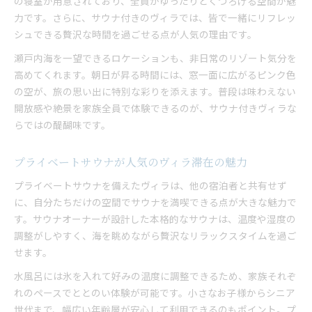
の寝室が用意されており、全員がゆったりとくつろげる空間が魅
力です。さらに、サウナ付きのヴィラでは、皆で一緒にリフレッ
シュできる贅沢な時間を過ごせる点が人気の理由です。
瀬戸内海を一望できるロケーションも、非日常のリゾート気分を
高めてくれます。朝日が昇る時間には、窓一面に広がるピンク色
の空が、旅の思い出に特別な彩りを添えます。普段は味わえない
開放感や絶景を家族全員で体験できるのが、サウナ付きヴィラな
らではの醍醐味です。
プライベートサウナが人気のヴィラ滞在の魅力
プライベートサウナを備えたヴィラは、他の宿泊者と共有せず
に、自分たちだけの空間でサウナを満喫できる点が大きな魅力で
す。サウナオーナーが設計した本格的なサウナは、温度や湿度の
調整がしやすく、海を眺めながら贅沢なリラックスタイムを過ご
せます。
水風呂には氷を入れて好みの温度に調整できるため、家族それぞ
れのペースでととのい体験が可能です。小さなお子様からシニア
世代まで、幅広い年齢層が安心して利用できるのもポイント。プ