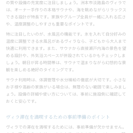
の質や設備の充実度に注目しましょう。洲本市淡路島のヴィラで
は、オーナー手作りの本格サウナや、海を眺めながらリラックス
できる設計が特長です。家族やグループ全員が一緒に入れる広さ
や、温度調整のしやすさも重要なポイントです。
特に注目したいのが、水風呂の機能です。氷を入れて自分好みの
温度に調整できる水風呂があるヴィラなら、子どもから大人まで
快適に利用できます。また、サウナから直接瀬戸内海の景色を望
める設計や、外気浴スペースが併設されているかもチェックしま
しょう。朝日が昇る時間帯は、サウナで温まりながら幻想的な景
観を楽しめる絶好のタイミングです。
サウナ利用時は、体調管理や水分補給の徹底が大切です。小さな
お子様や高齢の家族がいる場合は、無理のない範囲で楽しみまし
ょう。設備の詳細や使い方については、事前に施設側に確認して
おくと安心です。
ヴィラ滞在を満喫するための事前準備のポイント
ヴィラでの滞在を満喫するためには、事前準備が欠かせません。