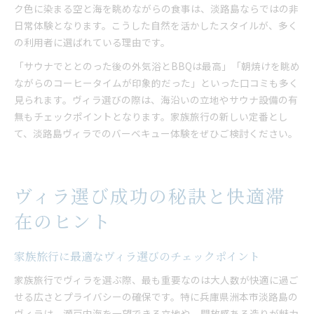
ク色に染まる空と海を眺めながらの食事は、淡路島ならではの非
日常体験となります。こうした自然を活かしたスタイルが、多く
の利用者に選ばれている理由です。
「サウナでととのった後の外気浴とBBQは最高」「朝焼けを眺め
ながらのコーヒータイムが印象的だった」といった口コミも多く
見られます。ヴィラ選びの際は、海沿いの立地やサウナ設備の有
無もチェックポイントとなります。家族旅行の新しい定番とし
て、淡路島ヴィラでのバーベキュー体験をぜひご検討ください。
ヴィラ選び成功の秘訣と快適滞
在のヒント
家族旅行に最適なヴィラ選びのチェックポイント
家族旅行でヴィラを選ぶ際、最も重要なのは大人数が快適に過ご
せる広さとプライバシーの確保です。特に兵庫県洲本市淡路島の
ヴィラは、瀬戸内海を一望できる立地や、開放感ある造りが魅力