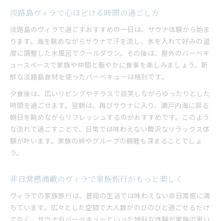
淡路島ヴィラで心ほどける時間の過ごし方
淡路島のヴィラで過ごすおすすめの一日は、サウナ体験から始ま
ります。海を眺めながらサウナで汗を流し、氷を入れて好みの温
度に調整した水風呂でクールダウン。その後は、屋外のバーベキ
ュースペースで家族や仲間と賑やかに食事を楽しみましょう。新
鮮な淡路島食材を使ったバーベキューは格別です。
夕食後は、広いリビングやテラスで談笑しながらゆったりとした
時間を過ごせます。翌朝は、再びサウナに入り、瀬戸内海に昇る
朝日を眺めながらリフレッシュするのがおすすめです。このよう
な流れで過ごすことで、日常では味わえない贅沢なリラックス体
験が叶います。家族の絆やグループの親睦も深まることでしょ
う。
非日常感満載のヴィラで家族旅行がもっと楽しく
ヴィラでの家族旅行は、普段の生活では味わえない非日常感に満
ちています。広々とした空間で大人数がのびのびと過ごせるだけ
でなく、サウナやバーベキューといった特別な体験が家族の思い