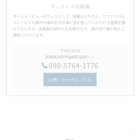
ヴィランス淡路島
オーシャンビューのヴィラとして、寝室はもちろん、サウナやバル
コニーからも瀬戸内海の広大な海と空を感じていただける空間を整
えております。淡路島の穏やかな気候のなか、波の音や海の風をご
堪能いただけます。
〒656-2543
兵庫県洲本市由良町由良7−１
​090-5764-1776
お問い合わせはこちら