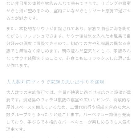
ない非日常の体験を家族みんなで共有できます。リビングや寝室
シーサイドグランピング口コミで話題の魅力
からも海が望めるため、室内にいながらもリゾート感覚で過ごせ
淡路島ヴィラで心ほどける時間の過ごし方
るのが魅力です。
非日常感満載のヴィラで家族旅行がもっと楽しく
また、本格的なサウナが併設されており、家族で順番に海を眺め
朝焼けを眺めて始まる贅沢な家族旅行体験
ながらリフレッシュできます。サウナ後は氷を入れた水風呂で自
淡路島ヴィラで楽しむピンク色の朝焼け体験
分好みの温度に調整できるので、初めての方や年齢層の異なる家
海沿いヴィラで迎える特別な朝のひととき
族でも無理なく楽しめます。朝の澄んだ空気とともに、家族みん
朝日とともに始まる贅沢な家族旅行のすすめ
なでサウナ体験をすることで、心身ともにリラックスした思い出
大人数で迎える朝焼けの絶景をヴィラで満喫
が作れます。
サウナ後の朝焼けで心身ともにリフレッシュ
大人数対応ヴィラで家族の思い出作りを満喫
ゆったり過ごせる広々空間でバーベキュー満喫
大人数でも広々使えるヴィラでバーベキュー満喫
大人数での家族旅行では、全員が快適に過ごせる広さと設備が重
ヴィラの屋外空間で楽しむ手ぶらバーベキュー
要です。淡路島のヴィラは複数の寝室や広いリビング、開放的な
屋外スペースを備えているため、三世代旅行や親戚を含めた大人
家族やグループで楽しむヴィラのBBQ体験
数グループでもゆったりと過ごせます。バーベキュー設備も充実
雨天でも安心なヴィラのバーベキュー設備
しており、手ぶらで本格的なバーベキューが楽しめるのも人気の
淡路島ヴィラで人気のバーベキュースタイルとは
理由です。
ヴィラ選び成功の秘訣と快適滞在のヒント