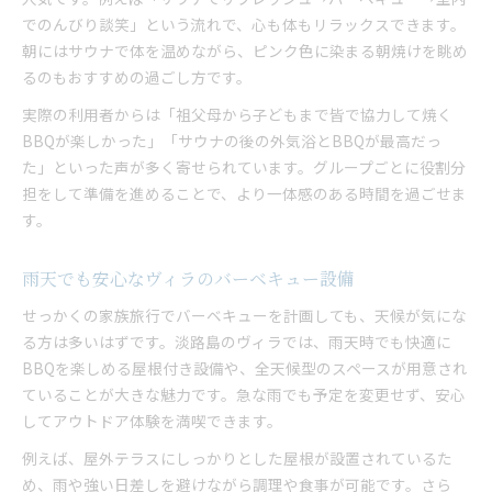
でのんびり談笑」という流れで、心も体もリラックスできます。
朝にはサウナで体を温めながら、ピンク色に染まる朝焼けを眺め
るのもおすすめの過ごし方です。
実際の利用者からは「祖父母から子どもまで皆で協力して焼く
BBQが楽しかった」「サウナの後の外気浴とBBQが最高だっ
た」といった声が多く寄せられています。グループごとに役割分
担をして準備を進めることで、より一体感のある時間を過ごせま
す。
雨天でも安心なヴィラのバーベキュー設備
せっかくの家族旅行でバーベキューを計画しても、天候が気にな
る方は多いはずです。淡路島のヴィラでは、雨天時でも快適に
BBQを楽しめる屋根付き設備や、全天候型のスペースが用意され
ていることが大きな魅力です。急な雨でも予定を変更せず、安心
してアウトドア体験を満喫できます。
例えば、屋外テラスにしっかりとした屋根が設置されているた
め、雨や強い日差しを避けながら調理や食事が可能です。さら