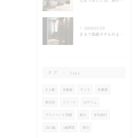
心までほどける、旅の締めくくり。広々ジャグジーで味わう、ゆったりとしたリラックスタイム
2026/07/19
まるで高級ホテルのような非日常。ガラス張りのバスルームで味わう贅沢なひととき
タグ
Tags
大人数
淡路島
ヴィラ
兵庫県
貸別荘
リゾート
ロウリュ
プライベート空間
旅行
学生旅行
1日1組
1組限定
貸切