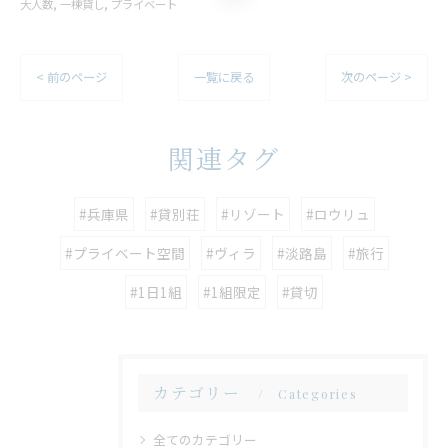
大人数
一棟貸し
プライベート
< 前のページ
一覧に戻る
次のページ >
関連タグ
#兵庫県
#貸別荘
#リゾート
#ロウリュ
#プライベート空間
#ヴィラ
#淡路島
#旅行
#1日1組
#1組限定
#貸切
カテゴリー
Categories
全てのカテゴリー