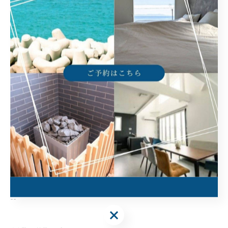
と、日常では味わえない感動と癒しに出会えるはずです。
--------------------------------------------------------------------
--
ヴィランス淡路島
住所 :
兵庫県洲本市由良町由良7-1
電話番号 :
​090-5764-1776
大人数で淡路島に宿泊できる場所
淡路島で落ち着きやすい一棟貸し
淡路島でプライベートのひととき
--------------------------------------------------------------------
--