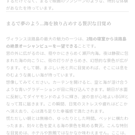
するだけでなく、まるで映画のワンシーンのような、特別な体験
があなたを待っています。
まるで夢のよう…海を独り占めする贅沢な目覚め
ヴィランス淡路島の最大の魅力の一つは、
2階の寝室から淡路島
の絶景オーシャンビューを一望できる
ことです。
窓の外に広がるのは、穏やかにきらめく瀬戸内海。夜は静寂に包
まれた海の向こうに、街の灯りがきらめき、幻想的な景色が広が
ります。そして朝、まぶしい光と共に目覚めれば、そこには息を
のむような美しい海が待っています。
想像してみてください。カーテンを開けると、空と海が溶け合う
ような青いグラデーションが目に飛び込んできます。朝日が水面
に反射してダイヤモンドのように輝き、波の音が心地よいBGMと
なって耳に届きます。この瞬間、日常のストレスや疲れはどこか
へ消え去り、心は満ち足りた幸福感で満たされます。
慌ただしい朝とは無縁の、ゆったりとした時間。ベッドに横たわ
ったまま、刻々と色を変える海の景色を眺める贅沢。こんな特別
な目覚めは、ホテルや旅館ではなかなか味わえません。ここは、