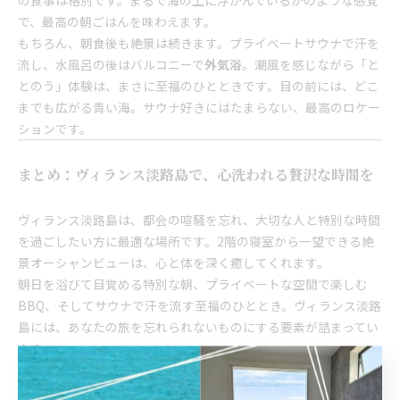
の食事は格別です。まるで海の上に浮かんでいるかのような感覚
で、最高の朝ごはんを味わえます。
もちろん、朝食後も絶景は続きます。プライベートサウナで汗を
流し、水風呂の後はバルコニーで
外気浴
。潮風を感じながら「と
とのう」体験は、まさに至福のひとときです。目の前には、どこ
までも広がる青い海。サウナ好きにはたまらない、最高のロケー
ションです。
まとめ：ヴィランス淡路島で、心洗われる贅沢な時間を
ヴィランス淡路島は、都会の喧騒を忘れ、大切な人と特別な時間
を過ごしたい方に最適な場所です。2階の寝室から一望できる絶
景オーシャンビューは、心と体を深く癒してくれます。
朝日を浴びて目覚める特別な朝、プライベートな空間で楽しむ
BBQ、そしてサウナで汗を流す至福のひととき。ヴィランス淡路
島には、あなたの旅を忘れられないものにする要素が詰まってい
ます。
次の旅行は、淡路島へ。そして、ヴィランス淡路島で、心洗われ
るような贅沢な時間を過ごしてみてはいかがでしょうか。きっ