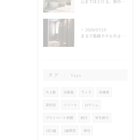
心までほどける、旅の締めくくり。広々ジャグジーで味わう、ゆったりとしたリラックスタイム
2026/07/19
まるで高級ホテルのような非日常。ガラス張りのバスルームで味わう贅沢なひととき
タグ
Tags
大人数
淡路島
ヴィラ
兵庫県
貸別荘
リゾート
ロウリュ
プライベート空間
旅行
学生旅行
1日1組
1組限定
貸切