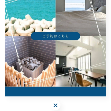
--
ヴィランス淡路島
住所 :
兵庫県洲本市由良町由良7-1
電話番号 :
​090-5764-1776
大人数で淡路島に宿泊できる場所
淡路島でサウナ付きの宿泊場所
淡路島でバーベキューに対応
淡路島で落ち着きやすい一棟貸し
淡路島でプライベートのひととき
--------------------------------------------------------------------
--