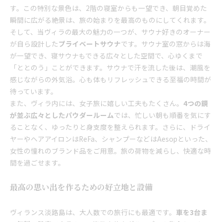
す。この特別な景色は、2階の寝室からも一望でき、朝目覚めた
瞬間に広がる絶景は、旅の始まりを最高のものにしてくれます。
そして、当ヴィラの最大の魅力の一つが、サウナ好きのオーナー
が自ら設計した
プライベートサウナ
です。サウナ室の窓からは海
が一望でき、寝サウナもできる広々とした空間で、心ゆくまで
「ととのう」ことができます。サウナで汗を流した後は、潮風を
感じながらの外気浴。心も体もリフレッシュできる至福の時間が
待っています。
また、ヴィラ内には、女子旅に嬉しい工夫もたくさん。
4つの鏡
が並ぶ広々としたパウダールーム
では、忙しい朝も順番を気にす
ることなく、ゆったりと身支度を整えられます。さらに、ドライ
ヤーやヘアアイロンはReFa、シャンプーなどはAesopといった、
女性の憧れのブランド品をご用意。旅の荷物を減らし、快適な時
間を過ごせます。
最高の思い出を作るための好立地と設備
ヴィランス淡路島は、大人数での旅行にも最適です。
車を3台ま