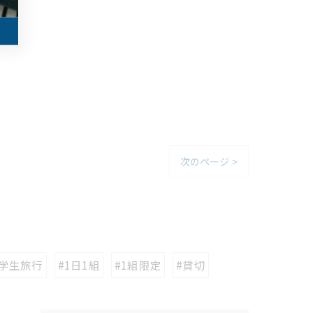
次のページ >
#学生旅行
#1日1組
#1組限定
#貸切