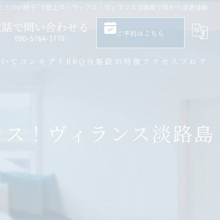
ととのい椅子”で極上のリラックス！ヴィランス淡路島で味わう浮遊体験
電話で問い合わせる
ご予約はこちら
​090-5764-1776
ついて
コンセプト
BBQ
当施設の特徴
アクセス
ブログ
大人数
サウナ
クス！ヴィランス淡路島
バーベキュー
一棟貸し
プライベート