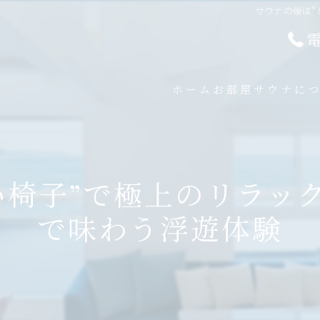
サウナの後は“
ホーム
お部屋
サウナに
い椅子”で極上のリラッ
で味わう浮遊体験