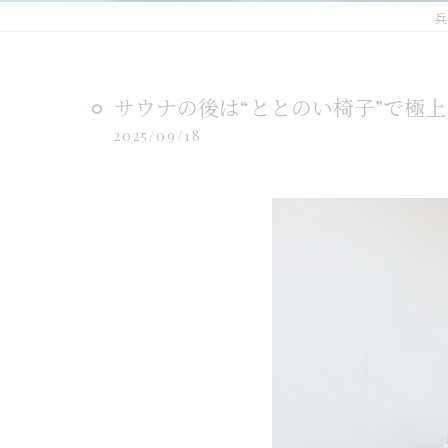
兵
サウナの後は“ととのい椅子”で極
2025/09/18