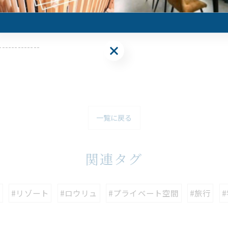
-------------
一覧に戻る
関連タグ
荘
#リゾート
#ロウリュ
#プライベート空間
#旅行