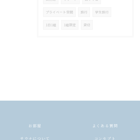
プライベート空間
旅行
学生旅行
1日1組
1組限定
貸切
お部屋
よくある質問
サウナについて
コンセプト