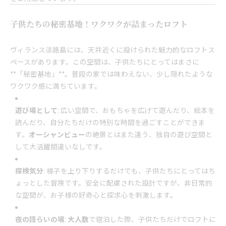
子供たちの秘密基地！ワクワクが詰まったロフト
ヴィランス淡路島には、天井近くに設けられた魅力的なロフトス
ペースがあります。この空間は、子供たちにとってはまさに
**「秘密基地」**。普段の家では味わえない、少し隠れたような
ワクワク感に満ちています。
遊び場として
: 広い空間で、おもちゃを広げて遊んだり、絵本を
読んだり、自分たちだけの特別な時間を過ごすことができま
す。
オーシャンビュー
の絶景とはまた違う、独自の遊び空間と
して大活躍間違いなしです。
探検気分
: 梯子を上り下りするだけでも、子供たちにとってはち
ょっとした冒険です。安全に配慮された設計ですが、非日常的
な空間が、お子様の好奇心と探求心を刺激します。
夜の語らいの場
:
大人数
で宿泊した際、子供たちだけでロフトに