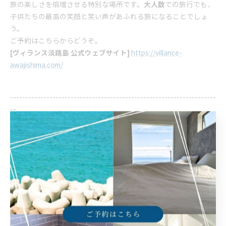
旅の楽しさを倍増させる特別な場所です。
大人数
での旅行でも、
子供たちの最高の笑顔と笑い声があふれる旅になることでしょ
う。
ご予約はこちらからどうぞ。
[ヴィランス淡路島 公式ウェブサイト]
https://villance-
awajishima.com/
--------------------------------------------------------------------
--
ヴィランス淡路島
住所 :
兵庫県洲本市由良町由良7-1
電話番号 :
​090-5764-1776
大人数で淡路島に宿泊できる場所
淡路島で落ち着きやすい一棟貸し
淡路島でプライベートのひととき