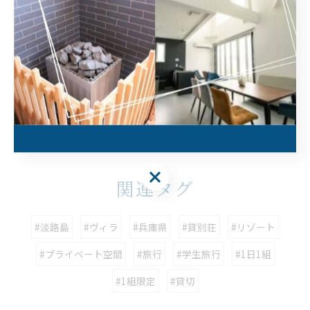
--------------------------------------------------------------------
--
大人数
一棟貸し
プライベート
< 前のページ
一覧に戻る
次のページ >
関連タグ
#淡路島
#ヴィラ
#兵庫県
#貸別荘
#リゾート
#プライベート空間
#旅行
#学生旅行
#1日1組
#1組限定
#貸切