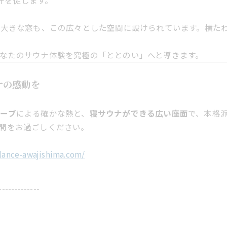
汗を促します。
る大きな窓も、この広々とした空間に設けられています。横た
なたのサウナ体験を究極の「ととのい」へと導きます。
ナの感動を
ーブ
による確かな熱と、
寝サウナができる広い座面
で、本格
間をお過ごしください。
llance-awajishima.com/
-------------