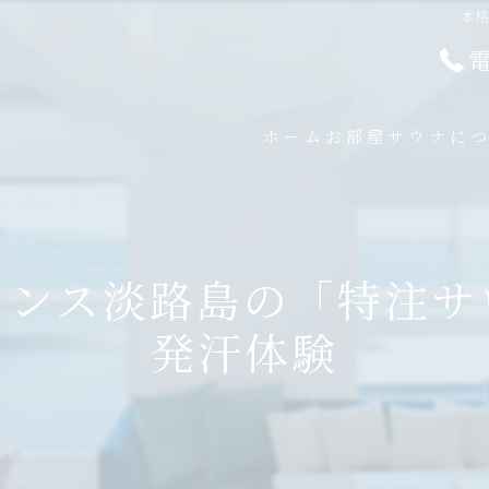
本
ホーム
お部屋
サウナに
ランス淡路島の「特注サ
発汗体験