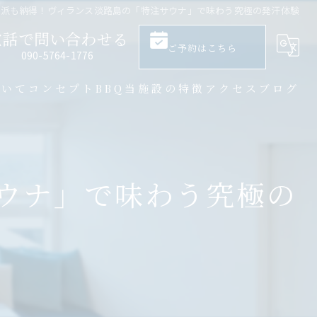
格派も納得！ヴィランス淡路島の「特注サウナ」で味わう究極の発汗体験
電話で問い合わせる
ご予約はこちら
​090-5764-1776
ついて
コンセプト
BBQ
当施設の特徴
アクセス
ブログ
大人数
サウナ
ウナ」で味わう究極の
バーベキュー
一棟貸し
プライベート