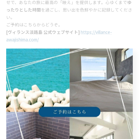
せで、あなたの旅に最高の「映え」を提供します。心ゆくまで
ゆ
ったりとした時間
を過ごし、思い出を色鮮やかに記録してくださ
い。
ご予約はこちらからどうぞ。
[ヴィランス淡路島 公式ウェブサイト]
https://villance-
awajishima.com/
--------------------------------------------------------------------
--
ヴィランス淡路島
住所 :
兵庫県洲本市由良町由良7-1
電話番号 :
​090-5764-1776
淡路島で落ち着きやすい一棟貸し
淡路島でプライベートのひととき
--------------------------------------------------------------------