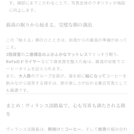
す。細部にまでこだわることで、写真全体のクオリティが格段
に向上します。
最高の眠りから始まる、完璧な朝の演出
この「映える」朝のひとときは、前夜からの最高の準備があって
こそ。
2階寝室
の
二層構造のふかふかなマットレス
でぐっすり眠り、
ReFaのドライヤー
などで身支度を整えた後は、最高の状態でコ
ーヒータイムを迎えられます。
また、
大人数
のグループ全員が、海を前に
輪になって
コーヒーを
飲みながら談笑する様子は、旅の楽しさが伝わる集合写真として
も最適です。
まとめ：ヴィランス淡路島で、心も写真も満たされる朝
を
ヴィランス淡路島は、
朝焼け
と
コーヒー
、そして
絶景
の組み合わ