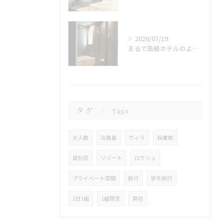
2026/07/19
まるで高級ホテルのような非日常。ガラス張りのバスルームで味わう贅沢なひととき
タグ
Tags
大人数
淡路島
ヴィラ
兵庫県
貸別荘
リゾート
ロウリュ
プライベート空間
旅行
学生旅行
1日1組
1組限定
貸切