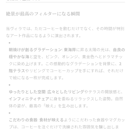
絶景が最高のフィルターになる瞬間
当ヴィラでは、ただコーヒーを飲むだけでなく、その時間が特別
なアート作品になるように演出されます。
朝焼けが創るグラデーション
:
東海岸
に昇る太陽の光は、
由良の
穏やかな海
と空を、ピンク、オレンジ、黄金色へとドラマチッ
クに染め上げます。この感動的なグラデーションを背景に、
2
階テラス
やリビングでコーヒーカップを手にすれば、それだけ
で絵になる一枚が完成します。
ゆったりとした空間
:
広々としたリビング
やテラスの開放感と、
インフィニティチェア
に身を委ねるリラックスした姿勢。自然
体の姿が、最高の「映え」を生み出します。
こだわりの食器
:
食材が映える
ようにこだわった食器やマグカッ
プは、コーヒーを注ぐだけで洗練された雰囲気を醸し出しま