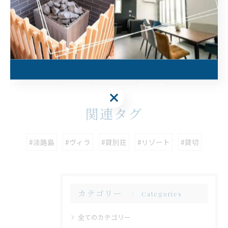
--
一棟貸し
プライベート
< 前のページ
一覧に戻る
次のページ >
関連タグ
#淡路島
#ヴィラ
#貸別荘
#リゾート
#貸切
カテゴリー
Categories
全てのカテゴリー