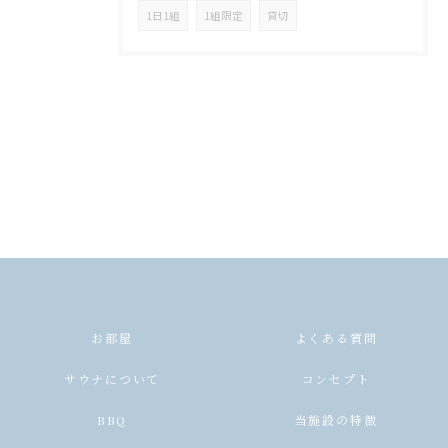
1日1組
1組限定
貸切
お部屋
よくある質問
サウナについて
コンセプト
BBQ
当施設の特徴