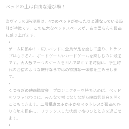
ベッドの上は自由な遊び場！
当ヴィラの2階寝室は、
4つのベッドがゆったりと連なっている
設
計が特徴です。この広大なベッドスペースが、夜の団らんを最高
に盛り上げます。
ゲームに熱中！
：広いベッドに全員が足を崩して座り、トラン
プはもちろん、ボードゲームやカードゲームを楽しむのに最適
です。
大人数
で一つのゲームを囲んで熱中する時間は、学生時
代の合宿のような
旅行ならではの特別な一体感
を生み出しま
す。
くつろぎの映画鑑賞会
：プロジェクターを持ち込めば、ベッド
をソファ代わりに、みんなで横になりながら映画鑑賞会を開く
こともできます。
二層構造のふかふかなマットレス
が最高の座
り心地を提供し、リラックスした状態で夜のひとときを過ごせ
ます。