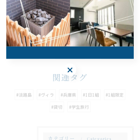
--------------------------------------------------------------------
--
大人数
一棟貸し
プライベート
< 前のページ
一覧に戻る
次のページ >
関連タグ
#淡路島
#ヴィラ
#兵庫県
#1日1組
#1組限定
#貸切
#学生旅行
カテゴリー
Categories