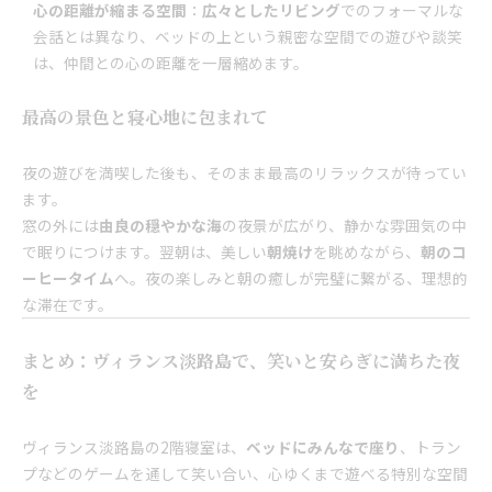
心の距離が縮まる空間
：
広々としたリビング
でのフォーマルな
会話とは異なり、ベッドの上という親密な空間での遊びや談笑
は、仲間との心の距離を一層縮めます。
最高の景色と寝心地に包まれて
夜の遊びを満喫した後も、そのまま最高のリラックスが待ってい
ます。
窓の外には
由良の穏やかな海
の夜景が広がり、静かな雰囲気の中
で眠りにつけます。翌朝は、美しい
朝焼け
を眺めながら、
朝のコ
ーヒータイム
へ。夜の楽しみと朝の癒しが完璧に繋がる、理想的
な滞在です。
まとめ：ヴィランス淡路島で、笑いと安らぎに満ちた夜
を
ヴィランス淡路島の2階寝室は、
ベッドにみんなで座り
、トラン
プなどのゲームを通して笑い合い、心ゆくまで遊べる特別な空間