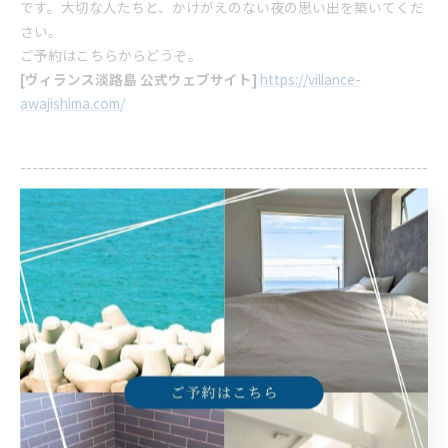
です。大切な人たちと、かけがえのない夜の思い出を築いてくだ
さい。
ご予約はこちらからどうぞ。
[ヴィランス淡路島 公式ウェブサイト]
https://villance-
awajishima.com/
--------------------------------------------------------------------
--
ヴィランス淡路島
住所 :
兵庫県洲本市由良町由良7-1
電話番号 :
​090-5764-1776
大人数で淡路島に宿泊できる場所
淡路島で落ち着きやすい一棟貸し
淡路島でプライベートのひととき