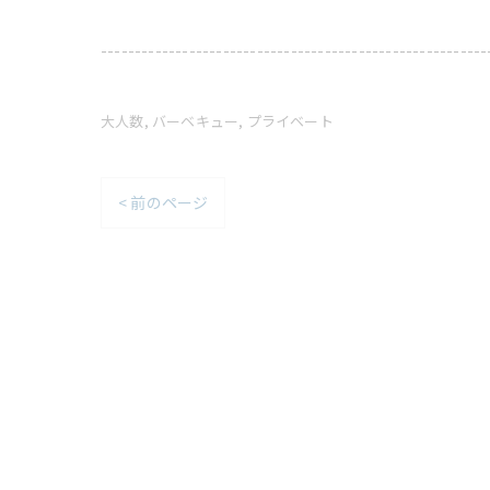
---------------------------------------------------------
大人数
バーベキュー
プライベート
< 前のページ