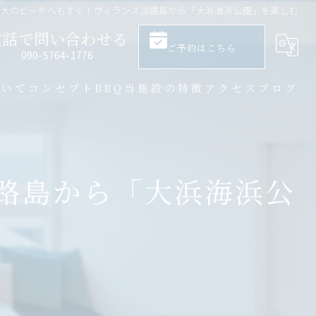
最大のビーチへもすぐ！ヴィランス淡路島から「大浜海浜公園」を楽しむ
電話で問い合わせる
ご予約はこちら
​090-5764-1776
ついて
コンセプト
BBQ
当施設の特徴
アクセス
ブログ
大人数
サウナ
路島から「大浜海浜公
バーベキュー
一棟貸し
プライベート