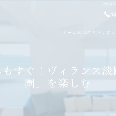
淡路島
ホーム
お部屋
サウナに
へもすぐ！ヴィランス淡
園」を楽しむ