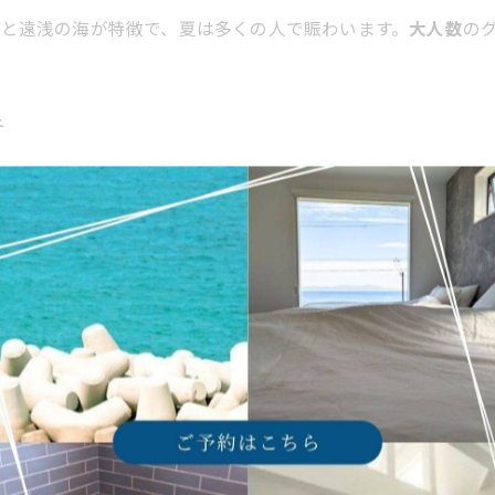
浜と遠浅の海が特徴で、夏は多くの人で賑わいます。
大人数
の
ュ
ス淡路島ならすぐにリセットできます。
が近いのは、大きな魅力です。ヴィラに戻れば、誰にも邪魔され
びた身体は、
特注ストーブ
でしっかりと温まる
プライベートサ
後は、
広々としたキッチン
で
淡路島の新鮮な食材
を調理し、
リ
ラックスも最大限に