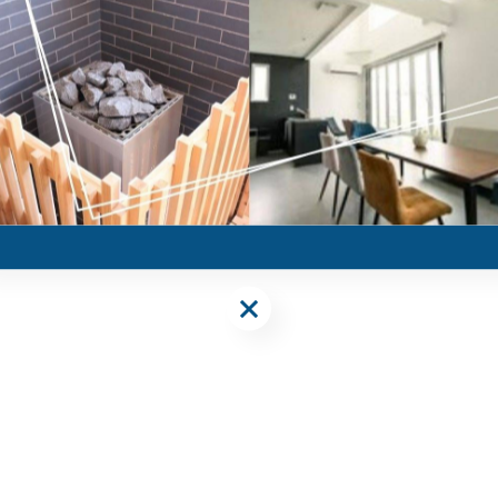
加え、
大浜海浜公園
という淡路島最大のビーチへの好アクセス
喫する旅をお過ごしください。
llance-awajishima.com/
-------------