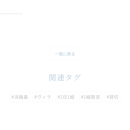
-------------
一覧に戻る
関連タグ
#淡路島
#ヴィラ
#1日1組
#1組限定
#貸切