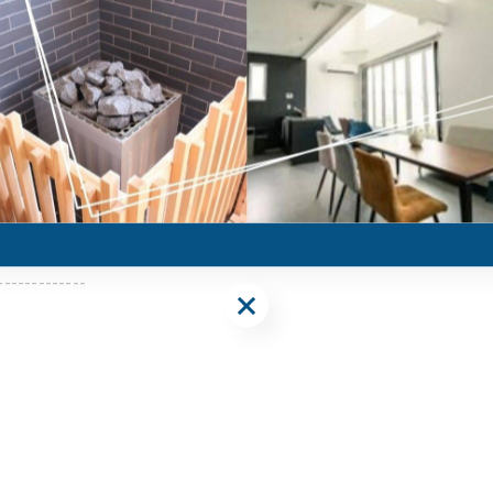
の味覚を満喫
じめとする淡路島の美味しい野菜を、ぜひ食卓に取り入れてみ
。
llance-awajishima.com/
-------------