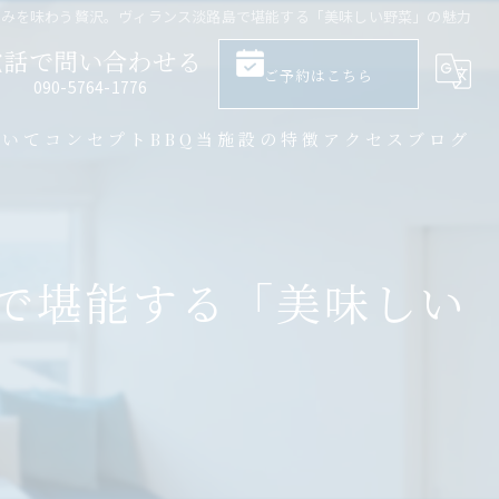
恵みを味わう贅沢。ヴィランス淡路島で堪能する「美味しい野菜」の魅力
電話で問い合わせる
ご予約はこちら
​090-5764-1776
ついて
コンセプト
BBQ
当施設の特徴
アクセス
ブログ
大人数
サウナ
で堪能する「美味しい
バーベキュー
一棟貸し
プライベート