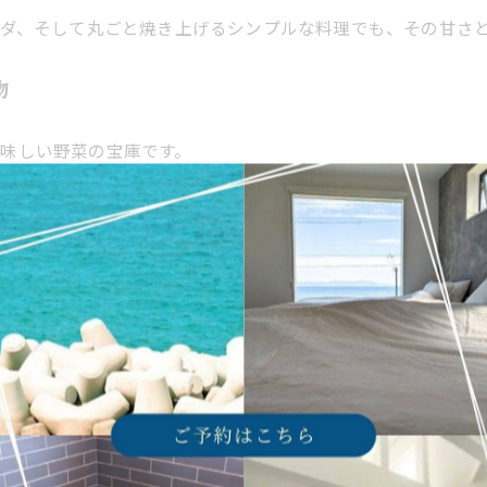
サラダ、そして丸ごと焼き上げるシンプルな料理でも、その甘さ
物
味しい野菜の宝庫です。
など、島の豊かな自然環境で育った野菜は、味が濃く、素材その
の農産物が並ぶ直売所や道の駅があります。
広々としたキッチ
複数人
で料理する時間も旅の醍醐味です。
ビング
で、仲間と
みんなで乾杯
しながら味わう淡路島の野菜。
鮮な野菜を彩り豊かなサラダにしたりと、様々な方法で地元