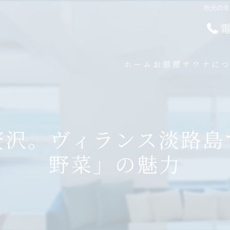
地元の
ホーム
お部屋
サウナに
贅沢。ヴィランス淡路島
野菜」の魅力