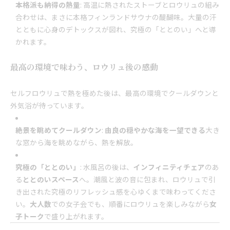
本格派も納得の熱量
: 高温に熱されたストーブとロウリュの組み
合わせは、まさに本格フィンランドサウナの醍醐味。大量の汗
とともに心身のデトックスが図れ、究極の「ととのい」へと導
かれます。
最高の環境で味わう、ロウリュ後の感動
セルフロウリュで熱を極めた後は、最高の環境でクールダウンと
外気浴が待っています。
絶景を眺めてクールダウン
:
由良の穏やかな海を一望できる
大き
な窓から海を眺めながら、熱を解放。
究極の「ととのい」
: 水風呂の後は、
インフィニティチェア
のあ
る
ととのいスペース
へ。潮風と波の音に包まれ、ロウリュで引
き出された究極のリフレッシュ感を心ゆくまで味わってくださ
い。
大人数
での女子会でも、順番にロウリュを楽しみながら
女
子トーク
で盛り上がれます。