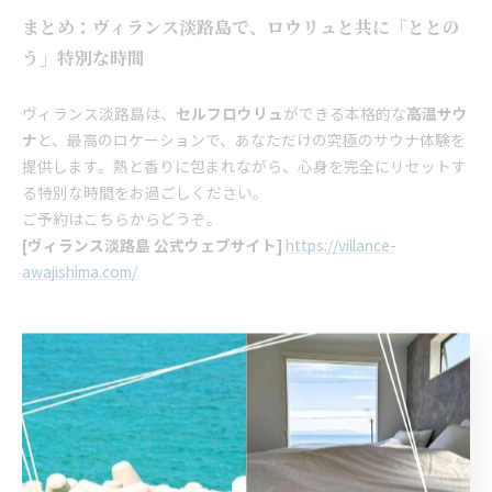
まとめ：ヴィランス淡路島で、ロウリュと共に「ととの
う」特別な時間
ヴィランス淡路島は、
セルフロウリュ
ができる本格的な
高温サウ
ナ
と、最高のロケーションで、あなただけの究極のサウナ体験を
提供します。熱と香りに包まれながら、心身を完全にリセットす
る特別な時間をお過ごしください。
ご予約はこちらからどうぞ。
[ヴィランス淡路島 公式ウェブサイト]
https://villance-
awajishima.com/
--------------------------------------------------------------------
--
ヴィランス淡路島
住所 :
兵庫県洲本市由良町由良7-1
電話番号 :
​090-5764-1776