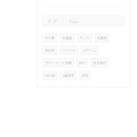
タグ
Tags
大人数
淡路島
ヴィラ
兵庫県
貸別荘
リゾート
ロウリュ
プライベート空間
旅行
学生旅行
1日1組
1組限定
貸切