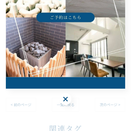
大人数で淡路島に宿泊できる場所
淡路島でサウナ付きの宿泊場所
淡路島で落ち着きやすい一棟貸し
淡路島でプライベートのひととき
--------------------------------------------------------------------
--
大人数
サウナ
一棟貸し
プライベート
< 前のページ
一覧に戻る
次のページ >
関連タグ