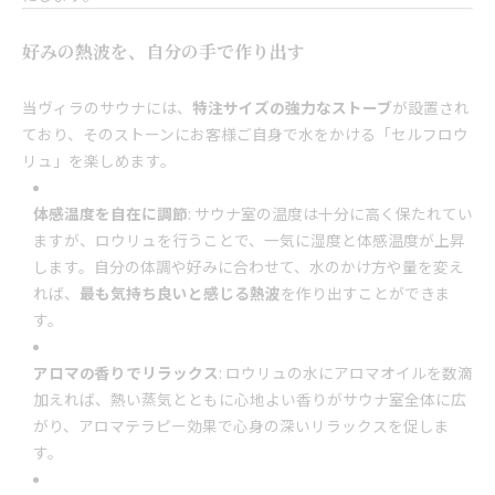
好みの熱波を、自分の手で作り出す
当ヴィラのサウナには、
特注サイズの強力なストーブ
が設置され
ており、そのストーンにお客様ご自身で水をかける「セルフロウ
リュ」を楽しめます。
体感温度を自在に調節
: サウナ室の温度は十分に高く保たれてい
ますが、ロウリュを行うことで、一気に湿度と体感温度が上昇
します。自分の体調や好みに合わせて、水のかけ方や量を変え
れば、
最も気持ち良いと感じる熱波
を作り出すことができま
す。
アロマの香りでリラックス
: ロウリュの水にアロマオイルを数滴
加えれば、熱い蒸気とともに心地よい香りがサウナ室全体に広
がり、アロマテラピー効果で心身の深いリラックスを促しま
す。