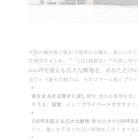
大勢の観光客で賑わう場所から離れ、真に心か
を提供するため、**「1日1組限定」**の貸し切
100坪を超える広大な敷地を、あなただけ
当ヴィラ最大の魅力は、そのスケール感とプライ
家をまるまる贅沢に貸し切り
: 他のお客様を
テラス
、
寝室
、そして
プライベートサウナ
まで
100坪を超える広大な敷地
: 敷地全体が
100坪を
りと、誰にも干渉されない時間を心ゆくまでお