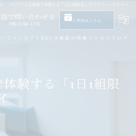
め！ヴィランス淡路島で体験する「1日1組限定」のプライベートステイ
電話で問い合わせる
ご予約はこちら
​090-5764-1776
ついて
コンセプト
BBQ
当施設の特徴
アクセス
ブログ
大人数
サウナ
体験する「1日1組限
バーベキュー
イ
一棟貸し
プライベート