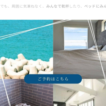
在でも、周囲に気兼ねなく、
みんなで乾杯
したり、
ベッドにみ
イミングで、好きなだけ利用できます。
での
セルフロウリュ
や、
ジャグジー
での温浴リラックスも、
のい」も、独り占めです。
景も、他の誰かに邪魔されることはありません。テラスでの
朝
ベートステイを
スタイルで、
100坪を超える広大な敷地
と豪華な設備を丸々貸
さい。