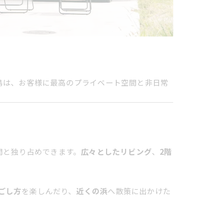
島は、お客様に最高のプライベート空間と非日常
間と独り占めできます。
広々としたリビング
、
2階
ごし方
を楽しんだり、
近くの浜
へ散策に出かけた