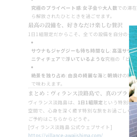
究極のプライベート感
:
女子会
や
大人数
での滞
ら解放されたひとときを過ごせます。
最高の設備を、好きなだけ楽しむ贅沢
1日1組限定だからこそ、全ての設備を自分のタ
サウナもジャグジーも待ち時間なし
:
高温サウナ
ニティチェア
で
浮いているような
究極の「とと
絶景を独り占め
:
由良の綺麗な海
と
朝焼け
の絶
で味わえます。
まとめ：ヴィランス淡路島で、真のプライ
ヴィランス淡路島は、
1日1組限定
という特別な
空間で、心身を深く癒す特別な旅をお過ごしくだ
ご予約はこちらからどうぞ。
[ヴィランス淡路島 公式ウェブサイト]
https://villance-awajishima.com/