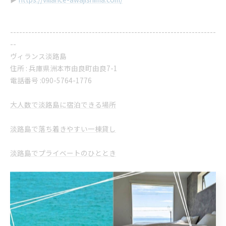
--------------------------------------------------------------------
--
ヴィランス淡路島
住所 :
兵庫県洲本市由良町由良7-1
電話番号 :
​090-5764-1776
大人数で淡路島に宿泊できる場所
淡路島で落ち着きやすい一棟貸し
淡路島でプライベートのひととき
--------------------------------------------------------------------
--
大人数
一棟貸し
プライベート