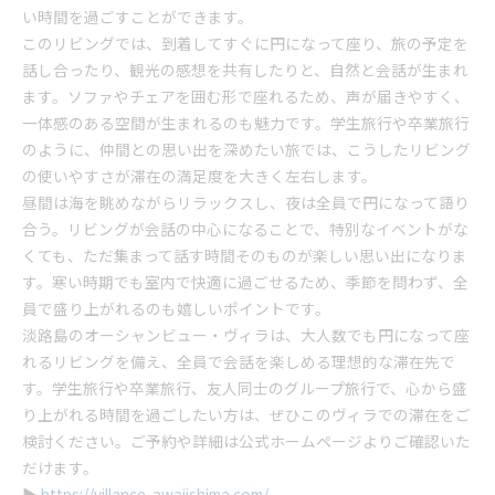
い時間を過ごすことができます。
このリビングでは、到着してすぐに円になって座り、旅の予定を
話し合ったり、観光の感想を共有したりと、自然と会話が生まれ
ます。ソファやチェアを囲む形で座れるため、声が届きやすく、
一体感のある空間が生まれるのも魅力です。学生旅行や卒業旅行
のように、仲間との思い出を深めたい旅では、こうしたリビング
の使いやすさが滞在の満足度を大きく左右します。
昼間は海を眺めながらリラックスし、夜は全員で円になって語り
合う。リビングが会話の中心になることで、特別なイベントがな
くても、ただ集まって話す時間そのものが楽しい思い出になりま
す。寒い時期でも室内で快適に過ごせるため、季節を問わず、全
員で盛り上がれるのも嬉しいポイントです。
淡路島のオーシャンビュー・ヴィラは、大人数でも円になって座
れるリビングを備え、全員で会話を楽しめる理想的な滞在先で
す。学生旅行や卒業旅行、友人同士のグループ旅行で、心から盛
り上がれる時間を過ごしたい方は、ぜひこのヴィラでの滞在をご
検討ください。ご予約や詳細は公式ホームページよりご確認いた
だけます。
▶︎
https://villance-awajishima.com/