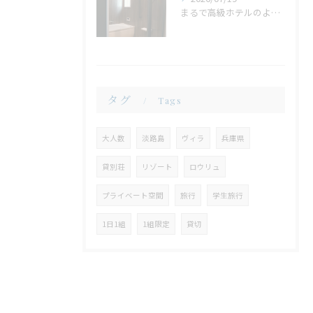
まるで高級ホテルのような非日常。ガラス張りのバスルームで味わう贅沢なひととき
タグ
Tags
大人数
淡路島
ヴィラ
兵庫県
貸別荘
リゾート
ロウリュ
プライベート空間
旅行
学生旅行
1日1組
1組限定
貸切