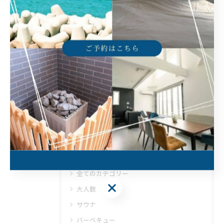
< 前のページ
一覧に戻る
次のページ >
関連タグ
#兵庫県
#貸別荘
#リゾート
#貸切
#旅行
カテゴリー
Categories
全てのカテゴリー
大人数
サウナ
バーベキュー