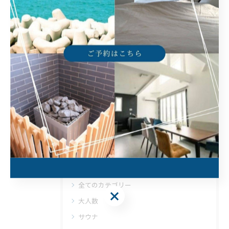
< 前のページ
一覧に戻る
次のページ >
関連タグ
#旅行
#プライベート空間
#貸別荘
#兵庫県
#ヴィラ
#淡路島
カテゴリー
Categories
全てのカテゴリー
大人数
サウナ