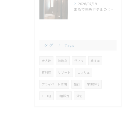
2026/07/19
まるで高級ホテルのような非日常。ガラス張りのバスルームで味わう贅沢なひととき
タグ
Tags
大人数
淡路島
ヴィラ
兵庫県
貸別荘
リゾート
ロウリュ
プライベート空間
旅行
学生旅行
1日1組
1組限定
貸切