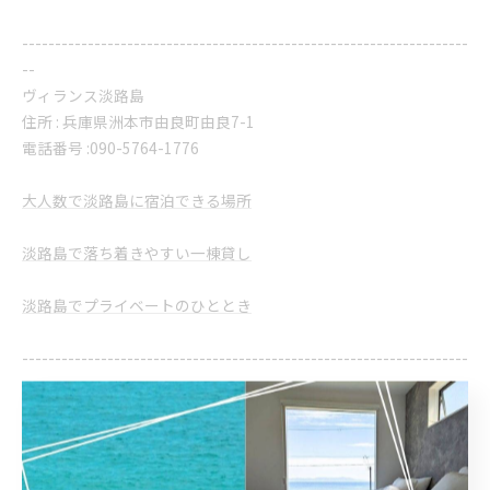
--------------------------------------------------------------------
--
ヴィランス淡路島
住所 :
兵庫県洲本市由良町由良7-1
電話番号 :
​090-5764-1776
大人数で淡路島に宿泊できる場所
淡路島で落ち着きやすい一棟貸し
淡路島でプライベートのひととき
--------------------------------------------------------------------
--
大人数
一棟貸し
プライベート