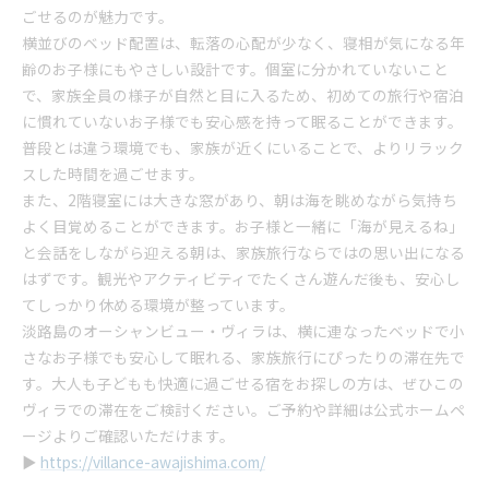
ごせるのが魅力です。
横並びのベッド配置は、転落の心配が少なく、寝相が気になる年
齢のお子様にもやさしい設計です。個室に分かれていないこと
で、家族全員の様子が自然と目に入るため、初めての旅行や宿泊
に慣れていないお子様でも安心感を持って眠ることができます。
普段とは違う環境でも、家族が近くにいることで、よりリラック
スした時間を過ごせます。
また、2階寝室には大きな窓があり、朝は海を眺めながら気持ち
よく目覚めることができます。お子様と一緒に「海が見えるね」
と会話をしながら迎える朝は、家族旅行ならではの思い出になる
はずです。観光やアクティビティでたくさん遊んだ後も、安心し
てしっかり休める環境が整っています。
淡路島のオーシャンビュー・ヴィラは、横に連なったベッドで小
さなお子様でも安心して眠れる、家族旅行にぴったりの滞在先で
す。大人も子どもも快適に過ごせる宿をお探しの方は、ぜひこの
ヴィラでの滞在をご検討ください。ご予約や詳細は公式ホームペ
ージよりご確認いただけます。
▶︎
https://villance-awajishima.com/