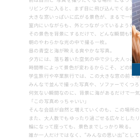
リビングに入ると、まず目に飛び込んでくるのは
大きな窓いっぱいに広がる景色が、まるで一枚の
室内にいながらも、外とつながっているような開
その景色を背景にするだけで、どんな瞬間も特別
朝のやわらかな光の中で撮る一枚。
昼の青空と海が映える爽やかな写真。
夕方には、落ち着いた空気の中で少し大人っぽ
時間帯によって景色が変わるからこそ、どの瞬間
学生旅行や卒業旅行では、この大きな窓の前で写
みんなで並んで撮った写真や、ソファーでくつろ
何気ない瞬間なのに、背景に海があるだけで一気
「この写真めっちゃいい」
そんな会話が自然と増えていくのも、この場所の
また、大人数でもゆったり過ごせる広々とした
輪になって座っても、景色までしっかり映る。
誰か一人だけではなく、“みんなの思い出”とし