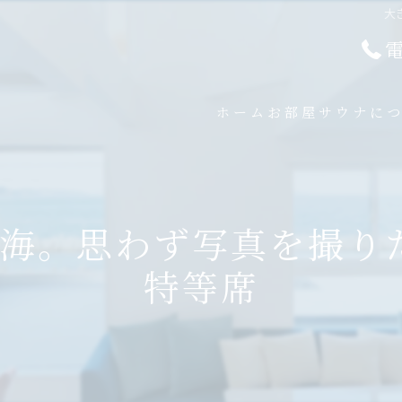
大
ホーム
お部屋
サウナに
海。思わず写真を撮り
特等席