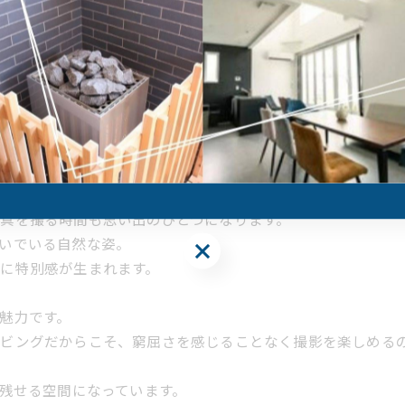
由良の海。
絵のように空間を彩ってくれます。
放感。
に見えてくる。
い雰囲気に。
も自然と“映える”。
真を撮る時間も思い出のひとつになります。
いでいる自然な姿。
に特別感が生まれます。
魅力です。
リビングだからこそ、窮屈さを感じることなく撮影を楽しめる
て残せる空間になっています。