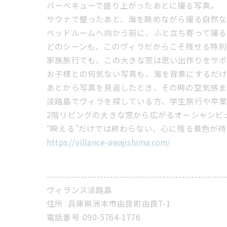
バーベキューで盛り上がったあとに撮る写真。
サウナで整ったあと、海を眺めながら撮る自然な
ベッドルームへ向かう前に、ふと立ち寄って撮る
どのシーンも、このヴィラだからこそ残せる特別
家族旅行でも、この大きな窓は思い出作りをサポ
お子様との何気ない写真も、海を背景にするだ
あとから写真を見返したとき、その時の空気感ま
淡路島でヴィラを探している方、学生旅行や卒
2階リビングの大きな窓から広がるオーシャンビ
“映える”だけでは終わらない、心に残る景色が待
https://villance-awajishima.com/
---------------------------------------------------------
ヴィランス淡路島
住所 :
兵庫県洲本市由良町由良7-1
電話番号 :
​090-5764-1776