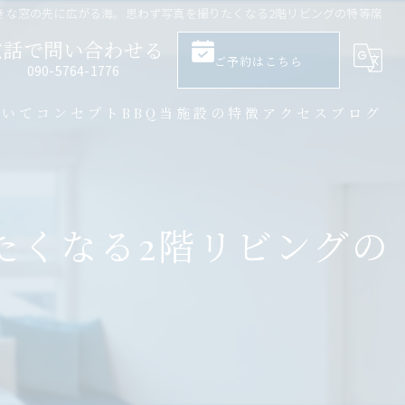
きな窓の先に広がる海。思わず写真を撮りたくなる2階リビングの特等席
電話で問い合わせる
ご予約はこちら
​090-5764-1776
ついて
コンセプト
BBQ
当施設の特徴
アクセス
ブログ
大人数
サウナ
たくなる2階リビングの
バーベキュー
一棟貸し
プライベート