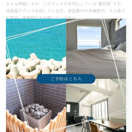
そんな時間こそが、このヴィラが大切にしている"避日常"です。
淡路島でヴィラを探している方、学生旅行や卒業旅行、大人数で
の宿泊、家族旅行を計画している方へ。
ぜひ一度、この大きな窓の前にある2人掛けの席へ座ってみてく
ださい。
きっと立ち上がるのが惜しくなるほど、美しい海の景色と穏やか
な時間が待っています。
旅が終わったあと、心に残るのは豪華な設備だけではありませ
ん。
「あの席から見た海が忘れられない。」
そんな思い出が、また淡路島へ帰ってきたくなる理由になるはず
です。
https://villance-awajishima.com/
--------------------------------------------------------------------
--
ヴィランス淡路島
住所 :
兵庫県洲本市由良町由良7-1