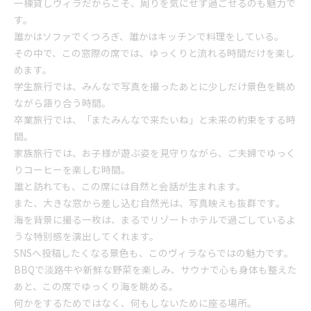
一棟貸しヴィラだからこそ、周りを気にせず過ごせるのも魅力で
す。
誰かはソファでくつろぎ、誰かはキッチンで料理をしている。
その中で、この窓際の席では、ゆっくりと流れる時間だけを楽し
めます。
学生旅行では、みんなで写真を撮ったあとに少しだけ景色を眺め
ながら語り合う時間。
卒業旅行では、「またみんなで来たいね」と未来の約束をする時
間。
家族旅行では、お子様が遊ぶ姿を見守りながら、ご夫婦でゆっく
りコーヒーを楽しむ時間。
誰と訪れても、この席には自然と会話が生まれます。
また、大きな窓から差し込む自然光は、写真映えも抜群です。
海を背景に撮る一枚は、まるでリゾートホテルで過ごしているよ
うな特別感を演出してくれます。
SNSへ投稿したくなる景色も、このヴィラならではの魅力です。
BBQで淡路牛や新鮮な野菜を楽しみ、サウナで心も身体も整えた
あと、この席でゆっくり海を眺める。
何かをするためではなく、何もしないために座る場所。