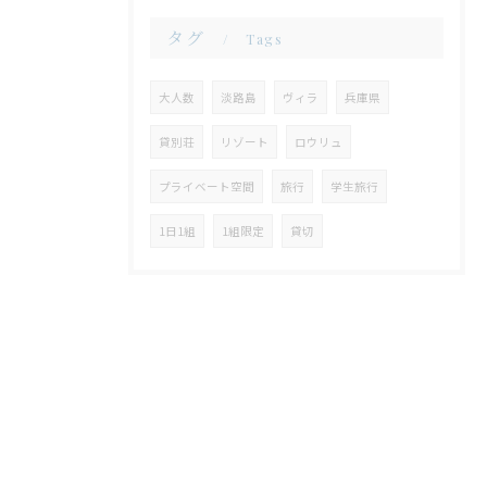
タグ
Tags
大人数
淡路島
ヴィラ
兵庫県
貸別荘
リゾート
ロウリュ
プライベート空間
旅行
学生旅行
1日1組
1組限定
貸切