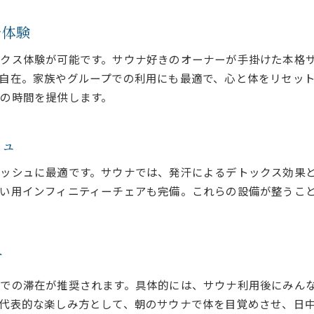
サウナ付きヴィラ選びで重視するべきポイント
を体験
大人数グループ向けヴィラ設備比較ガイド
バーベキュー可能なヴィラの選定基準
クス体験が可能です。サウナ好きのオーナーが手掛けた本格
自在。家族やグループでの利用にも最適で、心と体をリセッ
サウナの種類とヴィラの特徴をチェック
の時間を提供します。
口コミで評判のサウナ付きヴィラ事情
予算と快適さを両立するヴィラ旅行術
シュ
思い出に残る兵庫県のヴィラ滞在を実現する方法
ヴィラで作る大人数の心に残る思い出
ッシュに最適です。サウナでは、発汗によるデトックス効果
サウナとバーベキューで絆を深めるコツ
い用インフィニティーチェアも完備。これらの設備が整うこ
兵庫県ヴィラならではの朝焼け体験を紹介
グループ全員が満足する過ごし方の工夫
プライベート空間で楽しむ贅沢ステイ
方
ヴィラ滞在を成功させるポイントまとめ
での滞在が推奨されます。具体的には、サウナ利用後にみん
代表的な楽しみ方として、朝のサウナで体を目覚めさせ、日