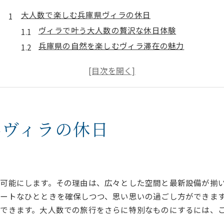
大人数で楽しむ兵庫県ヴィラの休日
ヴィラで叶う大人数の贅沢な休日体験
兵庫県の自然を楽しむヴィラ滞在の魅力
サウナ付きヴィラで特別なひとときを満喫
バーベキューとリラクゼーションを両立
関西で人気のサウナ付きヴィラ活用法
ヴィラで過ごす非日常のグループ旅行術
県ヴィラの休日
サウナ付きヴィラで非日常のリラックス体験
サウナ付きヴィラの極上リラックス法を体験
本格サウナとヴィラで心身をリフレッシュ
関西屈指のサウナ付きヴィラの楽しみ方
可能にします。その理由は、広々とした空間と最新設備が揃
朝焼けと海を望むサウナ体験の魅力
ートなひとときを確保しつつ、思い思いの過ごし方ができま
インフィニティーチェアで整う癒し時間
できます。大人数での旅行をさらに特別なものにするには、
大人数で味わう非日常のサウナヴィラステイ