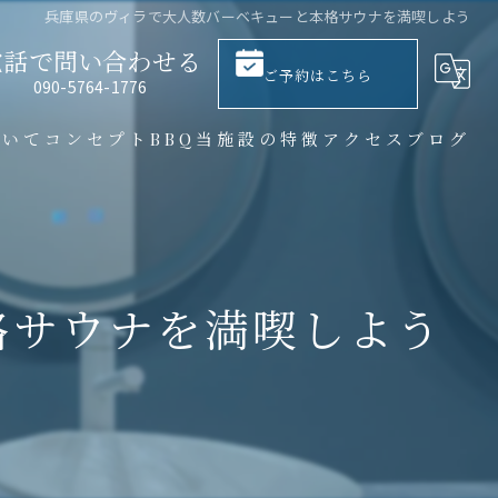
兵庫県のヴィラで大人数バーベキューと本格サウナを満喫しよう
電話で問い合わせる
ご予約はこちら
​090-5764-1776
ついて
コンセプト
BBQ
当施設の特徴
アクセス
ブログ
大人数
サウナ
格サウナを満喫しよう
バーベキュー
一棟貸し
プライベート