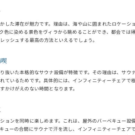
本格サウナとバーベキューが叶う場所を探すなら
力
サウナとバーベキュー完備ヴィラの選び方
関西で人気の本格派サウナヴィラを徹底解説
かした滞在が魅力です。理由は、海や山に囲まれたロケーシ
ク色に染める景色をヴィラから眺めることができ、都会では
グループで楽しむヴィラのバーベキュースタイル
レッシュする最高の方法といえるでしょう。
サウナ好きが満足するプライベートヴィラ体験
非日常を味わえるヴィラ探しのポイント
満喫
大人数で快適なサウナ付きヴィラの最新事情
アウトドア派必見のヴィラ活用術をご紹介
り抜いた本格的なサウナ設備が特徴です。その理由は、サウ
アウトドア派向けヴィラの活用アイデア集
れているためです。具体的には、インフィニティーチェアで極
すかけがえのない時間となります。
サウナとバーベキューで充実のアウトドア体験
大人数で楽しむヴィラBBQのコツと工夫
関西のサウナ付きグランピング情報もご紹介
立
自然と一体化できるヴィラで過ごす休日
ションを同時に楽しめます。これは、屋外のバーベキュー設
バーベキュー設備充実のヴィラを選ぶ理由
キューの合間にサウナで汗を流し、インフィニティーチェア