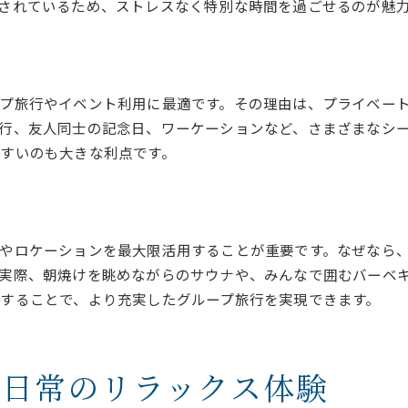
兵庫県で大人数におすすめのヴィラの魅力
されているため、ストレスなく特別な時間を過ごせるのが魅
兵庫県ヴィラの大人数対応ポイントを解説
サウナ付きヴィラが選ばれる理由とは
バーベキュー設備が魅力のヴィラ特集
プ旅行やイベント利用に最適です。その理由は、プライベー
グループ旅行が盛り上がるヴィラ活用術
行、友人同士の記念日、ワーケーションなど、さまざまなシ
アウトドアとリラクゼーション両立の魅力
すいのも大きな利点です。
兵庫グランピングサウナとの違いを比較
バーベキューもサウナも満喫できる新しい旅スタイル
術
ヴィラで実現する新感覚の旅スタイルとは
やロケーションを最大限活用することが重要です。なぜなら
サウナとバーベキューの両立が人気の理由
実際、朝焼けを眺めながらのサウナや、みんなで囲むバーベ
グループで楽しむ非日常体験のすすめ
することで、より充実したグループ旅行を実現できます。
サウナ付きグランピングとヴィラの違い
大人数で快適に過ごせる設備に注目
関西で広がるヴィラ旅行の新トレンド
非日常のリラックス体験
グループ旅行に最適なサウナ付きヴィラの選び方