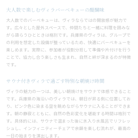
大人数で楽しむヴィラバーベキューの醍醐味
大人数でのバーベキューは、ヴィラならではの開放感が魅力で
す。広々とした屋外スペースで、仲間たちと一緒に料理を囲みな
がら語らうひとときは格別です。兵庫県のヴィラは、グループで
の利用を想定した設備が整っているため、快適にバーベキューを
楽しめます。実際に、参加者が役割分担して準備や片付けを行う
ことで、協力し合う楽しさも生まれ、自然と絆が深まるのが特徴
です。
サウナ付きヴィラで過ごす特別な朝焼け時間
ヴィラの魅力の一つは、美しい朝焼けをサウナで体感できること
です。兵庫県の海沿いのヴィラでは、朝日が昇る側に位置してお
り、ピンク色に染まる空を眺めながらサウナに入ることができま
す。朝の静寂とともに、自然の色彩変化を堪能する時間は格別で
す。具体的には、サウナで温まった後に氷入り水風呂でリフレッ
シュし、インフィニティーチェアで余韻を楽しむ流れが、最高の
一日の始まりを演出します。