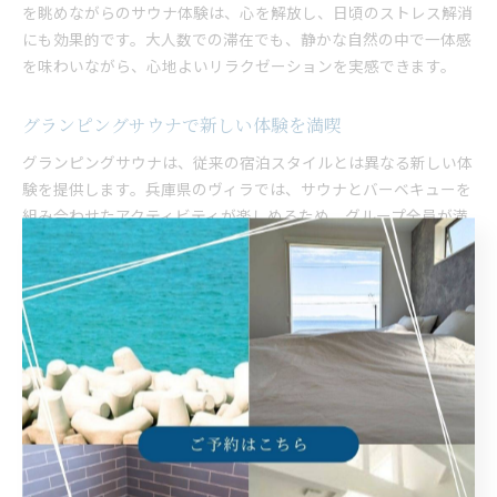
を眺めながらのサウナ体験は、心を解放し、日頃のストレス解消
にも効果的です。大人数での滞在でも、静かな自然の中で一体感
を味わいながら、心地よいリラクゼーションを実感できます。
グランピングサウナで新しい体験を満喫
グランピングサウナは、従来の宿泊スタイルとは異なる新しい体
験を提供します。兵庫県のヴィラでは、サウナとバーベキューを
組み合わせたアクティビティが楽しめるため、グループ全員が満
足できる時間を過ごせます。具体的には、朝はサウナでリフレッ
シュし、昼はバーベキューで盛り上がるといったスケジュールが
人気です。サウナ初心者から愛好者まで、幅広い層が新たな楽し
みを見つけられるのが魅力です。
サウナ付きヴィラで過ごす理想の休日
サウナ付きヴィラでの休日は、忙しい日常を忘れさせてくれる理
想的なひとときです。兵庫県のヴィラは、大人数での利用に適し
た広さと設備が揃い、サウナやバーベキューを通して大切な人と