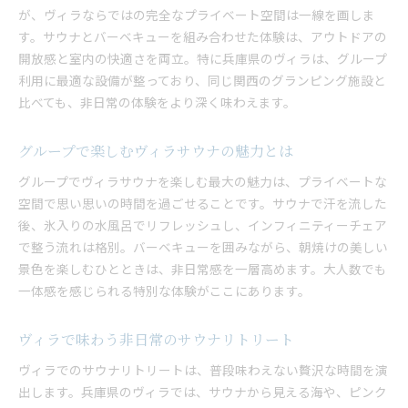
が、ヴィラならではの完全なプライベート空間は一線を画しま
す。サウナとバーベキューを組み合わせた体験は、アウトドアの
開放感と室内の快適さを両立。特に兵庫県のヴィラは、グループ
利用に最適な設備が整っており、同じ関西のグランピング施設と
比べても、非日常の体験をより深く味わえます。
グループで楽しむヴィラサウナの魅力とは
グループでヴィラサウナを楽しむ最大の魅力は、プライベートな
空間で思い思いの時間を過ごせることです。サウナで汗を流した
後、氷入りの水風呂でリフレッシュし、インフィニティーチェア
で整う流れは格別。バーベキューを囲みながら、朝焼けの美しい
景色を楽しむひとときは、非日常感を一層高めます。大人数でも
一体感を感じられる特別な体験がここにあります。
ヴィラで味わう非日常のサウナリトリート
ヴィラでのサウナリトリートは、普段味わえない贅沢な時間を演
出します。兵庫県のヴィラでは、サウナから見える海や、ピンク