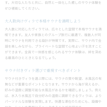
す。大切な人たちと共に、自然と一体化した癒しのサウナ体験を
関西のサウナ付きグランピングも注目
ぜひ堪能してください。
グループで楽しむヴィラサウナの魅力とは
ヴィラで味わう非日常のサウナリトリート
大人数向けヴィラで本格サウナを満喫しよう
サウナ付きヴィラ選びで失敗しないコツ
大人数に対応したヴィラでは、広々とした空間で本格サウナを満
サウナ付きヴィラで味わう非日常のリトリート
喫できます。友人や家族とのグループ旅行に最適で、複数人が同
心と身体を癒すヴィラのサウナ時間
時にサウナを利用できる設計が特徴です。実際に、サウナ内で会
サウナ付きグランピングで贅沢な休息を
話を楽しみながら、プライベートな空間で心地よい汗を流すこと
ができます。全員で一体感を感じられるサウナ体験は、絆を深め
インフィニティーチェアで整いを深める方法
る最高のひとときとなるでしょう。
自然に囲まれたヴィラでサウナリラックス
グランピングサウナで新しい体験を満喫
サウナ付きヴィラ選びで重視すべきポイント
サウナ付きヴィラで過ごす理想の休日
サウナ付きヴィラを選ぶ際には、サウナの質や眺望、水風呂の有
自然に囲まれた大人数向けヴィラの魅力を紹介
無などが重要なポイントとなります。サウナから海が見えるか、
ヴィラで味わう自然とサウナの調和体験
好みの温度に調整可能な水風呂があるかを確認しましょう。例え
大人数で楽しむヴィラバーベキューの醍醐味
ば、氷入り水風呂で自分好みの温度に調節できるヴィラは、より
サウナ付きヴィラで過ごす特別な朝焼け時間
パーソナルな体験を実現します。快適な滞在のためにも、設備や
グランピング感覚で自然を満喫できる宿泊