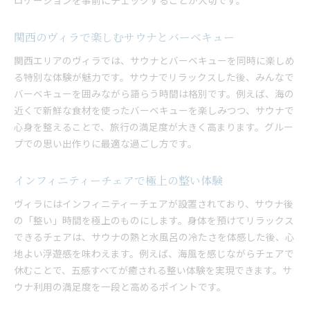
ロケーションを事前にチェックすることが大切です。
サウナとバーベキューで絆が深まる体験
プライベート空間で自然と触れ合う贅沢
関西のヴィラで楽しむサウナとバーベキュー
バーベキューとサウナを満喫する休日のすすめ
関西エリアのヴィラでは、サウナとバーベキューを同時に楽しめ
ヴィラで叶う理想の休日バーベキュー計画
る特別な体験が魅力です。サウナでリラックスした後、みんなで
サウナとバーベキューでリフレッシュ体験
バーベキューを囲みながら語らう時間は格別です。例えば、海の
近くで新鮮な食材を使ったバーベキューを楽しみつつ、サウナで
関西のサウナ付きグランピングで休日充実
心身を整えることで、旅行の満足度が大きく高まります。グルー
ヴィラで過ごす非日常のグループ旅行術
プでの思い出作りに最適な過ごし方です。
サウナ付きヴィラで休日の楽しみ方を提案
バーベキューとサウナの相乗効果を体感
インフィニティーチェアで極上の整い体験
関西で大人数におすすめのヴィラ活用法とは
ヴィラにはインフィニティーチェアが設置されており、サウナ後
大人数ヴィラのサウナ活用アイデア集
の「整い」時間を極上のものにします。身体を預けてリラックス
バーベキューとサウナで盛り上がる休日
できるチェアは、サウナの熱と水風呂の冷たさを体感した後、心
関西で人気のサウナ付きヴィラの選び方
地よい浮遊感を味わえます。例えば、海風を感じながらチェアで
グループ旅行に最適なヴィラの過ごし方
休むことで、五感すべてが癒される整い体験を実現できます。サ
ウナ利用の満足度を一段と高めるポイントです。
サウナ付きグランピングで特別な体験を
ヴィラ利用で叶う大人数旅行の魅力