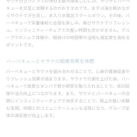
サウナ付きヴィラでの休日を最大限楽しむには、サウナとバーベ
キューを交互に体験するのがおすすめです。まずは海を眺めなが
らサウナで汗を流し、氷入り水風呂でクールダウン。その後、バ
ーベキューで栄養補給と会話を楽しみ、再びサウナでリフレッシ
ュ。インフィニティーチェアでの整い時間も欠かせません。グル
ープでのシェア体験や、朝焼けの時間帯の活用も満足度を高める
ポイントです。
バーベキューとサウナの相乗効果を体感
バーベキューとサウナを組み合わせることで、心身の健康促進や
リフレッシュ効果が高まります。サウナで代謝を上げた後、バー
ベキューで良質なタンパク質や野菜を取り入れることで、体の回
復や活力向上につながります。また、サウナとバーベキューの合
間にインフィニティーチェアで休息することで、極上の整い体験
も実現。仲間とのコミュニケーションも活発になり、グループ全
体の満足度が向上します。