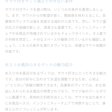
サウナ付きヴィラ選びで外せない条件
サウナ付きヴィラを選ぶ際は、いくつかの条件を重視しましょ
う。まず、サウナからの眺望が良く、開放感を味わえること。兵
庫県のヴィラでは海を見渡せる設計が人気です。次に、サウナ室
の広さや設備の新しさ、清潔さも重要です。インフィニティーチ
ェアや水風呂が完備されているかもチェックポイント。大人数で
の利用を想定し、十分なスペースが確保されているかも確認しま
しょう。これらの条件を満たすヴィラなら、快適なサウナ体験が
可能です。
氷入り水風呂のあるヴィラの魅力紹介
氷入りの水風呂があるヴィラは、サウナ好きにとって大きな魅力
です。自分の好みに合わせて水温を調整できるため、心地よ
い“ととのい”体験が期待できます。兵庫県のヴィラでは、氷を自
由に入れられる水風呂が用意されており、サウナ後のクールダウ
ンに最適です。具体的な利用方法としては、サウナを出た後すぐ
に水風呂へ入り、インフィニティーチェアで休憩することで、身
体と心のリフレッシュが叶います。