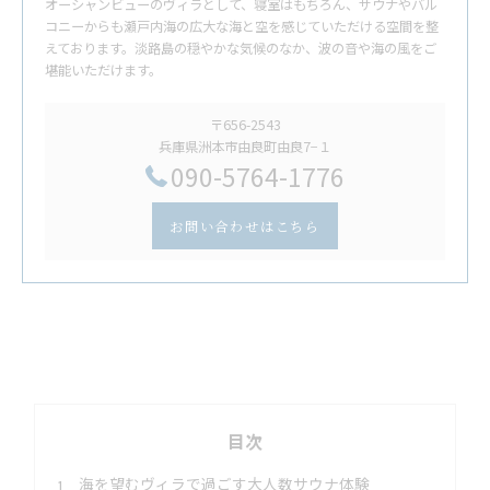
オーシャンビューのヴィラとして、寝室はもちろん、サウナやバル
コニーからも瀬戸内海の広大な海と空を感じていただける空間を整
えております。淡路島の穏やかな気候のなか、波の音や海の風をご
堪能いただけます。
〒656-2543
兵庫県洲本市由良町由良7−１
​090-5764-1776
お問い合わせはこちら
目次
海を望むヴィラで過ごす大人数サウナ体験