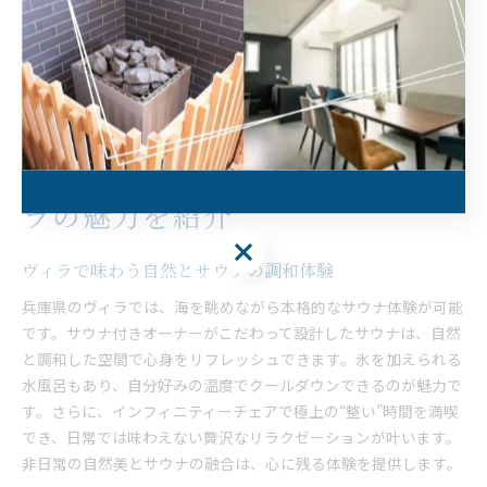
の絆を深められます。例えば、朝焼けを眺めながらのサウナ、仲
間と楽しむバーベキュー、整いタイムなど、思い出に残る体験が
満載です。非日常の贅沢な空間で、心身ともにリフレッシュする
休日を過ごしましょう。
自然に囲まれた大人数向けヴィ
ラの魅力を紹介
ヴィラで味わう自然とサウナの調和体験
兵庫県のヴィラでは、海を眺めながら本格的なサウナ体験が可能
です。サウナ付きオーナーがこだわって設計したサウナは、自然
と調和した空間で心身をリフレッシュできます。氷を加えられる
水風呂もあり、自分好みの温度でクールダウンできるのが魅力で
す。さらに、インフィニティーチェアで極上の“整い”時間を満喫
でき、日常では味わえない贅沢なリラクゼーションが叶います。
非日常の自然美とサウナの融合は、心に残る体験を提供します。