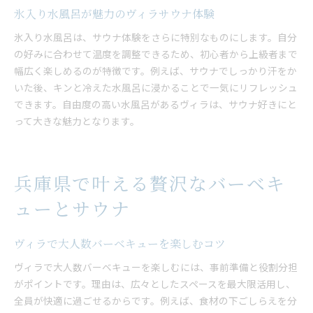
氷入り水風呂が魅力のヴィラサウナ体験
ヴィラ選びで重視すべきサウナ体験ポイント
ヴィラのサウナ設備で注目すべき点
氷入り水風呂は、サウナ体験をさらに特別なものにします。自分
の好みに合わせて温度を調整できるため、初心者から上級者まで
サウナ付きヴィラ選びで外せない条件
幅広く楽しめるのが特徴です。例えば、サウナでしっかり汗をか
氷入り水風呂のあるヴィラの魅力紹介
いた後、キンと冷えた水風呂に浸かることで一気にリフレッシュ
グランピング感覚のサウナ体験とは
できます。自由度の高い水風呂があるヴィラは、サウナ好きにと
インフィニティーチェアの魅力を解説
って大きな魅力となります。
大人数で快適なサウナ付きヴィラの特徴
兵庫県で叶える贅沢なバーベキ
ューとサウナ
ヴィラで大人数バーベキューを楽しむコツ
ヴィラで大人数バーベキューを楽しむには、事前準備と役割分担
がポイントです。理由は、広々としたスペースを最大限活用し、
全員が快適に過ごせるからです。例えば、食材の下ごしらえを分