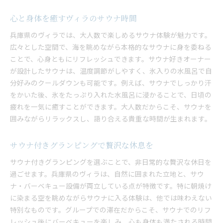
心と身体を癒すヴィラのサウナ時間
兵庫県のヴィラでは、大人数で楽しめるサウナ体験が魅力です。
広々とした空間で、海を眺めながら本格的なサウナに身を委ねる
ことで、心身ともにリフレッシュできます。サウナ好きオーナー
が設計したサウナは、温度調節がしやすく、氷入りの水風呂で自
分好みのクールダウンも可能です。例えば、サウナでしっかり汗
をかいた後、氷をたっぷり入れた水風呂に浸かることで、日頃の
疲れを一気に癒すことができます。大人数だからこそ、サウナを
囲みながらリラックスし、語り合える貴重な時間が生まれます。
サウナ付きグランピングで贅沢な休息を
サウナ付きグランピングを選ぶことで、非日常的な贅沢な休日を
過ごせます。兵庫県のヴィラは、自然に囲まれた立地と、サウ
ナ・バーベキュー設備が両立している点が特徴です。特に朝焼け
に染まる空を眺めながらサウナに入る体験は、他では味わえない
特別なものです。グループでの滞在だからこそ、サウナでのリフ
レッシュ後にバーベキューを楽しみ、心も身体も満たされる時間