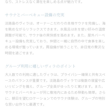
なり、ストレスなく滞在を楽しめる点が魅力です。
サウナとバーベキュー設備の充実
淡路島のヴィラは、オーナーこだわりの本格サウナを完備し、海
を眺めながらリラックスできます。水風呂は氷を使い好みの温度
調整が可能で、サウナ後の爽快感を高めます。また、屋外バーベ
キュー設備も充実しており、仲間と一緒に自然の中で食事を楽し
める環境が整っています。両設備が揃うことで、非日常の贅沢な
時間を過ごせます。
グループ利用に嬉しいヴィラのポイント
大人数での利用に適したヴィラは、プライバシー確保と共有スペ
ースのバランスが重要です。淡路島のヴィラでは複数の寝室や広
いリビングを備え、グループ全員がゆったりと寛げます。また、
サウナとバーベキューが同じ敷地内にあるため移動も簡単。さら
に、朝日を望むロケーションでのサウナ体験は、グループの特別
な思い出作りに最適です。