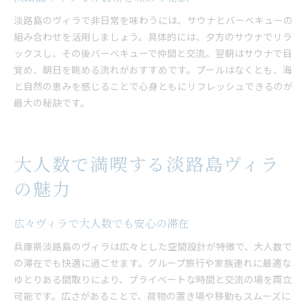
淡路島で非日常を楽しむヴィラ滞在
淡路島のヴィラで非日常を味わうには、サウナとバーベキューの
プライベート空間を堪能できるヴィラ
組み合わせを活用しましょう。具体的には、夕方のサウナでリラ
非日常を味わうヴィラで心に残る体験を
ックスし、その後バーベキューで仲間と交流。翌朝はサウナで目
サウナ付きヴィラで過ごす特別な休日
覚め、朝日を眺める流れがおすすめです。プールはなくとも、海
と自然の恵みを感じることで心身ともにリフレッシュできるのが
淡路島の自然とヴィラの贅沢時間
最大の秘訣です。
グループで楽しむ非日常空間の魅力
ヴィラ利用で叶える忘れられない体験
サウナとバーベキューで心に残る旅を
大人数で満喫する淡路島ヴィラ
貸別荘で味わう淡路島の感動体験
の魅力
広々ヴィラで大人数でも安心の滞在
兵庫県淡路島のヴィラは広々とした空間設計が特徴で、大人数で
の滞在でも快適に過ごせます。グループ旅行や家族連れに最適な
ゆとりある間取りにより、プライベートな時間と交流の場を両立
可能です。広さがあることで、荷物の置き場や移動もスムーズに