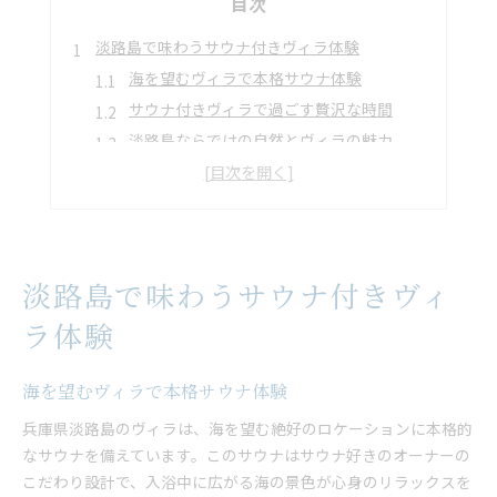
目次
淡路島で味わうサウナ付きヴィラ体験
海を望むヴィラで本格サウナ体験
サウナ付きヴィラで過ごす贅沢な時間
淡路島ならではの自然とヴィラの魅力
貸別荘スタイルで快適サウナを満喫
グループ旅行に最適なヴィラの選び方
淡路島ヴィラで非日常を味わう秘訣
大人数で満喫する淡路島ヴィラの魅力
淡路島で味わうサウナ付きヴィ
広々ヴィラで大人数でも安心の滞在
サウナとバーベキュー設備の充実
ラ体験
グループ利用に嬉しいヴィラのポイント
快適な貸別荘で淡路島を満喫しよう
海を望むヴィラで本格サウナ体験
仲間と楽しむヴィラならではの体験
兵庫県淡路島のヴィラは、海を望む絶好のロケーションに本格的
大人数向けヴィラ選びのコツと注意点
なサウナを備えています。このサウナはサウナ好きのオーナーの
こだわり設計で、入浴中に広がる海の景色が心身のリラックスを
プライベートサウナが叶える贅沢な休日