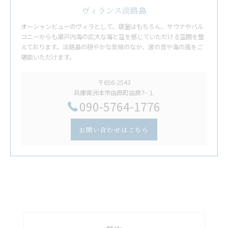
ヴィランス淡路島
オーシャンビューのヴィラとして、寝室はもちろん、サウナやバル
コニーからも瀬戸内海の広大な海と空を感じていただける空間を整
えております。淡路島の穏やかな気候のなか、波の音や海の風をご
堪能いただけます。
〒656-2543
兵庫県洲本市由良町由良7−１
​090-5764-1776
お問い合わせはこちら