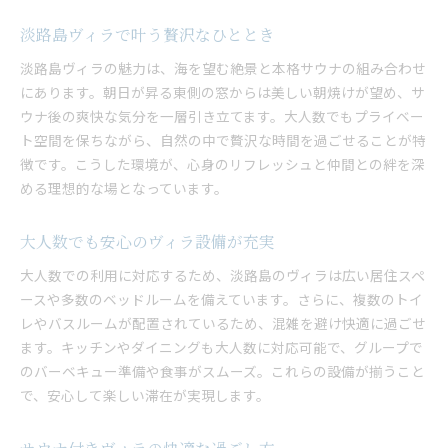
淡路島ヴィラで叶う贅沢なひととき
淡路島ヴィラの魅力は、海を望む絶景と本格サウナの組み合わせ
にあります。朝日が昇る東側の窓からは美しい朝焼けが望め、サ
ウナ後の爽快な気分を一層引き立てます。大人数でもプライベー
ト空間を保ちながら、自然の中で贅沢な時間を過ごせることが特
徴です。こうした環境が、心身のリフレッシュと仲間との絆を深
める理想的な場となっています。
大人数でも安心のヴィラ設備が充実
大人数での利用に対応するため、淡路島のヴィラは広い居住スペ
ースや多数のベッドルームを備えています。さらに、複数のトイ
レやバスルームが配置されているため、混雑を避け快適に過ごせ
ます。キッチンやダイニングも大人数に対応可能で、グループで
のバーベキュー準備や食事がスムーズ。これらの設備が揃うこと
で、安心して楽しい滞在が実現します。