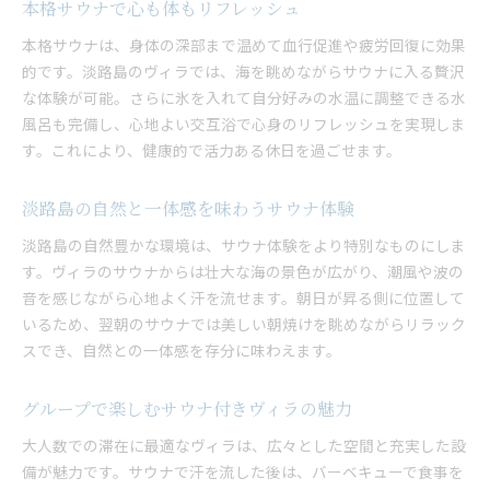
本格サウナで心も体もリフレッシュ
本格サウナは、身体の深部まで温めて血行促進や疲労回復に効果
的です。淡路島のヴィラでは、海を眺めながらサウナに入る贅沢
な体験が可能。さらに氷を入れて自分好みの水温に調整できる水
風呂も完備し、心地よい交互浴で心身のリフレッシュを実現しま
す。これにより、健康的で活力ある休日を過ごせます。
淡路島の自然と一体感を味わうサウナ体験
淡路島の自然豊かな環境は、サウナ体験をより特別なものにしま
す。ヴィラのサウナからは壮大な海の景色が広がり、潮風や波の
音を感じながら心地よく汗を流せます。朝日が昇る側に位置して
いるため、翌朝のサウナでは美しい朝焼けを眺めながらリラック
スでき、自然との一体感を存分に味わえます。
グループで楽しむサウナ付きヴィラの魅力
大人数での滞在に最適なヴィラは、広々とした空間と充実した設
備が魅力です。サウナで汗を流した後は、バーベキューで食事を