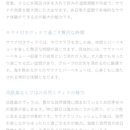
促進。さらに水風呂は氷を入れて好みの温度調整が可能で、サウ
ヴィラのプライベートサウナで癒しの時間
ナの効果を最大限に引き出せます。非日常の空間で本格的なサウ
本格サウナで心も体もリフレッシュ
ナ体験ができる点が最大の魅力です。
淡路島の自然と一体感を味わうサウナ体験
グループで楽しむサウナ付きヴィラの魅力
サウナ付きヴィラで過ごす贅沢な時間
自分好みの温度で楽しむサウナの醍醐味
サウナ付きヴィラでは、サウナで汗を流した後、仲間とバーベキ
贅沢な休日はヴィラのサウナで決まり
ューを楽しむ贅沢な時間が過ごせます。具体的には、サウナ→バ
海を眺めて楽しむサウナとバーベキュー
ーベキュー→部屋での談笑という流れが人気。大人数でもゆった
海景色と共にヴィラでバーベキュー
り過ごせる広い空間があり、グループの交流を深めるのに最適で
サウナで汗を流してバーベキュー満喫
す。海を眺めながらのサウナとバーベキューは、心身ともに満た
される特別な体験となります。
淡路島ヴィラで味わう海とサウナの癒し
非日常を感じるサウナ付きヴィラの魅力
淡路島ならではの自然とヴィラの魅力
バーベキュー設備が充実した貸別荘体験
仲間と楽しむヴィラで心に残る時間
淡路島のヴィラは、豊かな自然環境に囲まれているため四季折々
の風景が楽しめます。特に朝日は海の向こうから昇り、ピンク色
グループ旅行に選ばれるヴィラの理由
に染まる空が印象的です。サウナでリフレッシュした後は、自然
大人数対応のヴィラが人気な理由とは
を感じながらゆったりと過ごせるのが魅力。海風と自然音が非日
サウナ付きヴィラで団欒と交流を深める