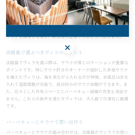
貸別荘のヴィラは、自由度の高さが理想的なグループ旅行を実現
します。兵庫県淡路島のヴィラでは、時間の制約なくサウナやバ
ーベキューを楽しめるため、計画的かつリラックスした滞在が可
能です。具体的には、サウナで温まり、バーベキューで食事を楽
しみ、部屋で談笑する流れが定番。翌朝は朝日を眺めながら再度
サウナを満喫するなど、非日常の生活リズムを作り出せます。
淡路島で選ぶべきヴィラのポイント
淡路島でヴィラを選ぶ際は、サウナの質とロケーションが重要な
ポイントです。特にサウナ好きのオーナーが設計した本格サウナ
を備えたヴィラは、海を見ながら入れるのが特徴。水風呂は氷を
入れて温度調整が可能で、自分好みのサウナ体験ができます。ま
た、広々とした共有スペースとバーベキュー設備の充実も見逃せ
ません。これらの条件を満たすヴィラは、大人数での滞在に最適
です。
バーベキューとサウナで思い出作り
バーベキューとサウナの組み合わせは、淡路島のヴィラでの思い