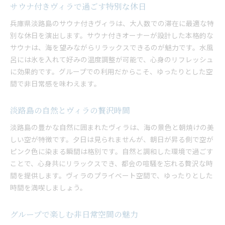
サウナ付きヴィラで過ごす特別な休日
兵庫県淡路島のサウナ付きヴィラは、大人数での滞在に最適な特
別な休日を演出します。サウナ付きオーナーが設計した本格的な
サウナは、海を望みながらリラックスできるのが魅力です。水風
呂には氷を入れて好みの温度調整が可能で、心身のリフレッシュ
に効果的です。グループでの利用だからこそ、ゆったりとした空
間で非日常感を味わえます。
淡路島の自然とヴィラの贅沢時間
淡路島の豊かな自然に囲まれたヴィラは、海の景色と朝焼けの美
しい空が特徴です。夕日は見られませんが、朝日が昇る側で空が
ピンク色に染まる瞬間は格別です。自然と調和した環境で過ごす
ことで、心身共にリラックスでき、都会の喧騒を忘れる贅沢な時
間を提供します。ヴィラのプライベート空間で、ゆったりとした
時間を満喫しましょう。
グループで楽しむ非日常空間の魅力