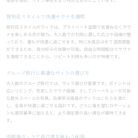
常感を高め、ヴィラ滞在をより特別なものにしています。
貸別荘で叶う理想的なグループ旅行
淡路島で選ぶべきヴィラのポイント
貸別荘スタイルで快適サウナを満喫
バーベキューとサウナで思い出作り
貸別荘スタイルのヴィラは、プライベート空間で気兼ねなくサウ
快適さが魅力のサウナ付きヴィラ体験
ナを楽しめる点が魅力。大人数での利用に適した広さや設備が整
快適な淡路島滞在はサウナ付きヴィラで
っており、誰もが快適に過ごせます。特に水風呂は氷で温度調整
ヴィラで快適に過ごす淡路島ステイ
ができるため、自分好みの体験が可能。自由な時間配分でサウナ
サウナと貸別荘で充実した時間を満喫
を満喫できることから、リピート利用も多いのが特徴です。
淡路島ヴィラで叶う贅沢なひととき
グループ旅行に最適なヴィラの選び方
大人数でも安心のヴィラ設備が充実
サウナ付きヴィラの快適な過ごし方
大人数のグループ旅行では、ヴィラ選びが重要です。ポイントは
広いリビング、充実したサウナ設備、そしてバーベキューが可能
貸別荘で味わう特別な淡路島体験
な屋外スペースの有無。兵庫県淡路島のヴィラはこれらを満た
貸別荘なら大人数も安心して楽しめる
し、全員が快適に過ごせる設計です。さらに海を望むロケーショ
大人数利用も安心な貸別荘の魅力
ンも選択基準に加えると、より満足度の高い滞在が期待できま
サウナ付き貸別荘で贅沢なひととき
す。
グループ旅行で選ぶヴィラのポイント
バーベキュー設備が整う貸別荘体験
淡路島ヴィラで非日常を味わう秘訣