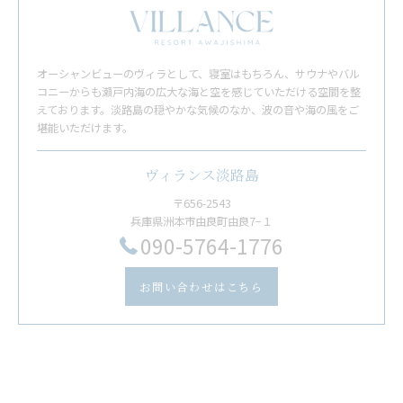
オーシャンビューのヴィラとして、寝室はもちろん、サウナやバル
コニーからも瀬戸内海の広大な海と空を感じていただける空間を整
えております。淡路島の穏やかな気候のなか、波の音や海の風をご
堪能いただけます。
ヴィランス淡路島
〒656-2543
兵庫県洲本市由良町由良7−１
​090-5764-1776
お問い合わせはこちら