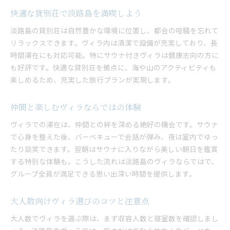
快適な貸別荘で淡路島を満喫しよう
淡路島の貸別荘は自然豊かな環境に位置し、都会の喧騒を忘れて
リラックスできます。ヴィラ内は清潔で設備が充実しており、長
時間滞在にも対応可能。特にサウナ付きヴィラは健康志向の方に
も好評です。快適な貸別荘を拠点に、海や山のアクティビティも
楽しめるため、充実した旅行プランが実現します。
仲間と楽しむヴィラならではの体験
ヴィラでの滞在は、仲間との絆を深める絶好の機会です。サウナ
で心身を整えた後、バーベキューで会話が弾み、夜は室内でゆっ
たり談笑できます。翌朝はサウナに入りながら美しい朝日を鑑賞
する特別な体験も。こうした流れは淡路島のヴィラならではで、
グループ全員が満足できる思い出深い時間を提供します。
大人数向けヴィラ選びのコツと注意点
大人数でヴィラを選ぶ際は、まず収容人数と寝室数を確認しまし