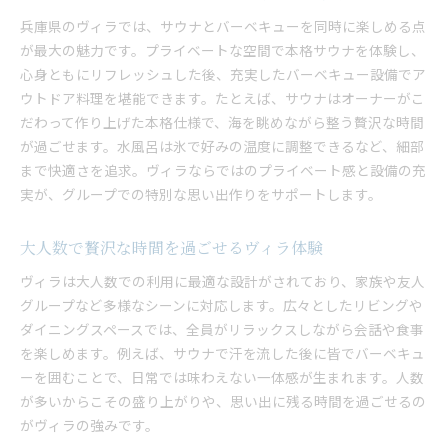
兵庫県のヴィラでは、サウナとバーベキューを同時に楽しめる点
が最大の魅力です。プライベートな空間で本格サウナを体験し、
心身ともにリフレッシュした後、充実したバーベキュー設備でア
ウトドア料理を堪能できます。たとえば、サウナはオーナーがこ
だわって作り上げた本格仕様で、海を眺めながら整う贅沢な時間
が過ごせます。水風呂は氷で好みの温度に調整できるなど、細部
まで快適さを追求。ヴィラならではのプライベート感と設備の充
実が、グループでの特別な思い出作りをサポートします。
大人数で贅沢な時間を過ごせるヴィラ体験
ヴィラは大人数での利用に最適な設計がされており、家族や友人
グループなど多様なシーンに対応します。広々としたリビングや
ダイニングスペースでは、全員がリラックスしながら会話や食事
を楽しめます。例えば、サウナで汗を流した後に皆でバーベキュ
ーを囲むことで、日常では味わえない一体感が生まれます。人数
が多いからこその盛り上がりや、思い出に残る時間を過ごせるの
がヴィラの強みです。