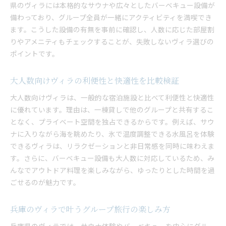
県のヴィラには本格的なサウナや広々としたバーベキュー設備が
ヴィラで叶う大人数グループならではの楽しみ
備わっており、グループ全員が一緒にアクティビティを満喫でき
バーベキューや談笑で深まる仲間との絆
ます。こうした設備の有無を事前に確認し、人数に応じた部屋割
大人数で楽しむアウトドア体験とヴィラの魅力
りやアメニティもチェックすることが、失敗しないヴィラ選びの
一棟貸しヴィラで自由に過ごすプラン例
ポイントです。
ヴィラ滞在で快適なリビングの活用術
大人数でも安心な宿泊設備とその工夫
大人数向けヴィラの利便性と快適性を比較検証
非日常を満喫できる兵庫のヴィラ活用術
大人数向けヴィラは、一般的な宿泊施設と比べて利便性と快適性
ヴィラで味わう日常離れしたリラックス体験
に優れています。理由は、一棟貸しで他のグループと共有するこ
兵庫で非日常を感じるおすすめのヴィラ活用
となく、プライベート空間を独占できるからです。例えば、サウ
ナに入りながら海を眺めたり、氷で温度調整できる水風呂を体験
大人数旅行ならではのヴィラでの過ごし方提案
できるヴィラは、リラクゼーションと非日常感を同時に味わえま
自然に囲まれたヴィラで心身をリフレッシュ
す。さらに、バーベキュー設備も大人数に対応しているため、み
ヴィラの設備を活かした旅行の楽しみ方
んなでアウトドア料理を楽しみながら、ゆったりとした時間を過
アウトドアと癒しが両立する非日常ヴィラ体験
ごせるのが魅力です。
サウナもバーベキューも叶う贅沢ヴィラ体験
サウナとバーベキューが楽しめるヴィラの魅力
兵庫のヴィラで叶うグループ旅行の楽しみ方
大人数で贅沢な時間を過ごせるヴィラ体験