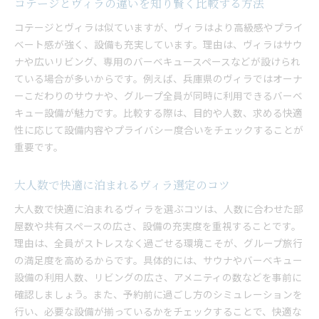
コテージとヴィラの違いを知り賢く比較する方法
グループ旅行に最適なヴィラの選び方
コテージとヴィラは似ていますが、ヴィラはより高級感やプライ
兵庫県で家族や仲間と楽しむヴィラの工夫
ベート感が強く、設備も充実しています。理由は、ヴィラはサウ
快適な一棟貸しヴィラで叶う大人数の思い出
ナや広いリビング、専用のバーベキュースペースなどが設けられ
一棟貸しヴィラで自由に楽しむ大人数旅行
ている場合が多いからです。例えば、兵庫県のヴィラではオーナ
広々ヴィラで生まれる忘れられない思い出
ーこだわりのサウナや、グループ全員が同時に利用できるバーベ
大人数対応のヴィラが旅の満足度を高める理由
キュー設備が魅力です。比較する際は、目的や人数、求める快適
性に応じて設備内容やプライバシー度合いをチェックすることが
一棟貸しならではのプライベート時間の魅力
重要です。
ヴィラで叶う心に残るグループ宿泊体験
快適なヴィラで大人数旅行の魅力を実感
大人数で快適に泊まれるヴィラ選定のコツ
大人数で快適に泊まれるヴィラを選ぶコツは、人数に合わせた部
屋数や共有スペースの広さ、設備の充実度を重視することです。
理由は、全員がストレスなく過ごせる環境こそが、グループ旅行
の満足度を高めるからです。具体的には、サウナやバーベキュー
設備の利用人数、リビングの広さ、アメニティの数などを事前に
確認しましょう。また、予約前に過ごし方のシミュレーションを
行い、必要な設備が揃っているかをチェックすることで、快適な