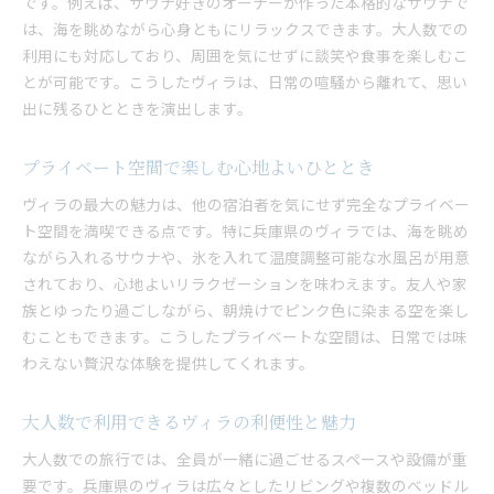
です。例えば、サウナ好きのオーナーが作った本格的なサウナで
は、海を眺めながら心身ともにリラックスできます。大人数での
利用にも対応しており、周囲を気にせずに談笑や食事を楽しむこ
とが可能です。こうしたヴィラは、日常の喧騒から離れて、思い
出に残るひとときを演出します。
プライベート空間で楽しむ心地よいひととき
ヴィラの最大の魅力は、他の宿泊者を気にせず完全なプライベー
ト空間を満喫できる点です。特に兵庫県のヴィラでは、海を眺め
ながら入れるサウナや、氷を入れて温度調整可能な水風呂が用意
されており、心地よいリラクゼーションを味わえます。友人や家
族とゆったり過ごしながら、朝焼けでピンク色に染まる空を楽し
むこともできます。こうしたプライベートな空間は、日常では味
わえない贅沢な体験を提供してくれます。
大人数で利用できるヴィラの利便性と魅力
大人数での旅行では、全員が一緒に過ごせるスペースや設備が重
要です。兵庫県のヴィラは広々としたリビングや複数のベッドル