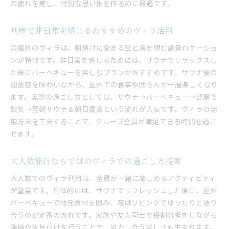
の疲れを癒し、特別な思い出を作るのに最適です。
兵庫で非日常を感じるおすすめのヴィラ活用
兵庫県のヴィラは、朝焼けに染まる空と海を望む絶景ロケーショ
ンが特徴です。非日常を感じるためには、サウナでリラックスし
た後にバーベキューを楽しむプランがおすすめです。サウナ後の
開放感を味わいながら、屋外での食事や団らんが一層楽しくなり
ます。実際の過ごし方としては、サウナ→バーベキュー→部屋で
談笑→翌朝サウナ＆朝日鑑賞という流れが人気です。ヴィラの活
用方法を工夫することで、グループ全員が満足できる時間を過ご
せます。
大人数旅行ならではのヴィラでの過ごし方提案
大人数でのヴィラ利用は、全員が一緒に楽しめるアクティビティ
が豊富です。具体的には、サウナでリフレッシュした後に、屋外
バーベキューで地元食材を囲み、夜はリビングでゆったりと語り
合うのが定番の流れです。家族や友人同士で役割分担をしながら
準備や後片付けを行うことで、協力し合う楽しさも生まれます。