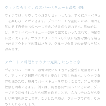
ヴィラならサウナ後のバーベキューも満喫可能
ヴィラでは、サウナで心身をリセットした後、すぐにバーベキュ
ーを楽しむことができます。プライベートな空間のため、周囲を
気にせず自分たちのペースで過ごせる点も魅力です。具体的に
は、サウナ→バーベキュー→部屋で談笑といった流れで、時間を
有効に使えます。サウナでリラックスした後に新鮮な食材を焼き
上げるアウトドア料理は格別で、グループ全員での会話も自然と
弾みます。
アウトドア料理とサウナで充実したひととき
ヴィラのバーベキュー設備は使いやすさと安全性に配慮されてお
り、アウトドア料理初心者でも安心して楽しめます。サウナで身
体を温めた後、屋外でバーベキューを味わうことで、非日常の開
放感を満喫できます。例えば、調理器具が揃っているため、グル
ープで役割分担しながら料理を作ることで、協力し合いながら楽
しい時間を過ごせます。こうした体験が、グループの絆をより深
めてくれるでしょう。