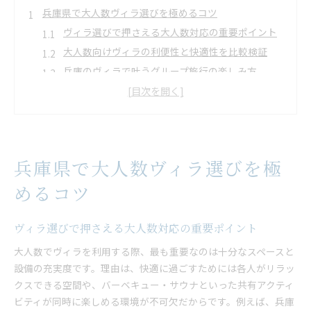
兵庫県で大人数ヴィラ選びを極めるコツ
ヴィラ選びで押さえる大人数対応の重要ポイント
大人数向けヴィラの利便性と快適性を比較検証
兵庫のヴィラで叶うグループ旅行の楽しみ方
一棟貸しヴィラで得られるプライベート空間の魅
力
コテージとヴィラの違いを知り賢く比較する方法
大人数で快適に泊まれるヴィラ選定のコツ
兵庫県で大人数ヴィラ選びを極
プライベートサウナ付きヴィラの魅力体験
本格サウナ付きヴィラで非日常体験を楽しむ
めるコツ
海を眺めるサウナの特別感を味わう贅沢な時間
ヴィラのサウナで心も体もリフレッシュする方法
ヴィラ選びで押さえる大人数対応の重要ポイント
大人数でサウナを楽しむためのヴィラ選び
大人数でヴィラを利用する際、最も重要なのは十分なスペースと
プライベートサウナがもたらす癒しのメリット
設備の充実度です。理由は、快適に過ごすためには各人がリラッ
ヴィラのサウナ設備が旅行の満足度を高める理由
クスできる空間や、バーベキュー・サウナといった共有アクティ
ビティが同時に楽しめる環境が不可欠だからです。例えば、兵庫
大人数旅行に最適なヴィラ滞在の楽しみ方