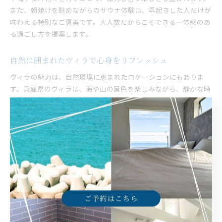
また、朝焼けを眺めながらのサウナ体験は、早起きした人だけが
味わえる特別なご褒美です。大人数だからこそできる一体感のあ
る過ごし方を提案します。
自然に囲まれたヴィラで心身をリフレッシュ
ヴィラの魅力は、自然環境に恵まれたロケーションにもありま
す。兵庫県のヴィラは、海や山の景色を楽しみながら、静かな時
間を過ごせます。特に朝焼けが美しく、空がピンク色に染まる様
子は心を癒してくれます。自然の中でサウナに入り、外気浴をし
た後の爽快感は格別です。自然を感じながらの滞在は、日々のス
トレスを解消し、心身をリセットするのに最適な選択肢です。
ヴィラの設備を活かした旅行の楽しみ方
ヴィラには本格的なサウナやバーベキュー設備が整っており、グ
ループでの旅行をより快適にします。サウナはオーナーがこだわ
って作り上げたもので、サウナ愛好家にも好評です。水風呂は氷
を入れて温度管理ができ、各自の好みに合わせて楽しめます。バ