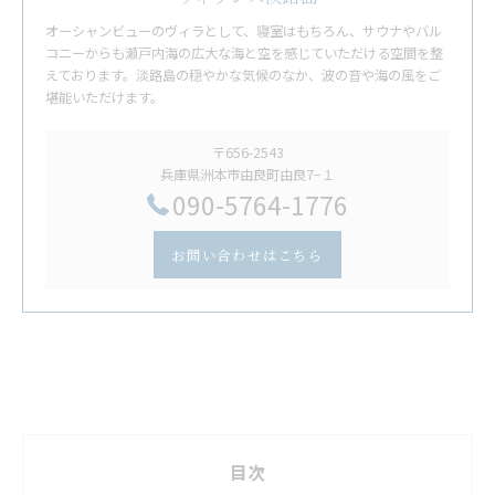
オーシャンビューのヴィラとして、寝室はもちろん、サウナやバル
コニーからも瀬戸内海の広大な海と空を感じていただける空間を整
えております。淡路島の穏やかな気候のなか、波の音や海の風をご
堪能いただけます。
〒656-2543
兵庫県洲本市由良町由良7−１
​090-5764-1776
お問い合わせはこちら
目次