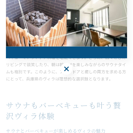
ーベキュー設備も広々としているため、大人数でもゆったりと利
用可能です。これらの設備を活かして、グループ全員でグルメや
リラクゼーションを満喫しましょう。
アウトドアと癒しが両立する非日常ヴィラ体験
ヴィラはアウトドア体験と癒しの空間を同時に提供します。サウ
ナで汗を流し、外気浴で海を眺めてリフレッシュした後は、バー
ベキューでアウトドア料理を堪能できます。さらに、広々とした
リビングで談笑したり、朝は朝焼けを楽しみながらのサウナタイ
ムも格別です。このように、アウトドアと癒しの両方を求める方
にとって、兵庫県のヴィラは理想的な選択肢となります。
サウナもバーベキューも叶う贅
沢ヴィラ体験
サウナとバーベキューが楽しめるヴィラの魅力