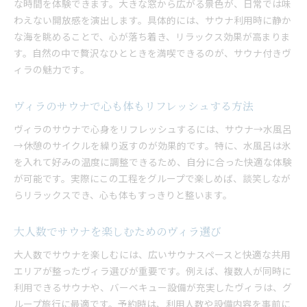
な時間を体験できます。大きな窓から広がる景色が、日常では味
わえない開放感を演出します。具体的には、サウナ利用時に静か
な海を眺めることで、心が落ち着き、リラックス効果が高まりま
す。自然の中で贅沢なひとときを満喫できるのが、サウナ付きヴ
ィラの魅力です。
ヴィラのサウナで心も体もリフレッシュする方法
ヴィラのサウナで心身をリフレッシュするには、サウナ→水風呂
→休憩のサイクルを繰り返すのが効果的です。特に、水風呂は氷
を入れて好みの温度に調整できるため、自分に合った快適な体験
が可能です。実際にこの工程をグループで楽しめば、談笑しなが
らリラックスでき、心も体もすっきりと整います。
大人数でサウナを楽しむためのヴィラ選び
大人数でサウナを楽しむには、広いサウナスペースと快適な共用
エリアが整ったヴィラ選びが重要です。例えば、複数人が同時に
利用できるサウナや、バーベキュー設備が充実したヴィラは、グ
ループ旅行に最適です。予約時は、利用人数や設備内容を事前に