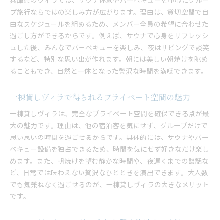
兵庫県のヴィラでは、サウナ体験やバーベキューを中心にグルー
ヴィラならサウナ後のバーベキューも満喫可能
プ旅行ならではの楽しみ方が広がります。理由は、貸切空間で自
アウトドア料理とサウナで充実したひととき
由なスケジュールを組めるため、メンバー全員の希望に合わせた
ヴィラの充実設備が大人数旅行を盛り上げる
過ごし方ができるからです。例えば、サウナで心身をリフレッシ
ュした後、みんなでバーベキューを楽しみ、夜はリビングで談笑
ヴィラ体験で叶う贅沢なグループ時間の過ごし方
するなど、特別な思い出が作れます。朝には美しい朝焼けを眺め
コテージ派必見の大人数向けヴィラ特集
ることもでき、自然と一体となった贅沢な時間を満喫できます。
コテージ感覚で楽しめる大人数向けヴィラの特徴
ヴィラとコテージの違いを知って賢く選ぶ
一棟貸しヴィラで得られるプライベート空間の魅力
兵庫県で人気の大人数対応ヴィラ特集
一棟貸しヴィラは、完全なプライベート空間を確保できる点が最
グループ旅行で注目のヴィラおすすめポイント
大の魅力です。理由は、他の宿泊客を気にせず、グループだけで
大人数利用に最適なヴィラの魅力を徹底解説
思い思いの時間を過ごせるからです。具体的には、サウナやバー
コテージ派にも支持されるヴィラ活用術
ベキュー設備を独占できるため、時間を気にせず好きなだけ楽し
家族や友人と楽しむ兵庫ヴィラおすすめポイント
めます。また、朝焼けを望む静かな時間や、夜遅くまでの談話な
家族や友人で過ごすヴィラのおすすめポイント
ど、日常では味わえない贅沢なひとときを演出できます。大人数
でも気兼ねなく過ごせるのが、一棟貸しヴィラの大きなメリット
プライベート空間で楽しむ心地よいひととき
です。
大人数で利用できるヴィラの利便性と魅力
ヴィラで叶う充実したアクティビティ体験