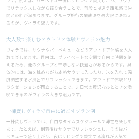
です。例えば、バーベキュー後にリビングで談笑したり、サウナ
でリラックスしながら語り合うことで、普段とは違う距離感で仲
間との絆が深まります。グループ旅行の醍醐味を最大限に味わえ
るのが、ヴィラの魅力です。
大人数で楽しむアウトドア体験とヴィラの魅力
ヴィラでは、サウナやバーベキューなどのアウトドア体験を大人
数で楽しめます。理由は、プライベートな空間で自由に時間を使
えるため、他のグループと干渉しない快適さがあるからです。具
体的には、海を眺めながら本格サウナに入ったり、氷を入れて温
度調整する水風呂でリフレッシュできます。アウトドア体験とリ
ラクゼーションが両立することで、非日常の贅沢なひとときを満
喫できるのがヴィラの大きな魅力です。
一棟貸しヴィラで自由に過ごすプラン例
一棟貸しヴィラでは、自由なタイムスケジュールで滞在を楽しめ
ます。たとえば、到着後はサウナでリフレッシュし、その後バー
ベキューで盛り上がり、夜はリビングで談笑する流れが人気で