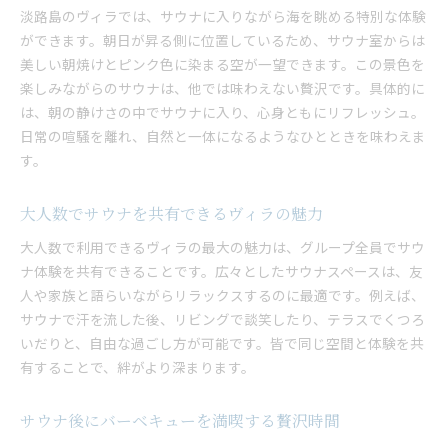
淡路島のヴィラでは、サウナに入りながら海を眺める特別な体験
ができます。朝日が昇る側に位置しているため、サウナ室からは
美しい朝焼けとピンク色に染まる空が一望できます。この景色を
楽しみながらのサウナは、他では味わえない贅沢です。具体的に
は、朝の静けさの中でサウナに入り、心身ともにリフレッシュ。
日常の喧騒を離れ、自然と一体になるようなひとときを味わえま
す。
大人数でサウナを共有できるヴィラの魅力
大人数で利用できるヴィラの最大の魅力は、グループ全員でサウ
ナ体験を共有できることです。広々としたサウナスペースは、友
人や家族と語らいながらリラックスするのに最適です。例えば、
サウナで汗を流した後、リビングで談笑したり、テラスでくつろ
いだりと、自由な過ごし方が可能です。皆で同じ空間と体験を共
有することで、絆がより深まります。
サウナ後にバーベキューを満喫する贅沢時間