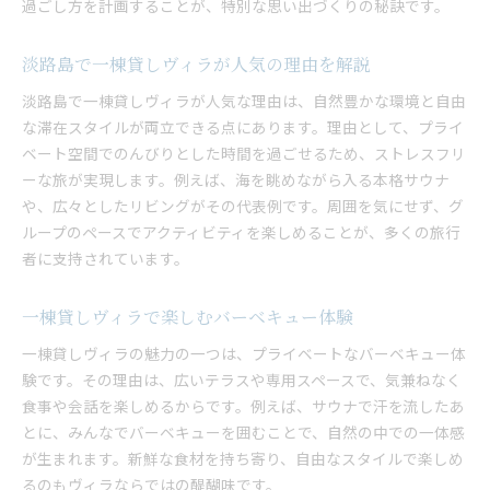
過ごし方を計画することが、特別な思い出づくりの秘訣です。
淡路島で一棟貸しヴィラが人気の理由を解説
淡路島で一棟貸しヴィラが人気な理由は、自然豊かな環境と自由
な滞在スタイルが両立できる点にあります。理由として、プライ
ベート空間でのんびりとした時間を過ごせるため、ストレスフリ
ーな旅が実現します。例えば、海を眺めながら入る本格サウナ
や、広々としたリビングがその代表例です。周囲を気にせず、グ
ループのペースでアクティビティを楽しめることが、多くの旅行
者に支持されています。
一棟貸しヴィラで楽しむバーベキュー体験
一棟貸しヴィラの魅力の一つは、プライベートなバーベキュー体
験です。その理由は、広いテラスや専用スペースで、気兼ねなく
食事や会話を楽しめるからです。例えば、サウナで汗を流したあ
とに、みんなでバーベキューを囲むことで、自然の中での一体感
が生まれます。新鮮な食材を持ち寄り、自由なスタイルで楽しめ
るのもヴィラならではの醍醐味です。