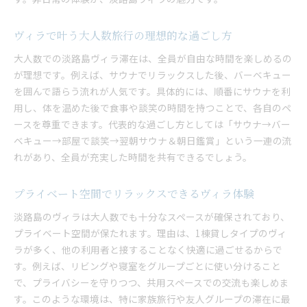
ヴィラで叶う大人数旅行の理想的な過ごし方
大人数での淡路島ヴィラ滞在は、全員が自由な時間を楽しめるの
が理想です。例えば、サウナでリラックスした後、バーベキュー
を囲んで語らう流れが人気です。具体的には、順番にサウナを利
用し、体を温めた後で食事や談笑の時間を持つことで、各自のペ
ースを尊重できます。代表的な過ごし方としては「サウナ→バー
ベキュー→部屋で談笑→翌朝サウナ＆朝日鑑賞」という一連の流
れがあり、全員が充実した時間を共有できるでしょう。
プライベート空間でリラックスできるヴィラ体験
淡路島のヴィラは大人数でも十分なスペースが確保されており、
プライベート空間が保たれます。理由は、1棟貸しタイプのヴィ
ラが多く、他の利用者と接することなく快適に過ごせるからで
す。例えば、リビングや寝室をグループごとに使い分けること
で、プライバシーを守りつつ、共用スペースでの交流も楽しめま
す。このような環境は、特に家族旅行や友人グループの滞在に最