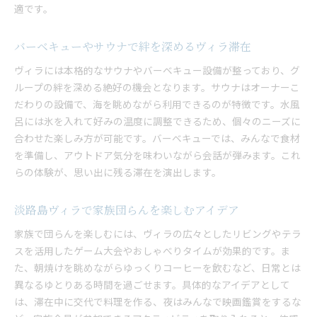
適です。
バーベキューやサウナで絆を深めるヴィラ滞在
ヴィラには本格的なサウナやバーベキュー設備が整っており、グ
ループの絆を深める絶好の機会となります。サウナはオーナーこ
だわりの設備で、海を眺めながら利用できるのが特徴です。水風
呂には氷を入れて好みの温度に調整できるため、個々のニーズに
合わせた楽しみ方が可能です。バーベキューでは、みんなで食材
を準備し、アウトドア気分を味わいながら会話が弾みます。これ
らの体験が、思い出に残る滞在を演出します。
淡路島ヴィラで家族団らんを楽しむアイデア
家族で団らんを楽しむには、ヴィラの広々としたリビングやテラ
スを活用したゲーム大会やおしゃべりタイムが効果的です。ま
た、朝焼けを眺めながらゆっくりコーヒーを飲むなど、日常とは
異なるゆとりある時間を過ごせます。具体的なアイデアとして
は、滞在中に交代で料理を作る、夜はみんなで映画鑑賞をするな