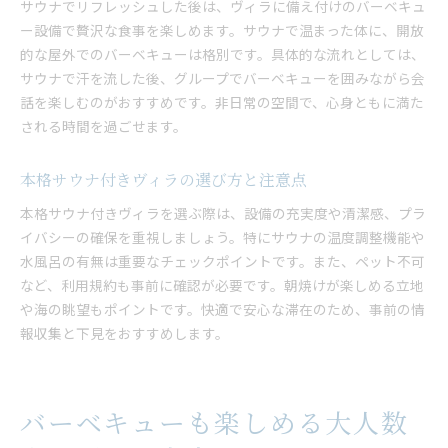
サウナでリフレッシュした後は、ヴィラに備え付けのバーベキュ
ー設備で贅沢な食事を楽しめます。サウナで温まった体に、開放
的な屋外でのバーベキューは格別です。具体的な流れとしては、
サウナで汗を流した後、グループでバーベキューを囲みながら会
話を楽しむのがおすすめです。非日常の空間で、心身ともに満た
される時間を過ごせます。
本格サウナ付きヴィラの選び方と注意点
本格サウナ付きヴィラを選ぶ際は、設備の充実度や清潔感、プラ
イバシーの確保を重視しましょう。特にサウナの温度調整機能や
水風呂の有無は重要なチェックポイントです。また、ペット不可
など、利用規約も事前に確認が必要です。朝焼けが楽しめる立地
や海の眺望もポイントです。快適で安心な滞在のため、事前の情
報収集と下見をおすすめします。
バーベキューも楽しめる大人数