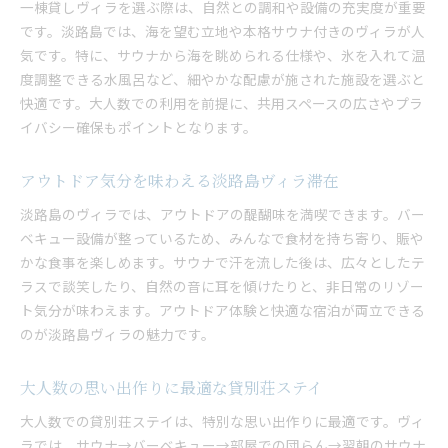
一棟貸しヴィラを選ぶ際は、自然との調和や設備の充実度が重要
です。淡路島では、海を望む立地や本格サウナ付きのヴィラが人
気です。特に、サウナから海を眺められる仕様や、氷を入れて温
度調整できる水風呂など、細やかな配慮が施された施設を選ぶと
快適です。大人数での利用を前提に、共用スペースの広さやプラ
イバシー確保もポイントとなります。
アウトドア気分を味わえる淡路島ヴィラ滞在
淡路島のヴィラでは、アウトドアの醍醐味を満喫できます。バー
ベキュー設備が整っているため、みんなで食材を持ち寄り、賑や
かな食事を楽しめます。サウナで汗を流した後は、広々としたテ
ラスで談笑したり、自然の音に耳を傾けたりと、非日常のリゾー
ト気分が味わえます。アウトドア体験と快適な宿泊が両立できる
のが淡路島ヴィラの魅力です。
大人数の思い出作りに最適な貸別荘ステイ
大人数での貸別荘ステイは、特別な思い出作りに最適です。ヴィ
ラでは、サウナ→バーベキュー→部屋での団らん→翌朝のサウナ