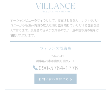
オーシャンビューのヴィラとして、寝室はもちろん、サウナやバル
コニーからも瀬戸内海の広大な海と空を感じていただける空間を整
えております。淡路島の穏やかな気候のなか、波の音や海の風をご
堪能いただけます。
ヴィランス淡路島
〒656-2543
兵庫県洲本市由良町由良7−１
​090-5764-1776
お問い合わせはこちら