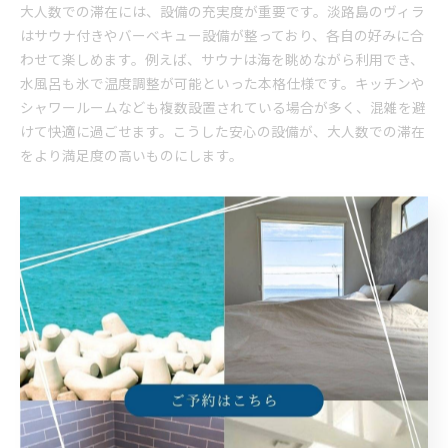
大人数での滞在には、設備の充実度が重要です。淡路島のヴィラ
はサウナ付きやバーベキュー設備が整っており、各自の好みに合
わせて楽しめます。例えば、サウナは海を眺めながら利用でき、
水風呂も氷で温度調整が可能といった本格仕様です。キッチンや
シャワールームなども複数設置されている場合が多く、混雑を避
けて快適に過ごせます。こうした安心の設備が、大人数での滞在
をより満足度の高いものにします。
バーベキューが盛り上がるヴィラの選び方
バーベキューを楽しみたい場合は、専用設備や広い屋外スペース
があるヴィラを選ぶのがポイントです。淡路島のヴィラには、グ
ループでゆったりと食事ができるテラスやバーベキューコンロが
用意されているところも多く、非日常のアウトドア体験ができま
す。例えば、サウナで汗を流した後に、みんなでバーベキューを
囲みながら地元食材を味わう流れが定番です。設備の充実度を確
認し、人数に合った広さのスペースを選ぶことで、盛り上がるひ
とときを演出できます。