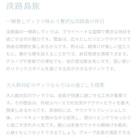
淡路島旅
一棟貸しヴィラで味わう贅沢な淡路島の休日
淡路島の一棟貸しヴィラは、プライベートな空間で贅沢な休日を
過ごせるのが魅力です。理由は、広々としたリビングやテラスで
自由な時間を楽しめるからです。例えば、朝焼けが美しい空とと
もに、静かな朝を迎えることができ、非日常感を満喫できます。
グループや家族での滞在でも、他の宿泊客を気にせず、思い思い
のリラックスタイムを過ごせる点が大きなポイントです。
大人数対応のヴィラならではの過ごし方提案
大人数対応のヴィラでは、全員が快適に過ごせる工夫が重要で
す。その理由は、共用スペースでの交流やアクティビティを最大
限楽しめるからです。具体的には、サウナでリフレッシュした
後、バーベキューを囲みながら談笑し、夜はリビングでゆったり
と過ごす流れが人気です。朝には本格サウナから朝焼けを眺め、
心身ともにリセットできるでしょう。グループ全員が満足できる