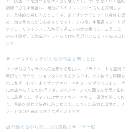
で、快適に汗を流せる点が大きな魅力です。特に氷を入れて温度
調節できる水風呂は、自分好みのリフレッシュ方法を実現しま
す。具体的な楽しみ方としては、まずサウナでじっくり身体を温
め、海を眺めながら心身をリセット。その後、水風呂でクールダ
ウンし、リラックスした時間を過ごすのが定番です。こうした一
連の体験が、淡路島ヴィラならではの贅沢なひとときを生み出し
ます。
サウナ付きヴィラが人気の理由と魅力とは
サウナ付きヴィラが人気を集める理由は、プライベートな空間で
贅沢なリラクゼーションを味わえるからです。大人数でも周囲を
気にせず、心ゆくまでサウナやバーベキューを堪能できます。特
に家族や友人との旅行では、共有スペースでの団らんが思い出作
りに最適です。ヴィラにはサウナやバーベキュー設備が整ってお
り、季節を問わず快適に過ごせます。こうした設備と環境が、リ
ゾート気分を高める大きなポイントです。
海を眺めながら楽しむ淡路島のサウナ体験