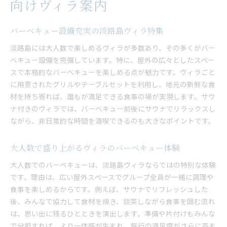
向けヴィラ案内
バーベキュー設備充実の淡路島ヴィラ特集
淡路島には大人数で楽しめるヴィラが多数あり、その多くがバー
ベキュー設備を完備しています。特に、屋外の広々としたスペー
スで本格的なバーベキューを楽しめる点が魅力です。ヴィラごと
に用意されたグリルやテーブルセットを利用し、地元の新鮮な食
材を持ち寄れば、誰もが満足できる食事の場が実現します。サウ
ナ付きのヴィラでは、バーベキュー前後にサウナでリラックスし
ながら、非日常的な時間を満喫できるのも大きなポイントです。
大人数で盛り上がるヴィラのバーベキュー体験
大人数でのバーベキューは、淡路島ヴィラならではの特別な体験
です。理由は、広い屋外スペースでグループ全員が一緒に調理や
食事を楽しめるからです。例えば、サウナでリフレッシュした
後、みんなで協力して食材を焼き、談笑しながら食事を囲む流れ
は、思い出に残るひとときを演出します。準備や片付けもみんな
で分担すれば、より一体感が生まれ、旅行の満足度がさらに高ま