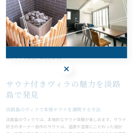
格安で広々ヴィラを探すためのポイント
予算を抑えつつ快適なヴィラを探すには、時期や人数に合わせて
予約することがコツです。例えば、オフシーズンや早期予約で割
安になる場合が多く、大人数でシェアすれば一人当たりの負担も
軽減できます。また、設備や立地だけでなく、口コミや過去の利
用実績も参考にしましょう。広々とした空間と必要な設備が揃っ
ているかを事前にチェックすることで、コストパフォーマンスの
高いヴィラ滞在が実現します。
サウナ付きヴィラの魅力を淡路
島で発見
淡路島のヴィラで本格サウナを満喫する方法
淡路島のヴィラでは、本格的なサウナ体験が楽しめます。サウナ
好きのオーナー自作のサウナは、温度や湿度にこだわった設計