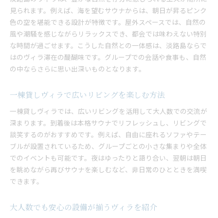
見られます。例えば、海を望むサウナからは、朝日が昇るピンク
色の空を堪能できる設計が特徴です。屋外スペースでは、自然の
風や潮騒を感じながらリラックスでき、都会では味わえない特別
な時間が過ごせます。こうした自然との一体感は、淡路島ならで
はのヴィラ滞在の醍醐味です。グループでの会話や食事も、自然
の中ならさらに思い出深いものとなります。
一棟貸しヴィラで広いリビングを楽しむ方法
一棟貸しヴィラでは、広いリビングを活用して大人数での交流が
深まります。到着後は本格サウナでリフレッシュし、リビングで
談笑するのがおすすめです。例えば、自由に座れるソファやテー
ブルが設置されているため、グループごとの小さな集まりや全体
でのイベントも可能です。夜はゆったりと語り合い、翌朝は朝日
を眺めながら再びサウナを楽しむなど、非日常のひとときを満喫
できます。
大人数でも安心の設備が揃うヴィラを紹介