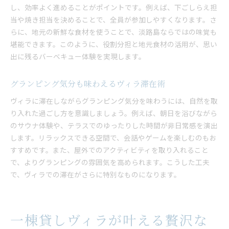
し、効率よく進めることがポイントです。例えば、下ごしらえ担
家族や友人と非日常を過ごすヴィラ活用法
当や焼き担当を決めることで、全員が参加しやすくなります。さ
家族や友人と非日常を楽しむ淡路島ヴィラ
らに、地元の新鮮な食材を使うことで、淡路島ならではの味覚も
ヴィラで叶う大人数旅行の理想的な過ごし方
堪能できます。このように、役割分担と地元食材の活用が、思い
プライベート空間でリラックスできるヴィラ体験
出に残るバーベキュー体験を実現します。
バーベキューやサウナで絆を深めるヴィラ滞在
淡路島ヴィラで家族団らんを楽しむアイデア
グランピング気分も味わえるヴィラ滞在術
大人数でも快適なヴィラ活用のポイント
ヴィラに滞在しながらグランピング気分を味わうには、自然を取
り入れた過ごし方を意識しましょう。例えば、朝日を浴びながら
のサウナ体験や、テラスでのゆったりした時間が非日常感を演出
します。リラックスできる空間で、会話やゲームを楽しむのもお
すすめです。また、屋外でのアクティビティを取り入れること
で、よりグランピングの雰囲気を高められます。こうした工夫
で、ヴィラでの滞在がさらに特別なものになります。
一棟貸しヴィラが叶える贅沢な