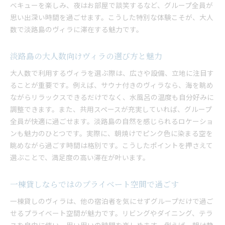
ベキューを楽しみ、夜はお部屋で談笑するなど、グループ全員が
淡路島ヴィラで実現する自由な滞在スタイル
思い出深い時間を過ごせます。こうした特別な体験こそが、大人
設備充実のヴィラで思い出に残る体験を
数で淡路島のヴィラに滞在する魅力です。
グランピング感覚も楽しめる淡路島ヴィラ
バーベキューや団らんに最適なヴィラ活用法
淡路島の大人数向けヴィラの選び方と魅力
淡路島で広々ヴィラを楽しむポイント
大人数で利用するヴィラを選ぶ際は、広さや設備、立地に注目す
広々としたヴィラで大人数も快適に滞在
ることが重要です。例えば、サウナ付きのヴィラなら、海を眺め
淡路島の自然を満喫できるヴィラの工夫
ながらリラックスできるだけでなく、水風呂の温度も自分好みに
調整できます。また、共用スペースが充実していれば、グループ
一棟貸しヴィラで広いリビングを楽しむ方法
全員が快適に過ごせます。淡路島の自然を感じられるロケーショ
大人数でも安心の設備が揃うヴィラを紹介
ンも魅力のひとつです。実際に、朝焼けでピンク色に染まる空を
バーベキューが盛り上がるヴィラの選び方
眺めながら過ごす時間は格別です。こうしたポイントを押さえて
格安で広々ヴィラを探すためのポイント
選ぶことで、満足度の高い滞在が叶います。
サウナ付きヴィラの魅力を淡路島で発見
淡路島のヴィラで本格サウナを満喫する方法
一棟貸しならではのプライベート空間で過ごす
サウナ付きヴィラが人気の理由と魅力とは
一棟貸しのヴィラは、他の宿泊者を気にせずグループだけで過ご
海を眺めながら楽しむ淡路島のサウナ体験
せるプライベート空間が魅力です。リビングやダイニング、テラ
大人数でサウナを共有できるヴィラの魅力