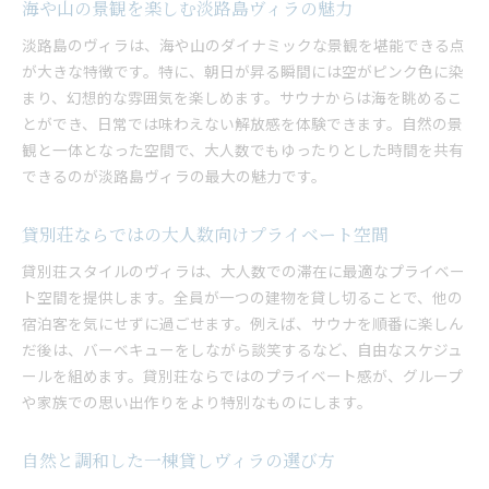
海や山の景観を楽しむ淡路島ヴィラの魅力
淡路島のヴィラは、海や山のダイナミックな景観を堪能できる点
が大きな特徴です。特に、朝日が昇る瞬間には空がピンク色に染
まり、幻想的な雰囲気を楽しめます。サウナからは海を眺めるこ
とができ、日常では味わえない解放感を体験できます。自然の景
観と一体となった空間で、大人数でもゆったりとした時間を共有
できるのが淡路島ヴィラの最大の魅力です。
貸別荘ならではの大人数向けプライベート空間
貸別荘スタイルのヴィラは、大人数での滞在に最適なプライベー
ト空間を提供します。全員が一つの建物を貸し切ることで、他の
宿泊客を気にせずに過ごせます。例えば、サウナを順番に楽しん
だ後は、バーベキューをしながら談笑するなど、自由なスケジュ
ールを組めます。貸別荘ならではのプライベート感が、グループ
や家族での思い出作りをより特別なものにします。
自然と調和した一棟貸しヴィラの選び方