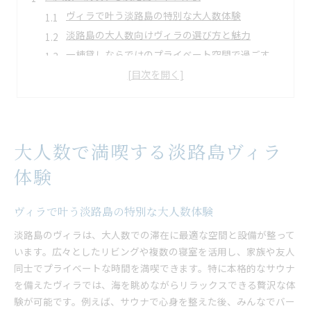
ヴィラで叶う淡路島の特別な大人数体験
淡路島の大人数向けヴィラの選び方と魅力
一棟貸しならではのプライベート空間で過ごす
大人数で楽しむコテージや格安ヴィラのポイント
淡路島ヴィラでバーベキューを満喫する方法
グランピング気分も味わえるヴィラ滞在術
一棟貸しヴィラが叶える贅沢な淡路島旅
大人数で満喫する淡路島ヴィラ
一棟貸しヴィラで味わう贅沢な淡路島の休日
大人数対応のヴィラならではの過ごし方提案
体験
淡路島で一棟貸しヴィラが人気の理由を解説
一棟貸しヴィラで楽しむバーベキュー体験
ヴィラで叶う淡路島の特別な大人数体験
格安で広々ヴィラを利用するための工夫
淡路島のヴィラは、大人数での滞在に最適な空間と設備が整って
大人数グループ旅行に最適なヴィラの魅力
います。広々としたリビングや複数の寝室を活用し、家族や友人
同士でプライベートな時間を満喫できます。特に本格的なサウナ
グループ旅行に最適な淡路島のヴィラ滞在術
を備えたヴィラでは、海を眺めながらリラックスできる贅沢な体
グループ旅行で選びたいヴィラのポイント
験が可能です。例えば、サウナで心身を整えた後、みんなでバー
大人数向けヴィラで快適に過ごすコツを紹介