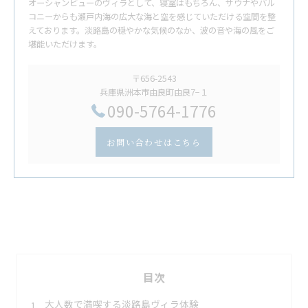
オーシャンビューのヴィラとして、寝室はもちろん、サウナやバル
コニーからも瀬戸内海の広大な海と空を感じていただける空間を整
えております。淡路島の穏やかな気候のなか、波の音や海の風をご
堪能いただけます。
〒656-2543
兵庫県洲本市由良町由良7−１
​090-5764-1776
お問い合わせはこちら
目次
大人数で満喫する淡路島ヴィラ体験