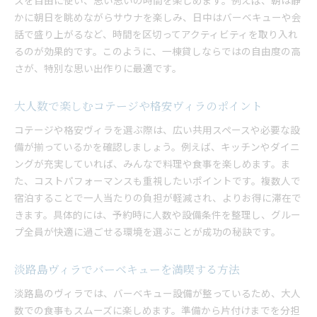
スを自由に使い、思い思いの時間を楽しめます。例えば、朝は静
サウナ後にバーベキューを満喫する贅沢時間
かに朝日を眺めながらサウナを楽しみ、日中はバーベキューや会
話で盛り上がるなど、時間を区切ってアクティビティを取り入れ
本格サウナ付きヴィラの選び方と注意点
るのが効果的です。このように、一棟貸しならではの自由度の高
バーベキューも楽しめる大人数向けヴィラ案内
さが、特別な思い出作りに最適です。
バーベキュー設備充実の淡路島ヴィラ特集
大人数で盛り上がるヴィラのバーベキュー体験
大人数で楽しむコテージや格安ヴィラのポイント
一棟貸しヴィラで手軽にバーベキューを楽しむ
コテージや格安ヴィラを選ぶ際は、広い共用スペースや必要な設
バーベキューに最適な淡路島のヴィラ選び
備が揃っているかを確認しましょう。例えば、キッチンやダイニ
格安ヴィラでバーベキューを満喫するコツ
ングが充実していれば、みんなで料理や食事を楽しめます。ま
屋外で楽しむバーベキュー付きヴィラの魅力
た、コストパフォーマンスも重視したいポイントです。複数人で
淡路島の自然と一体感を味わう貸別荘ステイ
宿泊することで一人当たりの負担が軽減され、よりお得に滞在で
淡路島で自然に包まれるヴィラの過ごし方
きます。具体的には、予約時に人数や設備条件を整理し、グルー
プ全員が快適に過ごせる環境を選ぶことが成功の秘訣です。
海や山の景観を楽しむ淡路島ヴィラの魅力
貸別荘ならではの大人数向けプライベート空間
淡路島ヴィラでバーベキューを満喫する方法
自然と調和した一棟貸しヴィラの選び方
淡路島のヴィラでは、バーベキュー設備が整っているため、大人
アウトドア気分を味わえる淡路島ヴィラ滞在
数での食事もスムーズに楽しめます。準備から片付けまでを分担
大人数の思い出作りに最適な貸別荘ステイ