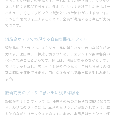
することが快適さの秘訣です。それにより混雑を避け、リラック
スした時間を確保できます。例えば、サウナを利用した後はバー
ベキュー、そしてリビングで談笑といった流れがおすすめです。
こうした段取りを工夫することで、全員が満足できる滞在が実現
できます。
淡路島ヴィラで実現する自由な滞在スタイル
淡路島のヴィラでは、スケジュールに縛られない自由な滞在が魅
力です。理由は、一棟貸し切りのため、チェックイン後は各自の
ペースで過ごせるからです。例えば、朝焼けを眺めながらサウナ
でリフレッシュし、夜は仲間と語り合うなど、自分たちだけの特
別な時間を演出できます。自由なスタイルで非日常を楽しみまし
ょう。
設備充実のヴィラで思い出に残る体験を
設備が充実したヴィラでは、滞在そのものが特別な体験となりま
す。淡路島のヴィラには、本格的なサウナが設置されており、海
を眺めながらリラックスできます。また、水風呂は氷を使って好