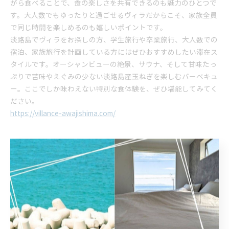
がら食べることで、食の楽しさを共有できるのも魅力のひとつで
す。大人数でもゆったりと過ごせるヴィラだからこそ、家族全員
で同じ時間を楽しめるのも嬉しいポイントです。
淡路島でヴィラをお探しの方、学生旅行や卒業旅行、大人数での
宿泊、家族旅行を計画している方にはぜひおすすめしたい滞在ス
タイルです。オーシャンビューの絶景、サウナ、そして甘味たっ
ぷりで苦味やえぐみの少ない淡路島産玉ねぎを楽しむバーベキュ
ー。ここでしか味わえない特別な食体験を、ぜひ堪能してみてく
ださい。
https://villance-awajishima.com/
--------------------------------------------------------------------
--
ヴィランス淡路島
住所 :
兵庫県洲本市由良町由良7-1
電話番号 :
​090-5764-1776
大人数で淡路島に宿泊できる場所