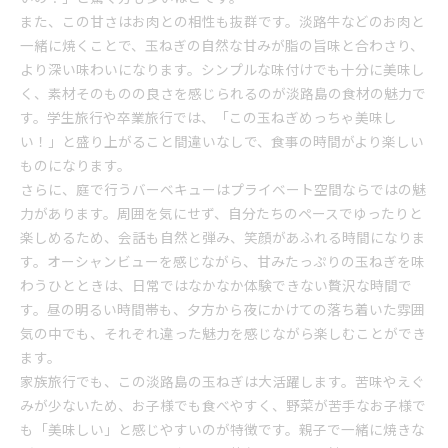
また、この甘さはお肉との相性も抜群です。淡路牛などのお肉と
一緒に焼くことで、玉ねぎの自然な甘みが脂の旨味と合わさり、
より深い味わいになります。シンプルな味付けでも十分に美味し
く、素材そのものの良さを感じられるのが淡路島の食材の魅力で
す。学生旅行や卒業旅行では、「この玉ねぎめっちゃ美味し
い！」と盛り上がること間違いなしで、食事の時間がより楽しい
ものになります。
さらに、庭で行うバーベキューはプライベート空間ならではの魅
力があります。周囲を気にせず、自分たちのペースでゆったりと
楽しめるため、会話も自然と弾み、笑顔があふれる時間になりま
す。オーシャンビューを感じながら、甘みたっぷりの玉ねぎを味
わうひとときは、日常ではなかなか体験できない贅沢な時間で
す。昼の明るい時間帯も、夕方から夜にかけての落ち着いた雰囲
気の中でも、それぞれ違った魅力を感じながら楽しむことができ
ます。
家族旅行でも、この淡路島の玉ねぎは大活躍します。苦味やえぐ
みが少ないため、お子様でも食べやすく、野菜が苦手なお子様で
も「美味しい」と感じやすいのが特徴です。親子で一緒に焼きな