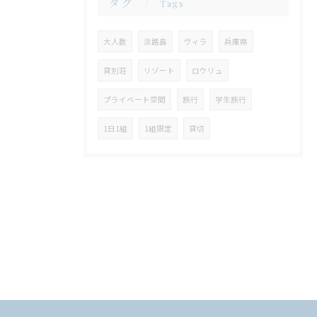
タグ
Tags
大人数
淡路島
ヴィラ
兵庫県
貸別荘
リゾート
ロウリュ
プライベート空間
旅行
学生旅行
1日1組
1組限定
貸切