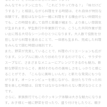
みんなでキッチンに立ち、「これどうやって作る？」「味付けど
うする？」と相談しながら料理をする時間は、それ自体が特別な
体験です。普段はなかなか一緒に料理をする機会がない仲間同士
でも、この時間を通して自然と距離が縮まり、より楽しい雰囲気
が生まれます。学生旅行や卒業旅行では、こうした共同作業が思
い出に残る大切なシーンのひとつになります。大人数で役割を分
担しながら料理を進めることで、一体感も生まれ、完成した料理
をみんなで囲む時間は格別です。
また、野菜が充実していることで、料理のバリエーションも広が
ります。シンプルに焼いたり炒めたりするだけでなく、サラダや
スープなど、さまざまなメニューにアレンジできるのも魅力。新
鮮な野菜だからこそ、素材そのものの美味しさをしっかりと感じ
ることができ、「こんなに美味しいんだ」と新たな発見にもつな
がります。オーシャンビューを感じながら、自分たちで作った料
理を楽しむ時間は、日常ではなかなか味わえない贅沢なひととき
です。
さらに、家族旅行でもこのクッキング体験は大きな魅力になりま
す。お子様と一緒に野菜を切ったり、盛り付けをしたりと、親子