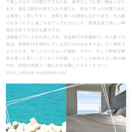
で楽しみながら料理ができるため、食育としても良い機会になり
ます。普段は野菜が苦手なお子様でも、自分で作った料理であれ
ば美味しく感じやすく、自然と食への興味も広がります。大人数
でもゆったりと過ごせるヴィラだからこそ、家族全員で楽しい時
間を共有できるのも魅力です。
淡路島でヴィラをお探しの方、学生旅行や卒業旅行、大人数での
宿泊、家族旅行を検討している方にはぜひおすすめしたい滞在ス
タイルです。オーシャンビューの絶景、サウナ、そして新鮮な野
菜を使った楽しいクッキング体験。ここでしか味わえない食の魅
力を、仲間や家族と一緒にぜひ体験してみてください。
https://villance-awajishima.com/
--------------------------------------------------------------------
--
ヴィランス淡路島
住所 :
兵庫県洲本市由良町由良7-1
電話番号 :
​090-5764-1776