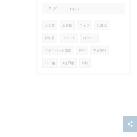
タグ
Tags
大人数
淡路島
ヴィラ
兵庫県
貸別荘
リゾート
ロウリュ
プライベート空間
旅行
学生旅行
1日1組
1組限定
貸切