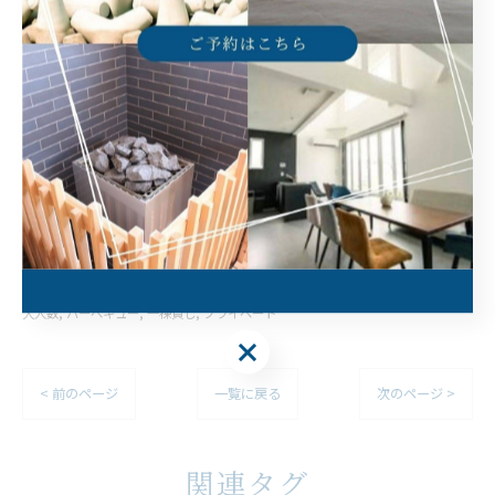
大人数で淡路島に宿泊できる場所
淡路島でバーベキューに対応
淡路島で落ち着きやすい一棟貸し
淡路島でプライベートのひととき
--------------------------------------------------------------------
--
大人数
バーベキュー
一棟貸し
プライベート
< 前のページ
一覧に戻る
次のページ >
関連タグ