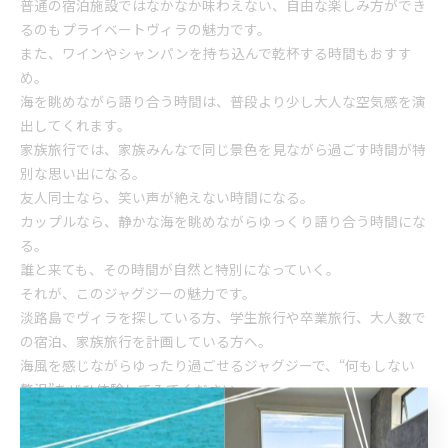
普通の宿泊施設ではなかなか味わえない、自由な楽しみ方ができ
るのもプライベートヴィラの魅力です。
また、ワインやシャンパンを持ち込んで乾杯する時間もおすす
め。
海を眺めながら語り合う時間は、普段より少し大人な空気感を演
出してくれます。
家族旅行では、家族みんなで同じ景色を見ながら過ごす時間が特
別な思い出になる。
友人同士なら、笑い声が絶えない時間になる。
カップルなら、静かな海を眺めながらゆっくり語り合う時間にな
る。
誰と来ても、その時間が自然と特別になっていく。
それが、このジャグジーの魅力です。
淡路島でヴィラを探している方、学生旅行や卒業旅行、大人数で
の宿泊、家族旅行を計画している方へ。
海風を感じながらゆったり過ごせるジャグジーで、“何もしない
贅沢”をぜひ体験してみてください。
きっと、その穏やかな時間が旅の思い出をより深いものにしてく
れます。