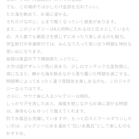
でも、この場所では少しだけ全部を忘れていい。
ただ海を眺めて、お湯に浸かる。
それだけなのに、心まで軽くなっていく感覚があります。
また、このジャグジーは4人同時に入れるほど広々としているた
め、大人数でも窮屈さを感じずにゆったり楽しめるのも魅力。
学生旅行や卒業旅行では、みんなで入って笑い合う時間も特別な
思い出になります。
昼間は青空の下で開放感たっぷりに。
夕方は空がオレンジ色に染まり、少しロマンチックな空気感に。
夜になると、静かな海を眺めながら落ち着いた時間を過ごせる。
時間帯によってまったく違う雰囲気を楽しめるのも、このジャグ
ジーならではです。
さらに、サウナ後に入るジャグジーは格別。
しっかり汗を流したあと、海風を感じながらお湯に浸かる時間
は、身体も心もゆっくり整えてくれます。
別で水風呂も完備していますが、もっと広々とクールダウンした
い方は、ジャグジーに水を溜めて“広い水風呂”として楽しむのも
おすすめ。