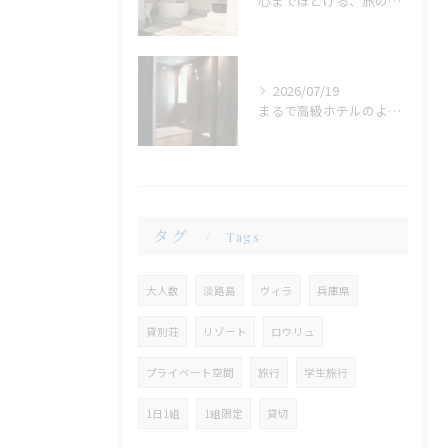
心までほどける、旅の締めくくり。広々ジャグジーで味わう、ゆったりとしたリラックスタイム
2026/07/19
まるで高級ホテルのような非日常。ガラス張りのバスルームで味わう贅沢なひととき
タグ
Tags
大人数
淡路島
ヴィラ
兵庫県
貸別荘
リゾート
ロウリュ
プライベート空間
旅行
学生旅行
1日1組
1組限定
貸切