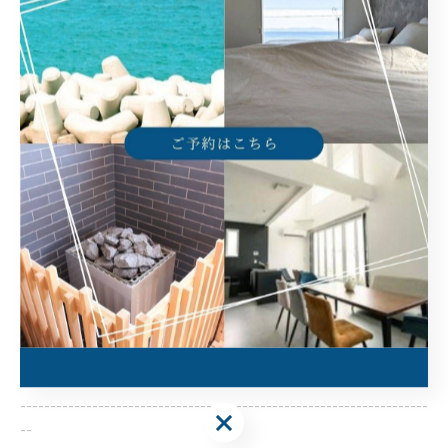
https://villance-awajishima.com/
--------------------------------------------------------------------
--
ヴィランス淡路島
住所 :
兵庫県洲本市由良町由良7-1
電話番号 :
​090-5764-1776
大人数で淡路島に宿泊できる場所
淡路島で落ち着きやすい一棟貸し
淡路島でプライベートのひととき
--------------------------------------------------------------------
--