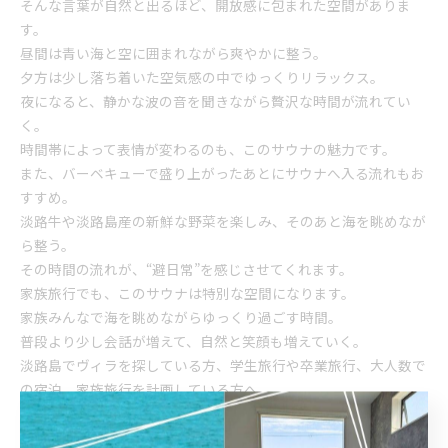
そんな言葉が自然と出るほど、開放感に包まれた空間がありま
す。
昼間は青い海と空に囲まれながら爽やかに整う。
夕方は少し落ち着いた空気感の中でゆっくりリラックス。
夜になると、静かな波の音を聞きながら贅沢な時間が流れてい
く。
時間帯によって表情が変わるのも、このサウナの魅力です。
また、バーベキューで盛り上がったあとにサウナへ入る流れもお
すすめ。
淡路牛や淡路島産の新鮮な野菜を楽しみ、そのあと海を眺めなが
ら整う。
その時間の流れが、“避日常”を感じさせてくれます。
家族旅行でも、このサウナは特別な空間になります。
家族みんなで海を眺めながらゆっくり過ごす時間。
普段より少し会話が増えて、自然と笑顔も増えていく。
淡路島でヴィラを探している方、学生旅行や卒業旅行、大人数で
の宿泊、家族旅行を計画している方へ。
海を眺めながら心まで整う、特別なプライベートサウナをぜひ体
験してみてください。