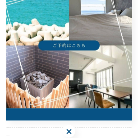
その静けさと開放感が、きっと忘れられない旅の思い出になりま
す。
https://villance-awajishima.com/
--------------------------------------------------------------------
--
ヴィランス淡路島
住所 :
兵庫県洲本市由良町由良7-1
電話番号 :
​090-5764-1776
大人数で淡路島に宿泊できる場所
淡路島でサウナ付きの宿泊場所
淡路島でプライベートのひととき
--------------------------------------------------------------------
--