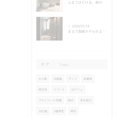
心までほどける、旅の締めくくり。広々ジャグジーで味わう、ゆったりとしたリラックスタイム
2026/07/19
まるで高級ホテルのような非日常。ガラス張りのバスルームで味わう贅沢なひととき
タグ
Tags
大人数
淡路島
ヴィラ
兵庫県
貸別荘
リゾート
ロウリュ
プライベート空間
旅行
学生旅行
1日1組
1組限定
貸切